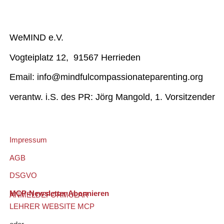
WeMIND e.V.
Vogteiplatz 12, 91567 Herrieden
Email: info@mindfulcompassionateparenting.org
verantw. i.S. des PR: Jörg Mangold, 1. Vorsitzender
Impressum
AGB
DSGVO
MCP-Newsletter Abonnieren
ANMELDEFORMULAR
LEHRER WEBSITE MCP