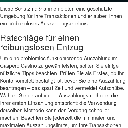
Diese Schutzmaßnahmen bieten eine geschützte
Umgebung für Ihre Transaktionen und erlauben Ihnen
ein problemloses Auszahlungserlebnis.
Ratschläge für einen
reibungslosen Entzug
Um eine problemlos funktionierende Auszahlung im
Caspero Casino zu gewährleisten, sollten Sie einige
nützliche Tipps beachten. Prüfen Sie als Erstes, ob Ihr
Konto komplett bestätigt ist, bevor Sie eine Auszahlung
beantragen – das spart Zeit und vermeidet Aufschübe.
Wählen Sie daraufhin die Auszahlungsmethode, die
Ihrer ersten Einzahlung entspricht; die Verwendung
derselben Methode kann den Vorgang schneller
machen. Beachten Sie jederzeit die minimalen und
maximalen Auszahlungslimits, um Ihre Transaktionen