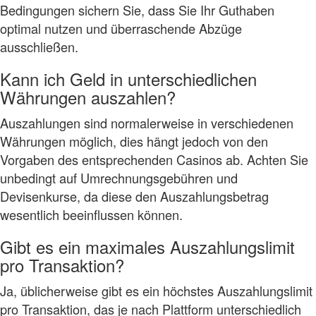
Bedingungen sichern Sie, dass Sie Ihr Guthaben
optimal nutzen und überraschende Abzüge
ausschließen.
Kann ich Geld in unterschiedlichen
Währungen auszahlen?
Auszahlungen sind normalerweise in verschiedenen
Währungen möglich, dies hängt jedoch von den
Vorgaben des entsprechenden Casinos ab. Achten Sie
unbedingt auf Umrechnungsgebühren und
Devisenkurse, da diese den Auszahlungsbetrag
wesentlich beeinflussen können.
Gibt es ein maximales Auszahlungslimit
pro Transaktion?
Ja, üblicherweise gibt es ein höchstes Auszahlungslimit
pro Transaktion, das je nach Plattform unterschiedlich