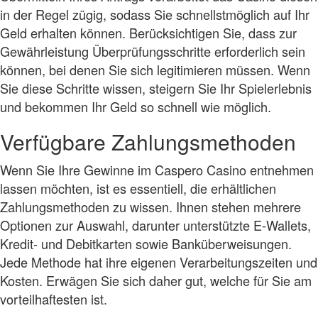
in der Regel zügig, sodass Sie schnellstmöglich auf Ihr
Geld erhalten können. Berücksichtigen Sie, dass zur
Gewährleistung Überprüfungsschritte erforderlich sein
können, bei denen Sie sich legitimieren müssen. Wenn
Sie diese Schritte wissen, steigern Sie Ihr Spielerlebnis
und bekommen Ihr Geld so schnell wie möglich.
Verfügbare Zahlungsmethoden
Wenn Sie Ihre Gewinne im Caspero Casino entnehmen
lassen möchten, ist es essentiell, die erhältlichen
Zahlungsmethoden zu wissen. Ihnen stehen mehrere
Optionen zur Auswahl, darunter unterstützte E-Wallets,
Kredit- und Debitkarten sowie Banküberweisungen.
Jede Methode hat ihre eigenen Verarbeitungszeiten und
Kosten. Erwägen Sie sich daher gut, welche für Sie am
vorteilhaftesten ist.