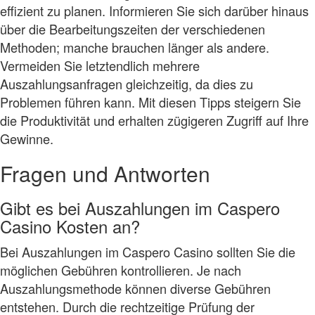
effizient zu planen. Informieren Sie sich darüber hinaus
über die Bearbeitungszeiten der verschiedenen
Methoden; manche brauchen länger als andere.
Vermeiden Sie letztendlich mehrere
Auszahlungsanfragen gleichzeitig, da dies zu
Problemen führen kann. Mit diesen Tipps steigern Sie
die Produktivität und erhalten zügigeren Zugriff auf Ihre
Gewinne.
Fragen und Antworten
Gibt es bei Auszahlungen im Caspero
Casino Kosten an?
Bei Auszahlungen im Caspero Casino sollten Sie die
möglichen Gebühren kontrollieren. Je nach
Auszahlungsmethode können diverse Gebühren
entstehen. Durch die rechtzeitige Prüfung der