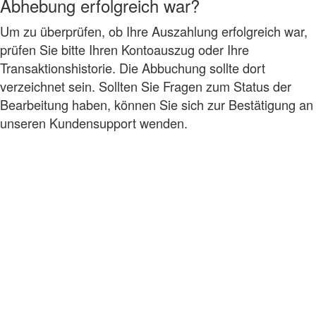
Abhebung erfolgreich war?
Um zu überprüfen, ob Ihre Auszahlung erfolgreich war,
prüfen Sie bitte Ihren Kontoauszug oder Ihre
Transaktionshistorie. Die Abbuchung sollte dort
verzeichnet sein. Sollten Sie Fragen zum Status der
Bearbeitung haben, können Sie sich zur Bestätigung an
unseren Kundensupport wenden.