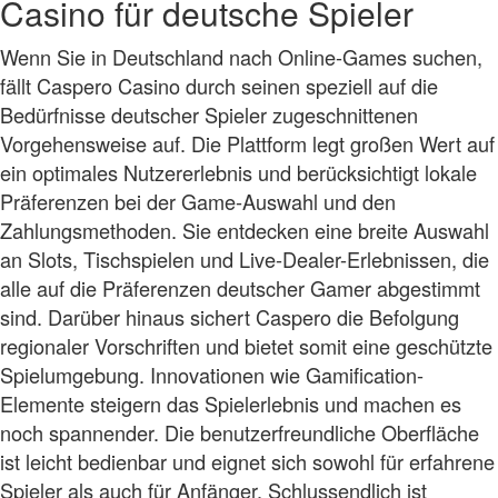
Casino für deutsche Spieler
Wenn Sie in Deutschland nach Online-Games suchen,
fällt Caspero Casino durch seinen speziell auf die
Bedürfnisse deutscher Spieler zugeschnittenen
Vorgehensweise auf. Die Plattform legt großen Wert auf
ein optimales Nutzererlebnis und berücksichtigt lokale
Präferenzen bei der Game-Auswahl und den
Zahlungsmethoden. Sie entdecken eine breite Auswahl
an Slots, Tischspielen und Live-Dealer-Erlebnissen, die
alle auf die Präferenzen deutscher Gamer abgestimmt
sind. Darüber hinaus sichert Caspero die Befolgung
regionaler Vorschriften und bietet somit eine geschützte
Spielumgebung. Innovationen wie Gamification-
Elemente steigern das Spielerlebnis und machen es
noch spannender. Die benutzerfreundliche Oberfläche
ist leicht bedienbar und eignet sich sowohl für erfahrene
Spieler als auch für Anfänger. Schlussendlich ist