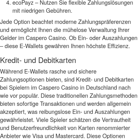
ecoPayz – Nutzen Sie flexible Zahlungslösungen
mit niedrigen Gebühren.
Jede Option beachtet moderne Zahlungspräferenzen
und ermöglicht Ihnen die mühelose Verwaltung Ihrer
Gelder im Caspero Casino. Ob Ein- oder Auszahlungen
– diese E-Wallets gewähren Ihnen höchste Effizienz.
Kredit- und Debitkarten
Während E-Wallets rasche und sichere
Zahlungsoptionen bieten, sind Kredit- und Debitkarten
bei Spielern im Caspero Casino in Deutschland nach
wie vor populär. Diese traditionellen Zahlungsmethoden
bieten sofortige Transaktionen und werden allgemein
akzeptiert, was reibungslose Ein- und Auszahlungen
gewährleistet. Viele Spieler schätzen die Vertrautheit
und Benutzerfreundlichkeit von Karten renommierter
Anbieter wie Visa und Mastercard. Diese Optionen