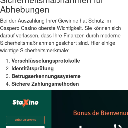
Abhebungen
Bei der Auszahlung Ihrer Gewinne hat Schutz im
Caspero Casino oberste Wichtigkeit. Sie können sich
darauf verlassen, dass Ihre Finanzen durch moderne
Sicherheitsmaßnahmen gesichert sind. Hier einige
wichtige Sicherheitsmerkmale:
Verschlüsselungsprotokolle
Identitätsprüfung
Betrugserkennungssysteme
Sichere Zahlungsmethoden