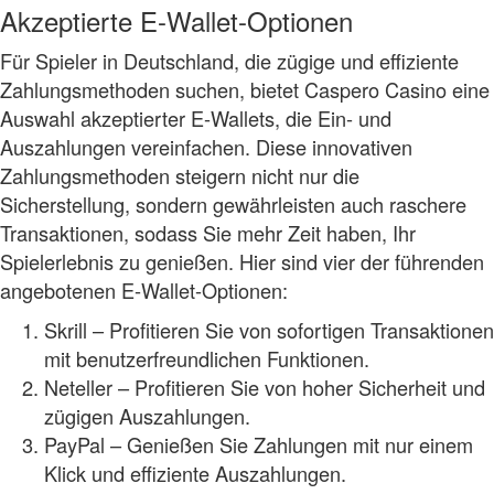
Akzeptierte E-Wallet-Optionen
Für Spieler in Deutschland, die zügige und effiziente
Zahlungsmethoden suchen, bietet Caspero Casino eine
Auswahl akzeptierter E-Wallets, die Ein- und
Auszahlungen vereinfachen. Diese innovativen
Zahlungsmethoden steigern nicht nur die
Sicherstellung, sondern gewährleisten auch raschere
Transaktionen, sodass Sie mehr Zeit haben, Ihr
Spielerlebnis zu genießen. Hier sind vier der führenden
angebotenen E-Wallet-Optionen:
Skrill – Profitieren Sie von sofortigen Transaktionen
mit benutzerfreundlichen Funktionen.
Neteller – Profitieren Sie von hoher Sicherheit und
zügigen Auszahlungen.
PayPal – Genießen Sie Zahlungen mit nur einem
Klick und effiziente Auszahlungen.