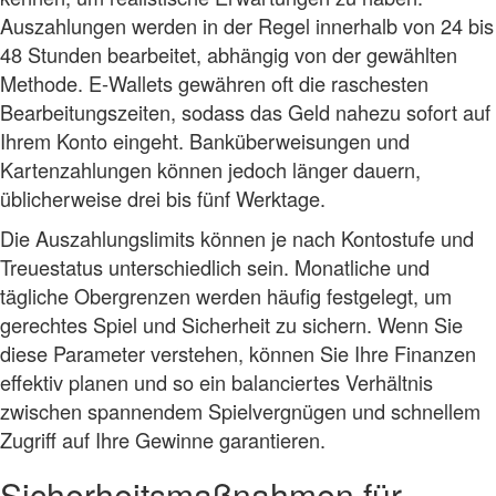
Auszahlungen werden in der Regel innerhalb von 24 bis
48 Stunden bearbeitet, abhängig von der gewählten
Methode. E-Wallets gewähren oft die raschesten
Bearbeitungszeiten, sodass das Geld nahezu sofort auf
Ihrem Konto eingeht. Banküberweisungen und
Kartenzahlungen können jedoch länger dauern,
üblicherweise drei bis fünf Werktage.
Die Auszahlungslimits können je nach Kontostufe und
Treuestatus unterschiedlich sein. Monatliche und
tägliche Obergrenzen werden häufig festgelegt, um
gerechtes Spiel und Sicherheit zu sichern. Wenn Sie
diese Parameter verstehen, können Sie Ihre Finanzen
effektiv planen und so ein balanciertes Verhältnis
zwischen spannendem Spielvergnügen und schnellem
Zugriff auf Ihre Gewinne garantieren.
Sicherheitsmaßnahmen für