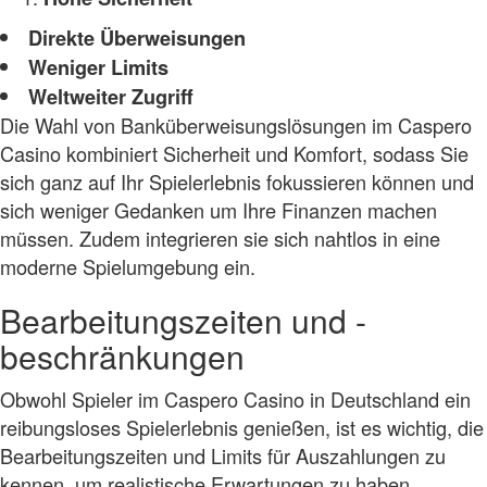
Direkte Überweisungen
Weniger Limits
Weltweiter Zugriff
Die Wahl von Banküberweisungslösungen im Caspero
Casino kombiniert Sicherheit und Komfort, sodass Sie
sich ganz auf Ihr Spielerlebnis fokussieren können und
sich weniger Gedanken um Ihre Finanzen machen
müssen. Zudem integrieren sie sich nahtlos in eine
moderne Spielumgebung ein.
Bearbeitungszeiten und -
beschränkungen
Obwohl Spieler im Caspero Casino in Deutschland ein
reibungsloses Spielerlebnis genießen, ist es wichtig, die
Bearbeitungszeiten und Limits für Auszahlungen zu
kennen, um realistische Erwartungen zu haben.