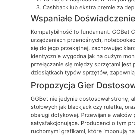
Cashback lub ekstra premie za dep
Wspaniałe Doświadczenie
Kompatybilność to fundament. GGBet Ca
urządzeniach przenośnych, notebookach
się do jego przekątnej, zachowując kl
identycznie wygodna jak na dużym monit
przełączanie się między sprzętami jest
dziesiątkach typów sprzętów, zapewniaj
Propozycja Gier Dostoso
GGBet nie jedynie dostosował stronę, al
stołowych jak blackjack czy ruletka, o
obsługi dotykowej. Przewijanie walców p
satysfakcjonujące. Producenci o tym pr
ruchomymi grafikami, które imponują n