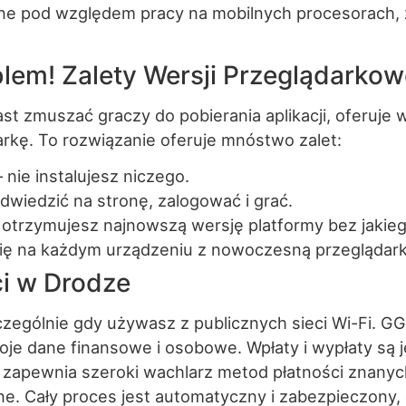
jane pod względem pracy na mobilnych procesorach,
blem! Zalety Wersji Przeglądarkow
st zmuszać graczy do pobierania aplikacji, oferuje 
rkę. To rozwiązanie oferuje mnóstwo zalet:
nie instalujesz niczego.
wiedzić na stronę, zalogować i grać.
trzymujesz najnowszą wersję platformy bez jakiego
się na każdym urządzeniu z nowoczesną przeglądark
i w Drodze
czególnie gdy używasz z publicznych sieci Wi-Fi.
je dane finansowe i osobowe. Wpłaty i wypłaty są 
 zapewnia szeroki wachlarz metod płatności znany
nline. Cały proces jest automatyczny i zabezpieczon