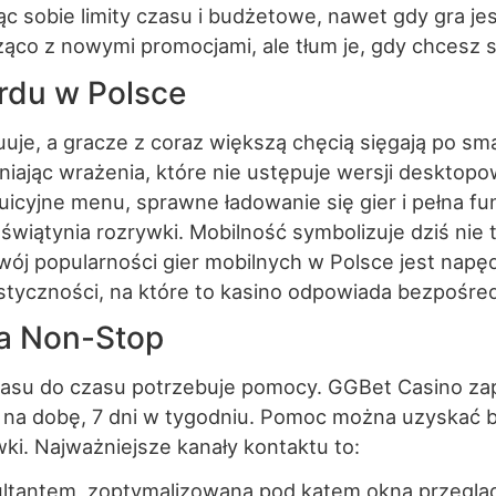
ąc sobie limity czasu i budżetowe, nawet gdy gra j
żąco z nowymi promocjami, ale tłum je, gdy chcesz s
rdu w Polsce
e, a gracze z coraz większą chęcią sięgają po smar
ając wrażenia, które nie ustępuje wersji desktopo
icyjne menu, sprawne ładowanie się gier i pełna fu
świątynia rozrywki. Mobilność symbolizuje dziś nie t
ój popularności gier mobilnych w Polsce jest napę
styczności, na które to kasino odpowiada bezpośred
na Non-Stop
czasu do czasu potrzebuje pomocy. GGBet Casino z
 na dobę, 7 dni w tygodniu. Pomoc można uzyskać be
wki. Najważniejsze kanały kontaktu to:
ltantem, zoptymalizowana pod kątem okna przegląda