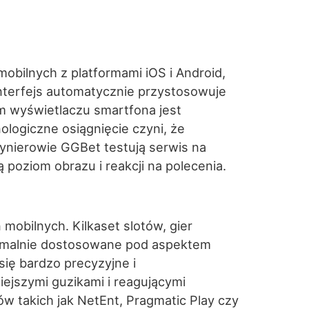
bilnych z platformami iOS i Android,
nterfejs automatycznie przystosowuje
m wyświetlaczu smartfona jest
logiczne osiągnięcie czyni, że
żynierowie GGBet testują serwis na
poziom obrazu i reakcji na polecenia.
mobilnych. Kilkaset slotów, gier
ptymalnie dostosowane pod aspektem
się bardzo precyzyjne i
iejszymi guzikami i reagującymi
 takich jak NetEnt, Pragmatic Play czy