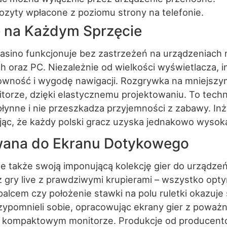
ozyty wpłacone z poziomu strony na telefonie.
 na Każdym Sprzęcie
sino funkcjonuje bez zastrzeżeń na urządzeniach mo
 oraz PC. Niezależnie od wielkości wyświetlacza, i
arowność i wygodę nawigacji. Rozgrywka na mniejszy
orze, dzięki elastycznemu projektowaniu. To techno
 płynne i nie przeszkadza przyjemności z zabawy. In
ąc, że każdy polski gracz uzyska jednakowo wysoką 
wana do Ekranu Dotykowego
e także swoją imponującą kolekcję gier do urządzeń 
raz gry live z prawdziwymi krupierami – wszystko o
alcem czy położenie stawki na polu ruletki okazuje 
zypomnieli sobie, opracowując ekrany gier z poważn
a kompaktowym monitorze. Produkcje od producentów