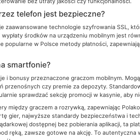
terowanie bez utraty jakości czy funkcjonalności.
zez telefon jest bezpieczne?
je zaawansowane technologie szyfrowania SSL, któ
i wypłaty środków na urządzeniu mobilnym jest równi
ie popularne w Polsce metody płatności, zapewnia
a smartfonie?
ocje i bonusy przeznaczone graczom mobilnym. Mo
zeń przenośnych czy premie za depozyty. Standardo
larnie sprawdzać sekcję promocji w kasynie, aby ni
iery między graczem a rozrywką, zapewniając Pola
tę gier, najwyższe standardy bezpieczeństwa i tech
ądarkowej dostępnej bez pobierania aplikacji, ta pla
d ręką, zawsze gotowe na akcję. To autentyczna w