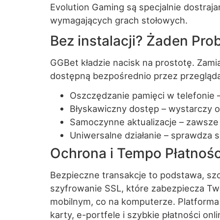
Evolution Gaming są specjalnie dostra
wymagających grach stołowych.
Bez instalacji? Żaden Pro
GGBet kładzie nacisk na prostotę. Zamia
dostępną bezpośrednio przez przegląda
Oszczędzanie pamięci w telefonie – 
Błyskawiczny dostęp – wystarczy od
Samoczynne aktualizacje – zawsze o
Uniwersalne działanie – sprawdza 
Ochrona i Tempo Płatnośc
Bezpieczne transakcje to podstawa, sz
szyfrowanie SSL, które zabezpiecza Two
mobilnym, co na komputerze. Platforma
karty, e-portfele i szybkie płatności o