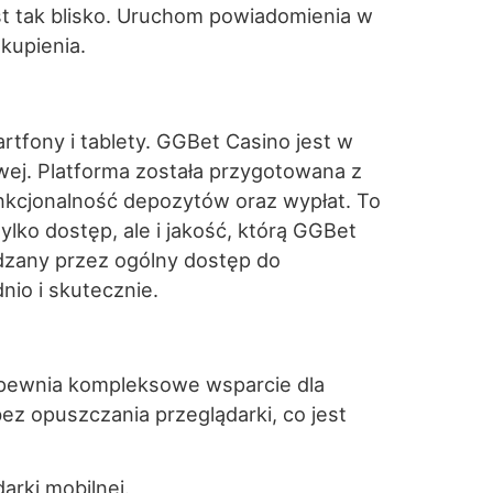
est tak blisko. Uruchom powiadomienia w
kupienia.
tfony i tablety. GGBet Casino jest w
wej. Platforma została przygotowana z
nkcjonalność depozytów oraz wypłat. To
ylko dostęp, ale i jakość, którą GGBet
dzany przez ogólny dostęp do
nio i skutecznie.
apewnia kompleksowe wsparcie dla
z opuszczania przeglądarki, co jest
rki mobilnej.