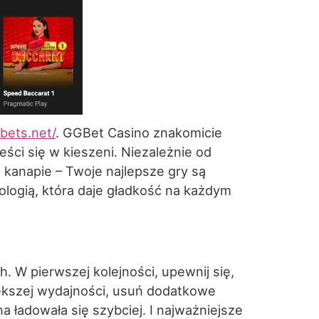
-bets.net/
. GGBet Casino znakomicie
ści się w kieszeni. Niezależnie od
 kanapie – Twoje najlepsze gry są
nologią, która daje gładkość na każdym
 W pierwszej kolejności, upewnij się,
iększej wydajności, usuń dodatkowe
 ładowała się szybciej. I najważniejsze