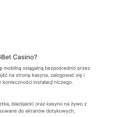
GGBet Casino?
sję mobilną osiągalną bezpośrednio przez
ść na stronę kasyna, zalogować się i
konieczności instalacji niczego.
letka, blackjack) oraz kasyno na żywo z
stosowane do ekranów dotykowych,