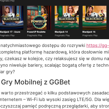
 natychmiastowego dostępu do rozrywki
https://gg
kompletną platformę hazardową, która dosłownie mie
, czekasz w kolejce, czy relaksujesz się w domu na
syno niweluje bariery, scalając bogatą ofertę z tech
ar gry?
 Gry Mobilnej z GGBet
warto przestrzegać o kilku podstawowych zasadach.
nternetem – Wi-Fi lub wysoki zasięg LTE/5G. Dla w
zyszczaj pamięć podręczną przeglądarki, aby strona