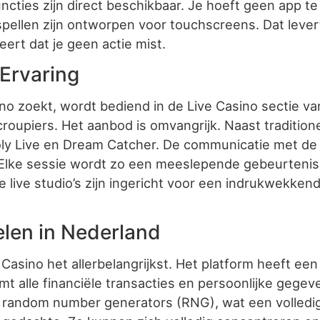
ties zijn direct beschikbaar. Je hoeft geen app te 
e spellen zijn ontworpen voor touchscreens. Dat leve
eert dat je geen actie mist.
Ervaring
no zoekt, wordt bediend in de Live Casino sectie van
piers. Het aanbod is omvangrijk. Naast traditionele
 Live en Dream Catcher. De communicatie met de d
t. Elke sessie wordt zo een meeslepende gebeurtenis
 live studio’s zijn ingericht voor een indrukwekkende
len in Nederland
yo Casino het allerbelangrijkst. Het platform heeft e
t alle financiële transacties en persoonlijke gegeve
e random number generators (RNG), wat een volledig