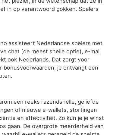
het plezier, in de wetenschap dat ze in
tief in op verantwoord gokken. Spelers
ino assisteert Nederlandse spelers met
live chat (de meest snelle optie), e-mail
kt ook Nederlands. Dat zorgt voor
ver bonusvoorwaarden, je ontvangt een
uten.
aarom een reeks razendsnelle, geliefde
vingen of nieuwe e-wallets, stortingen
tie en effectiviteit. Zo kun je je winst
loos gaan. De overgrote meerderheid van
, waarbij e-wallets geregeld de snelste