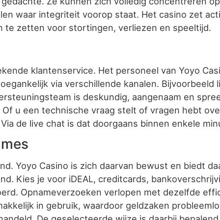
 gedachte. Ze kunnen zich volledig concentreren op 
en waar integriteit voorop staat. Het casino zet ac
n te zetten voor stortingen, verliezen en speeltijd.
ekende klantenservice. Het personeel van Yoyo Cas
 toegankelijk via verschillende kanalen. Bijvoorbeeld 
dersteuningsteam is deskundig, aangenaam en spree
 Of u een technische vraag stelt of vragen hebt o
 Via de live chat is dat doorgaans binnen enkele min
names
end. Yoyo Casino is zich daarvan bewust en biedt d
and. Kies je voor iDEAL, creditcards, bankoverschrij
oerd. Opnameverzoeken verlopen met dezelfde efficiën
 makkelijk in gebruik, waardoor geldzaken probleem
ehandeld. De geselecteerde wijze is daarbij bepalend