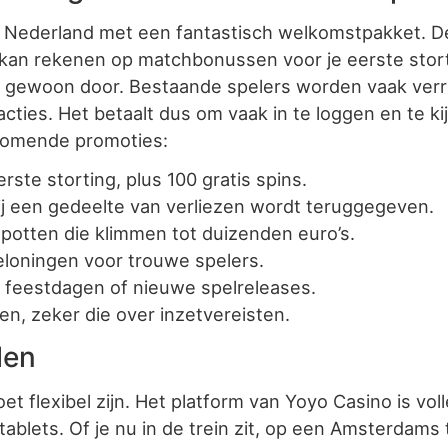
 Nederland met een fantastisch welkomstpakket. De
 kan rekenen op matchbonussen voor je eerste stort
rna gewoon door. Bestaande spelers worden vaak ver
cties. Het betaalt dus om vaak in te loggen en te ki
rkomende promoties:
te storting, plus 100 gratis spins.
ij een gedeelte van verliezen wordt teruggegeven.
npotten die klimmen tot duizenden euro’s.
eloningen voor trouwe spelers.
feestdagen of nieuwe spelreleases.
n, zeker die over inzetvereisten.
len
t flexibel zijn. Het platform van Yoyo Casino is vol
blets. Of je nu in de trein zit, op een Amsterdams t