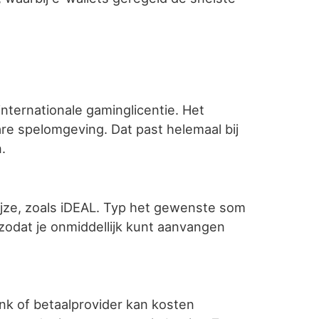
nternationale gaminglicentie. Het
e spelomgeving. Dat past helemaal bij
.
wijze, zoals iDEAL. Typ het gewenste som
zodat je onmiddellijk kunt aanvangen
nk of betaalprovider kan kosten