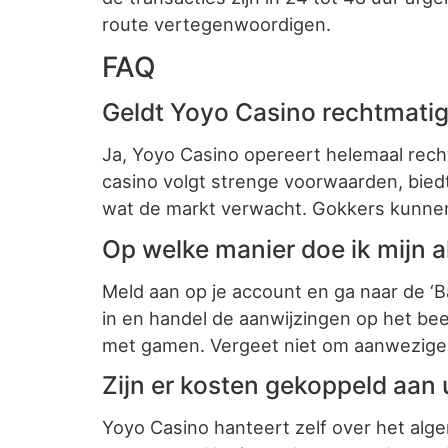
route vertegenwoordigen.
FAQ
Geldt Yoyo Casino rechtmatig
Ja, Yoyo Casino opereert helemaal recht
casino volgt strenge voorwaarden, bied
wat de markt verwacht. Gokkers kunnen 
Op welke manier doe ik mijn al
Meld aan op je account en ga naar de ‘B
in en handel de aanwijzingen op het be
met gamen. Vergeet niet om aanwezige b
Zijn er kosten gekoppeld aan 
Yoyo Casino hanteert zelf over het alg