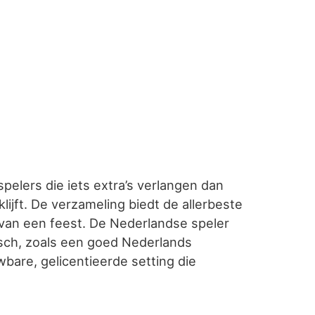
pelers die iets extra’s verlangen dan
ijft. De verzameling biedt de allerbeste
n van een feest. De Nederlandse speler
sch, zoals een goed Nederlands
wbare, gelicentieerde setting die