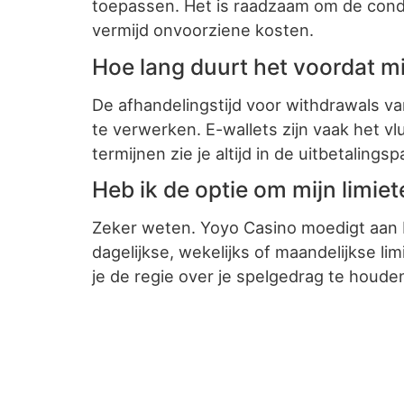
toepassen. Het is raadzaam om de condit
vermijd onvoorziene kosten.
Hoe lang duurt het voordat mi
De afhandelingstijd voor withdrawals va
te verwerken. E-wallets zijn vaak het v
termijnen zie je altijd in de uitbetalings
Heb ik de optie om mijn limiet
Zeker weten. Yoyo Casino moedigt aan be
dagelijkse, wekelijks of maandelijkse li
je de regie over je spelgedrag te houde