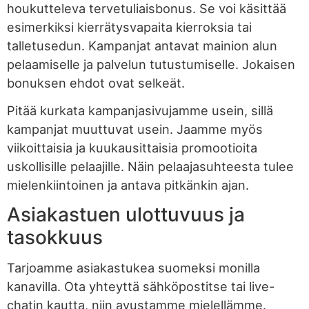
houkutteleva tervetuliaisbonus. Se voi käsittää
esimerkiksi kierrätysvapaita kierroksia tai
talletusedun. Kampanjat antavat mainion alun
pelaamiselle ja palvelun tutustumiselle. Jokaisen
bonuksen ehdot ovat selkeät.
Pitää kurkata kampanjasivujamme usein, sillä
kampanjat muuttuvat usein. Jaamme myös
viikoittaisia ja kuukausittaisia promootioita
uskollisille pelaajille. Näin pelaajasuhteesta tulee
mielenkiintoinen ja antava pitkänkin ajan.
Asiakastuen ulottuvuus ja
tasokkuus
Tarjoamme asiakastukea suomeksi monilla
kanavilla. Ota yhteyttä sähköpostitse tai live-
chatin kautta, niin avustamme mielellämme.