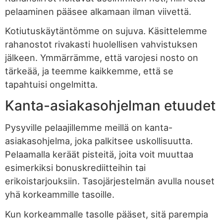
pelaaminen pääsee alkamaan ilman viivettä.
Kotiutuskäytäntömme on sujuva. Käsittelemme
rahanostot rivakasti huolellisen vahvistuksen
jälkeen. Ymmärrämme, että varojesi nosto on
tärkeää, ja teemme kaikkemme, että se
tapahtuisi ongelmitta.
Kanta-asiakasohjelman etuudet
Pysyville pelaajillemme meillä on kanta-
asiakasohjelma, joka palkitsee uskollisuutta.
Pelaamalla keräät pisteitä, joita voit muuttaa
esimerkiksi bonuskrediitteihin tai
erikoistarjouksiin. Tasojärjestelmän avulla nouset
yhä korkeammille tasoille.
Kun korkeammalle tasolle pääset, sitä parempia