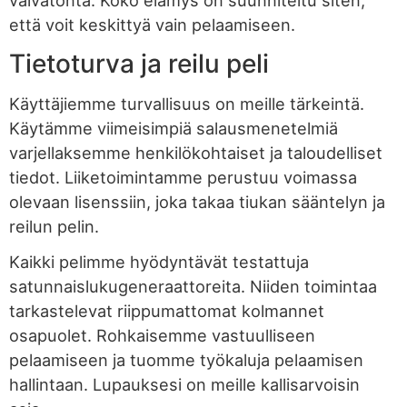
vaivatonta. Koko elämys on suunniteltu siten,
että voit keskittyä vain pelaamiseen.
Tietoturva ja reilu peli
Käyttäjiemme turvallisuus on meille tärkeintä.
Käytämme viimeisimpiä salausmenetelmiä
varjellaksemme henkilökohtaiset ja taloudelliset
tiedot. Liiketoimintamme perustuu voimassa
olevaan lisenssiin, joka takaa tiukan sääntelyn ja
reilun pelin.
Kaikki pelimme hyödyntävät testattuja
satunnaislukugeneraattoreita. Niiden toimintaa
tarkastelevat riippumattomat kolmannet
osapuolet. Rohkaisemme vastuulliseen
pelaamiseen ja tuomme työkaluja pelaamisen
hallintaan. Lupauksesi on meille kallisarvoisin