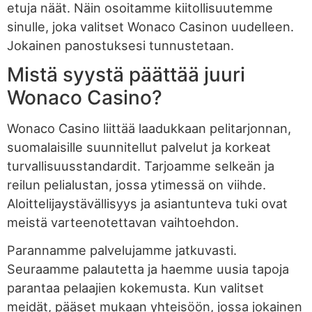
etuja näät. Näin osoitamme kiitollisuutemme
sinulle, joka valitset Wonaco Casinon uudelleen.
Jokainen panostuksesi tunnustetaan.
Mistä syystä päättää juuri
Wonaco Casino?
Wonaco Casino liittää laadukkaan pelitarjonnan,
suomalaisille suunnitellut palvelut ja korkeat
turvallisuusstandardit. Tarjoamme selkeän ja
reilun pelialustan, jossa ytimessä on viihde.
Aloittelijaystävällisyys ja asiantunteva tuki ovat
meistä varteenotettavan vaihtoehdon.
Parannamme palvelujamme jatkuvasti.
Seuraamme palautetta ja haemme uusia tapoja
parantaa pelaajien kokemusta. Kun valitset
meidät, pääset mukaan yhteisöön, jossa jokainen