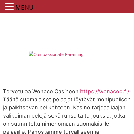
MENU
Skip
to
content
Tervetuloa Wonaco Casinoon
https://wonacoo.fi/
.
Täältä suomalaiset pelaajat löytävät monipuolisen
ja palkitsevan pelikohteen. Kasino tarjoaa laajan
valikoiman pelejä sekä runsaita tarjouksia, jotka
on suunniteltu nimenomaan suomalaisille
pelaajille. Panostamme turvalliseen ja