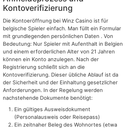
Kontoverifizierung
Die Kontoeröffnung bei Winz Casino ist für
belgische Spieler einfach. Man füllt ein Formular
mit grundlegenden persönlichen Daten . Von
Bedeutung: Nur Spieler mit Aufenthalt in Belgien
und einem erforderlichen Alter von 21 Jahren
können ein Konto anzulegen. Nach der
Registrierung schließt sich an die
Kontoverifizierung. Dieser übliche Ablauf ist da
der Sicherheit und der Einhaltung gesetzlicher
Anforderungen. In der Regelung werden
nachstehende Dokumente benötigt:
Ein gültiges Ausweisdokument
(Personalausweis oder Reisepass)
Ein zeitnaher Beleg des Wohnortes (etwa