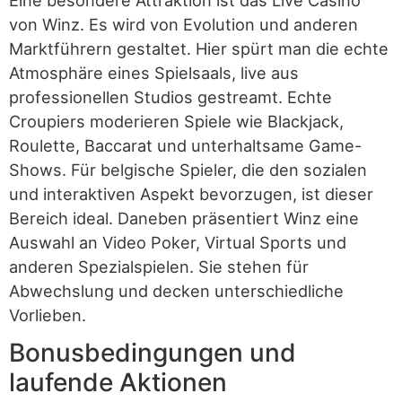
von Winz. Es wird von Evolution und anderen
Marktführern gestaltet. Hier spürt man die echte
Atmosphäre eines Spielsaals, live aus
professionellen Studios gestreamt. Echte
Croupiers moderieren Spiele wie Blackjack,
Roulette, Baccarat und unterhaltsame Game-
Shows. Für belgische Spieler, die den sozialen
und interaktiven Aspekt bevorzugen, ist dieser
Bereich ideal. Daneben präsentiert Winz eine
Auswahl an Video Poker, Virtual Sports und
anderen Spezialspielen. Sie stehen für
Abwechslung und decken unterschiedliche
Vorlieben.
Bonusbedingungen und
laufende Aktionen