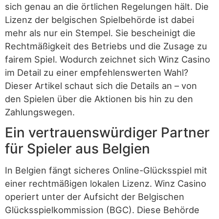
sich genau an die örtlichen Regelungen hält. Die
Lizenz der belgischen Spielbehörde ist dabei
mehr als nur ein Stempel. Sie bescheinigt die
Rechtmäßigkeit des Betriebs und die Zusage zu
fairem Spiel. Wodurch zeichnet sich Winz Casino
im Detail zu einer empfehlenswerten Wahl?
Dieser Artikel schaut sich die Details an – von
den Spielen über die Aktionen bis hin zu den
Zahlungswegen.
Ein vertrauenswürdiger Partner
für Spieler aus Belgien
In Belgien fängt sicheres Online-Glücksspiel mit
einer rechtmäßigen lokalen Lizenz. Winz Casino
operiert unter der Aufsicht der Belgischen
Glücksspielkommission (BGC). Diese Behörde