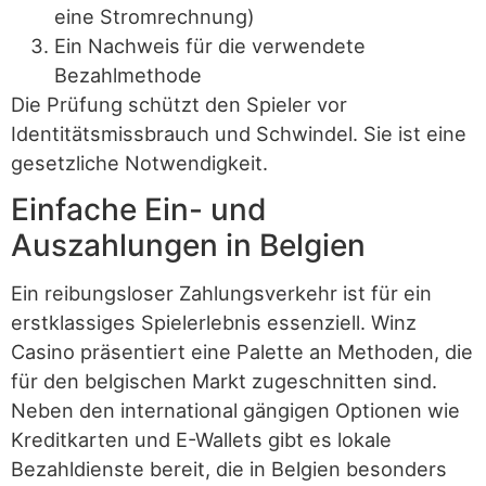
eine Stromrechnung)
Ein Nachweis für die verwendete
Bezahlmethode
Die Prüfung schützt den Spieler vor
Identitätsmissbrauch und Schwindel. Sie ist eine
gesetzliche Notwendigkeit.
Einfache Ein- und
Auszahlungen in Belgien
Ein reibungsloser Zahlungsverkehr ist für ein
erstklassiges Spielerlebnis essenziell. Winz
Casino präsentiert eine Palette an Methoden, die
für den belgischen Markt zugeschnitten sind.
Neben den international gängigen Optionen wie
Kreditkarten und E-Wallets gibt es lokale
Bezahldienste bereit, die in Belgien besonders