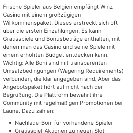
Frische Spieler aus Belgien empfängt Winz
Casino mit einem großzügigen
Willkommenspaket. Dieses erstreckt sich oft
über die ersten Einzahlungen. Es kann
Gratisspiele und Bonusbeträge enthalten, mit
denen man das Casino und seine Spiele mit
einem erhöhten Budget entdecken kann.
Wichtig: Alle Boni sind mit transparenten
Umsatzbedingungen (Wagering Requirements)
verbunden, die klar angegeben sind. Aber das
Angebotspaket hört auf nicht nach der
Begrüßung. Die Plattform bewahrt ihre
Community mit regelmäßigen Promotionen bei
Laune. Dazu zählen:
Nachlade-Boni für vorhandene Spieler
Gratisspiel-Aktionen zu neuen Slot-