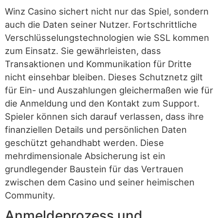
Winz Casino sichert nicht nur das Spiel, sondern
auch die Daten seiner Nutzer. Fortschrittliche
Verschlüsselungstechnologien wie SSL kommen
zum Einsatz. Sie gewährleisten, dass
Transaktionen und Kommunikation für Dritte
nicht einsehbar bleiben. Dieses Schutznetz gilt
für Ein- und Auszahlungen gleichermaßen wie für
die Anmeldung und den Kontakt zum Support.
Spieler können sich darauf verlassen, dass ihre
finanziellen Details und persönlichen Daten
geschützt gehandhabt werden. Diese
mehrdimensionale Absicherung ist ein
grundlegender Baustein für das Vertrauen
zwischen dem Casino und seiner heimischen
Community.
Anmeldeprozess und