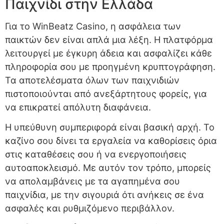
Παιχνίδι στην Ελλάδα
Για το WinBeatz Casino, η ασφάλεια των
παικτών δεν είναι απλά μια λέξη. Η πλατφόρμα
λειτουργεί με έγκυρη άδεια και ασφαλίζει κάθε
πληροφορία σου με προηγμένη κρυπτογράφηση.
Τα αποτελέσματα όλων των παιχνιδιών
πιστοποιούνται από ανεξάρτητους φορείς, για
να επικρατεί απόλυτη διαφάνεια.
Η υπεύθυνη συμπεριφορά είναι βασική αρχή. Το
καζίνο σου δίνει τα εργαλεία να καθορίσεις όρια
στις καταθέσεις σου ή να ενεργοποιήσεις
αυτοαποκλεισμό. Με αυτόν τον τρόπο, μπορείς
να απολαμβάνεις με τα αγαπημένα σου
παιχνίδια, με την σιγουριά ότι ανήκεις σε ένα
ασφαλές και ρυθμιζόμενο περιβάλλον.