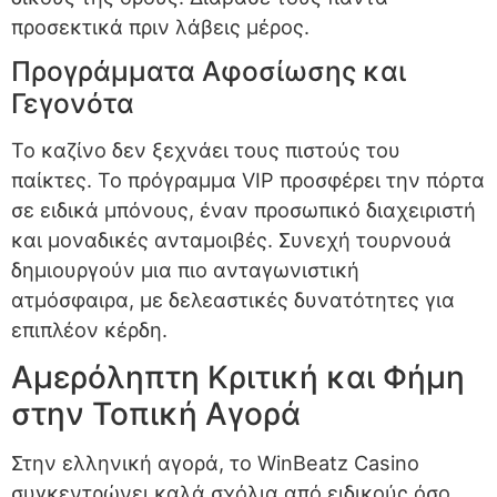
προσεκτικά πριν λάβεις μέρος.
Προγράμματα Αφοσίωσης και
Γεγονότα
Το καζίνο δεν ξεχνάει τους πιστούς του
παίκτες. Το πρόγραμμα VIP προσφέρει την πόρτα
σε ειδικά μπόνους, έναν προσωπικό διαχειριστή
και μοναδικές ανταμοιβές. Συνεχή τουρνουά
δημιουργούν μια πιο ανταγωνιστική
ατμόσφαιρα, με δελεαστικές δυνατότητες για
επιπλέον κέρδη.
Αμερόληπτη Κριτική και Φήμη
στην Τοπική Αγορά
Στην ελληνική αγορά, το WinBeatz Casino
συγκεντρώνει καλά σχόλια από ειδικούς όσο