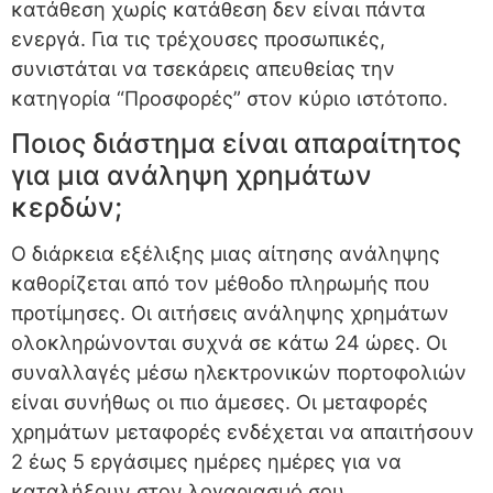
κατάθεση χωρίς κατάθεση δεν είναι πάντα
ενεργά. Για τις τρέχουσες προσωπικές,
συνιστάται να τσεκάρεις απευθείας την
κατηγορία “Προσφορές” στον κύριο ιστότοπο.
Ποιος διάστημα είναι απαραίτητος
για μια ανάληψη χρημάτων
κερδών;
Ο διάρκεια εξέλιξης μιας αίτησης ανάληψης
καθορίζεται από τον μέθοδο πληρωμής που
προτίμησες. Οι αιτήσεις ανάληψης χρημάτων
ολοκληρώνονται συχνά σε κάτω 24 ώρες. Οι
συναλλαγές μέσω ηλεκτρονικών πορτοφολιών
είναι συνήθως οι πιο άμεσες. Οι μεταφορές
χρημάτων μεταφορές ενδέχεται να απαιτήσουν
2 έως 5 εργάσιμες ημέρες ημέρες για να
καταλήξουν στον λογαριασμό σου.