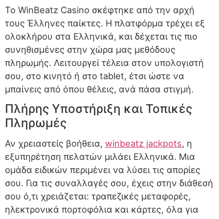
Το WinBeatz Casino σκέφτηκε από την αρχή
τους Έλληνες παίκτες. Η πλατφόρμα τρέχει εξ
ολοκλήρου στα Ελληνικά, και δέχεται τις πιο
συνηθισμένες στην χώρα μας μεθόδους
πληρωμής. Λειτουργεί τέλεια στον υπολογιστή
σου, στο κινητό ή στο tablet, έτσι ώστε να
μπαίνεις από όπου θέλεις, ανά πάσα στιγμή.
Πλήρης Υποστήριξη και Τοπικές
Πληρωμές
Αν χρειαστείς βοήθεια,
winbeatz jackpots
, η
εξυπηρέτηση πελατών μιλάει Ελληνικά. Μια
ομάδα ειδικών περιμένει να λύσει τις απορίες
σου. Για τις συναλλαγές σου, έχεις στην διάθεσή
σου ό,τι χρειάζεται: τραπεζικές μεταφορές,
ηλεκτρονικά πορτοφόλια και κάρτες, όλα για