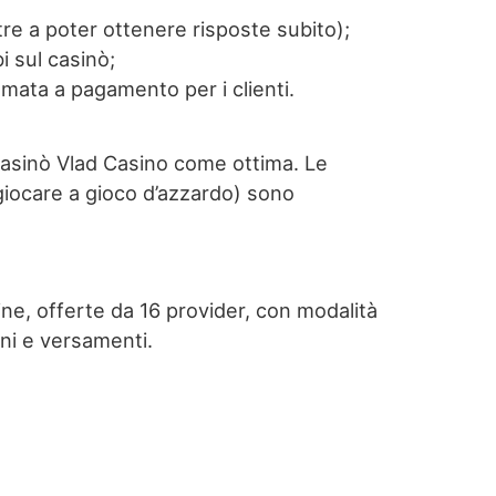
re a poter ottenere risposte subito);
i sul casinò;
amata a pagamento per i clienti.
casinò Vlad Casino come ottima. Le
giocare a gioco d’azzardo) sono
ne, offerte da 16 provider, con modalità
ioni e versamenti.