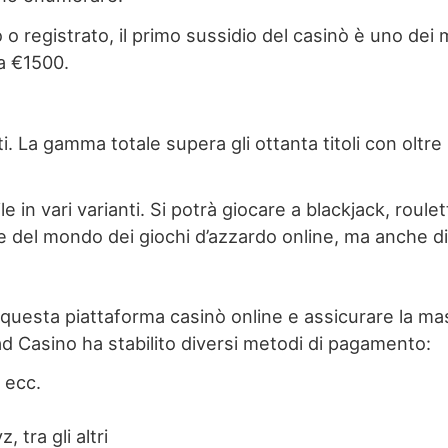
o o registrato, il primo sussidio del casinò è uno de
a €1500.
. La gamma totale supera gli ottanta titoli con oltre 
e in vari varianti. Si potrà giocare a blackjack, roul
 del mondo dei giochi d’azzardo online, ma anche di q
questa piattaforma casinò online e assicurare la mas
lad Casino ha stabilito diversi metodi di pagamento:
 ecc.
 tra gli altri