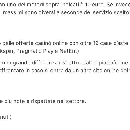
con uno dei metodi sopra indicati è 10 euro. Se invece
iti massimi sono diversi a seconda del servizio scelto:
elle offerte casinò online con oltre 16 case d’aste ch
ckspin, Pragmatic Play e NetEnt).
na grande differenza rispetto le altre piattaforme on
frontare in caso si entra da un altro sito online del 
te più note e rispettate nel settore.
enuti)