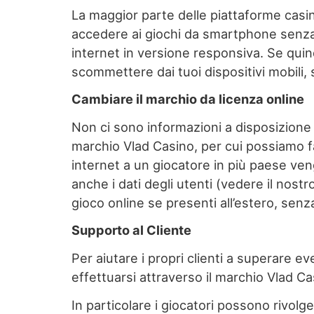
La maggior parte delle piattaforme casi
accedere ai giochi da smartphone senza d
internet in versione responsiva. Se quind
scommettere dai tuoi dispositivi mobili, 
Cambiare il marchio da licenza online
Non ci sono informazioni a disposizione
marchio Vlad Casino, per cui possiamo fare
internet a un giocatore in più paese ve
anche i dati degli utenti (vedere il nostr
gioco online se presenti all’estero, sen
Supporto al Cliente
Per aiutare i propri clienti a superare 
effettuarsi attraverso il marchio Vlad Ca
In particolare i giocatori possono rivolger