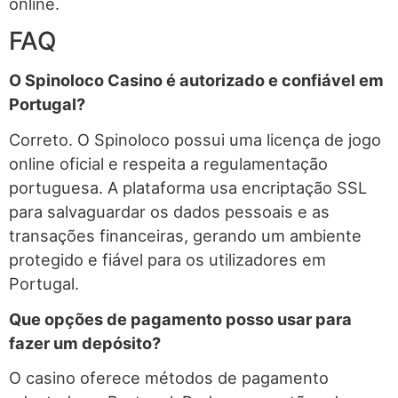
online.
FAQ
O Spinoloco Casino é autorizado e confiável em
Portugal?
Correto. O Spinoloco possui uma licença de jogo
online oficial e respeita a regulamentação
portuguesa. A plataforma usa encriptação SSL
para salvaguardar os dados pessoais e as
transações financeiras, gerando um ambiente
protegido e fiável para os utilizadores em
Portugal.
Que opções de pagamento posso usar para
fazer um depósito?
O casino oferece métodos de pagamento