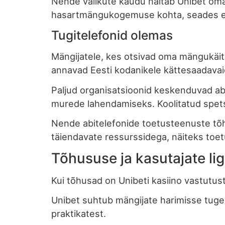
Nende valikute kaudu näitab Unibet om
hasartmängukogemuse kohta, seades e
Tugitelefonid olemas
Mängijatele, kes otsivad oma mängukäitu
annavad Eesti kodanikele kättesaadavaid
Paljud organisatsioonid keskenduvad a
murede lahendamiseks. Koolitatud spetsia
Nende abitelefonide toetusteenuste tõhu
täiendavate ressurssidega, näiteks toe
Tõhususe ja kasutajate l
Kui tõhusad on Unibeti kasiino vastutus
Unibet suhtub mängijate harimisse tuge
praktikatest.