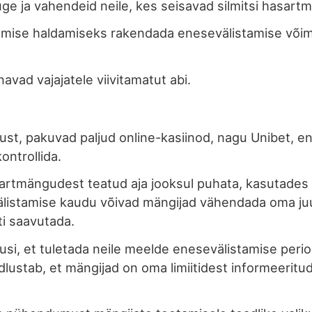
ge ja vahendeid neile, kes seisavad silmitsi hasar
ise haldamiseks rakendada enesevälistamise võimal
avad vajajatele viivitamatut abi.
ust, pakuvad paljud online-kasiinod, nagu Unibet, en
ntrollida.
rtmängudest teatud aja jooksul puhata, kasutades 
listamise kaudu võivad mängijad vähendada oma j
ti saavutada.
si, et tuletada neile meelde enesevälistamise perio
ustab, et mängijad on oma limiitidest informeeritu