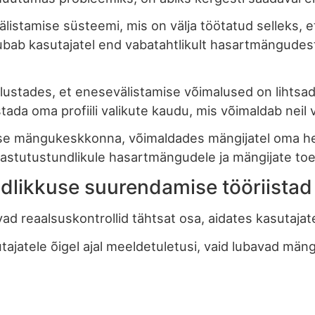
listamise süsteemi, mis on välja töötatud selleks, 
bab kasutajatel end vabatahtlikult hasartmängudest
ndlustades, et enesevälistamise võimalused on lihtsa
da oma profiili valikute kaudu, mis võimaldab neil vi
lise mängukeskkonna, võimaldades mängijatel oma he
stutustundlikule hasartmängudele ja mängijate toe
eadlikkuse suurendamise tööriistad
d reaalsuskontrollid tähtsat osa, aidates kasutajat
sutajatele õigel ajal meeldetuletusi, vaid lubavad 