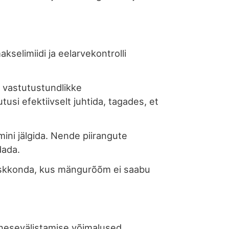
elimiidi ja eelarvekontrolli
s vastutustundlikke
i efektiivselt juhtida, tagades, et
ini jälgida. Nende piirangute
dada.
keskkonda, kus mängurõõm ei saabu
nesevälistamise võimalused.