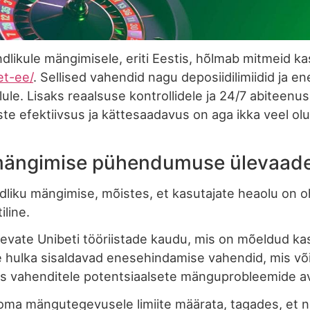
ikule mängimisele, eriti Eestis, hõlmab mitmeid ka
et-ee/
. Sellised vahendid nagu deposiidilimiidid ja 
lule. Lisaks reaalsuse kontrollidele ja 24/7 abiteen
 efektiivsus ja kättesaadavus on aga ikka veel olu
e mängimise pühendumuse ülevaad
ndliku mängimise, mõistes, et kasutajate heaolu on o
line.
nevate Unibeti tööriistade kaudu, mis on mõeldud k
e hulka sisaldavad enesehindamise vahendid, mis võ
äs vahenditele potentsiaalsete mänguprobleemide av
oma mängutegevusele limiite määrata, tagades, et na