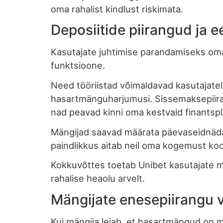
oma rahalist kindlust riskimata.
Deposiitide piirangud ja ee
Kasutajate juhtimise parandamiseks om
funktsioone.
Need tööriistad võimaldavad kasutajatel
hasartmänguharjumusi. Sissemaksepiiran
nad peavad kinni oma kestvaid finantsp
Mängijad saavad määrata päevaseidnädala
paindlikkus aitab neil oma kogemust koo
Kokkuvõttes toetab Unibet kasutajate m
rahalise heaolu arvelt.
Mängijate enesepiirangu 
Kui mängija leiab, et hasartmängud on 