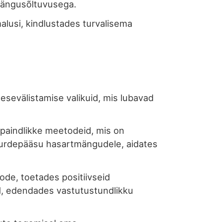
tmängusõltuvusega.
usi, kindlustades turvalisema
esevälistamise valikuid, mis lubavad
paindlikke meetodeid, mis on
uurdepääsu hasartmängudele, aidates
ode, toetades positiivseid
d, edendades vastutustundlikku