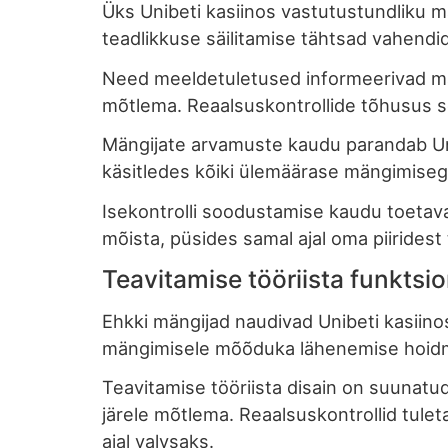
Üks Unibeti kasiinos vastutustundliku 
teadlikkuse säilitamise tähtsad vahendid
Need meeldetuletused informeerivad mä
mõtlema. Reaalsuskontrollide tõhusus 
Mängijate arvamuste kaudu parandab Unib
käsitledes kõiki ülemäärase mängimise
Isekontrolli soodustamise kaudu toetav
mõista, püsides samal ajal oma piiridest 
Teavitamise tööriista funktsi
Ehkki mängijad naudivad Unibeti kasiino
mängimisele mõõduka lähenemise hoidmis
Teavitamise tööriista disain on suunat
järele mõtlema. Reaalsuskontrollid tul
ajal valvsaks.