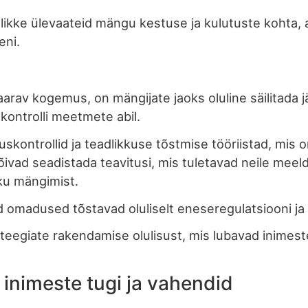
ke ülevaateid mängu kestuse ja kulutuste kohta, a
eni.
rav kogemus, on mängijate jaoks oluline säilitada j
kontrolli meetmete abil.
kontrollid ja teadlikkuse tõstmise tööriistad, mis 
vad seadistada teavitusi, mis tuletavad neile meelde
kku mängimist.
 omadused tõstavad oluliselt eneseregulatsiooni ja
rateegiate rakendamise olulisust, mis lubavad inim
nimeste tugi ja vahendid