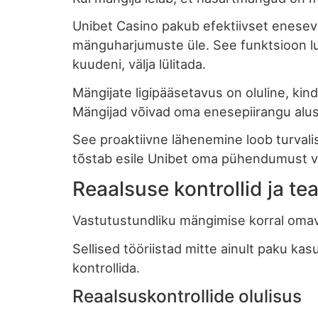
Unibet Casino pakub efektiivset enesevä
mänguharjumuste üle. See funktsioon lu
kuudeni, välja lülitada.
Mängijate ligipääsetavus on oluline, ki
Mängijad võivad oma enesepiirangu alusta
See proaktiivne lähenemine loob turva
tõstab esile Unibet oma pühendumust va
Reaalsuse kontrollid ja t
Vastutustundliku mängimise korral omava
Sellised tööriistad mitte ainult paku ka
kontrollida.
Reaalsuskontrollide olulisus