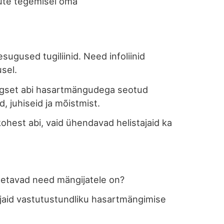
ute tegemisel oma
ugused tugiliinid. Need infoliinid
sel.
ingset abi hasartmängudega seotud
, juhiseid ja mõistmist.
ohest abi, vaid ühendavad helistajaid ka
äsetavad need mängijatele on?
jaid vastutustundliku hasartmängimise