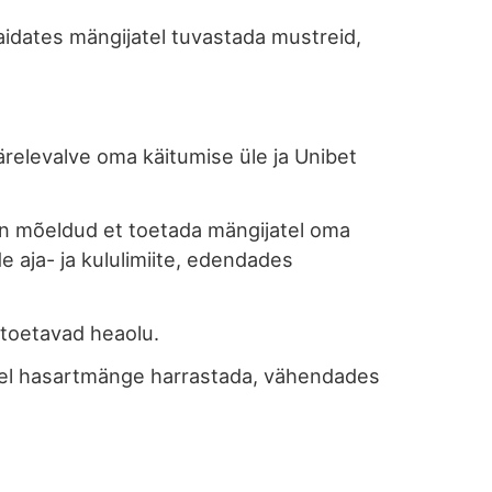
idates mängijatel tuvastada mustreid,
ärelevalve oma käitumise üle ja Unibet
on mõeldud et toetada mängijatel oma
 aja- ja kululimiite, edendades
 toetavad heaolu.
estel hasartmänge harrastada, vähendades