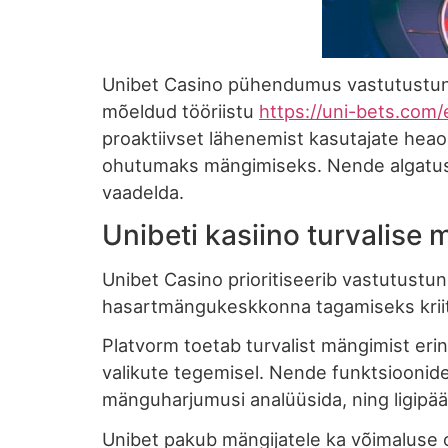
Unibet Casino pühendumus vastutustundl
mõeldud tööriistu
https://uni-bets.com/
proaktiivset lähenemist kasutajate heao
ohutumaks mängimiseks. Nende algatuste
vaadelda.
Unibeti kasiino turvalis
Unibet Casino prioritiseerib vastutustu
hasartmängukeskkonna tagamiseks kriiti
Platvorm toetab turvalist mängimist eri
valikute tegemisel. Nende funktsioonid
mänguharjumusi analüüsida, ning ligipä
Unibet pakub mängijatele ka võimaluse 