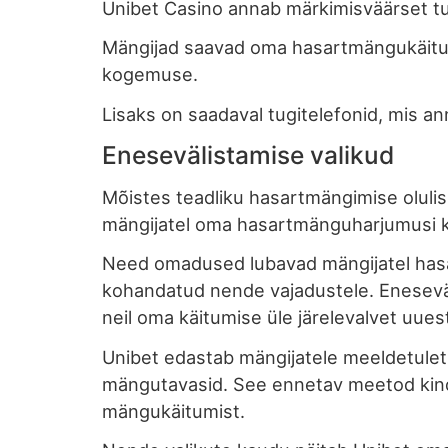
Unibet Casino annab märkimisväärset tu
Mängijad saavad oma hasartmängukäitum
kogemuse.
Lisaks on saadaval tugitelefonid, mis ann
Enesevälistamise valikud
Mõistes teadliku hasartmängimise olulis
mängijatel oma hasartmänguharjumusi ko
Need omadused lubavad mängijatel hasa
kohandatud nende vajadustele. Enesevä
neil oma käitumise üle järelevalvet uues
Unibet edastab mängijatele meeldetuletu
mängutavasid. See ennetav meetod kindl
mängukäitumist.