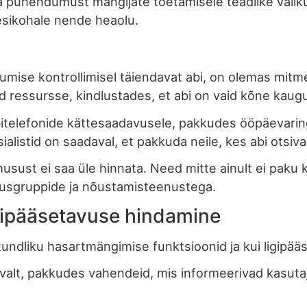
a pühendumust mängijate toetamisele teadlike valik
sikohale nende heaolu.
mise kontrollimisel täiendavat abi, on olemas mitmes
 ressursse, kindlustades, et abi on vaid kõne kaugu
bitelefonide kättesaadavusele, pakkudes ööpäevar
listid on saadaval, et pakkuda neile, kes abi otsivad
sust ei saa üle hinnata. Need mitte ainult ei paku k
tusgruppide ja nõustamisteenustega.
igipääsetavuse hindamine
tundliku hasartmängimise funktsioonid ja kui ligipä
valt, pakkudes vahendeid, mis informeerivad kasuta