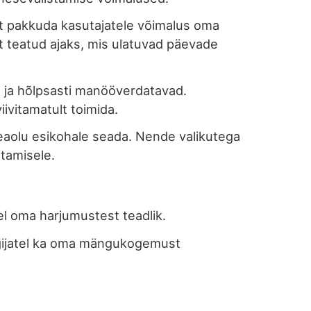
et pakkuda kasutajatele võimalus oma
 teatud ajaks, mis ulatuvad päevade
d ja hõlpsasti manööverdatavad.
ivitamatult toimida.
aolu esikohale seada. Nende valikutega
tamisele.
el oma harjumustest teadlik.
mängijatel ka oma mängukogemust