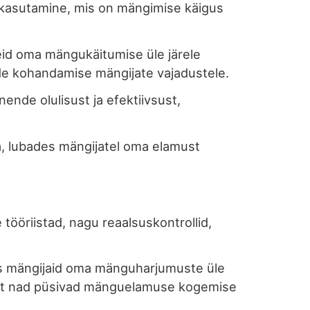
 kasutamine, mis on mängimise käigus
id oma mängukäitumise üle järele
e kohandamise mängijate vajadustele.
nde olulisust ja efektiivsust,
, lubades mängijatel oma elamust
tööriistad, nagu reaalsuskontrollid,
es mängijaid oma mänguharjumuste üle
s, et nad püsivad mänguelamuse kogemise