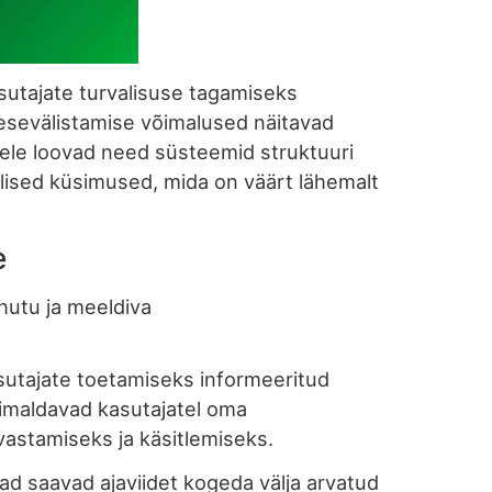
sutajate turvalisuse tagamiseks
enesevälistamise võimalused näitavad
usele loovad need süsteemid struktuuri
lised küsimused, mida on väärt lähemalt
e
hutu ja meeldiva
asutajate toetamiseks informeeritud
imaldavad kasutajatel oma
astamiseks ja käsitlemiseks.
d saavad ajaviidet kogeda välja arvatud