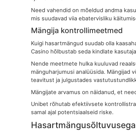
Need vahendid on mõeldud andma kasulik
mis suudavad viia ebatervisliku käitumis
Mängija kontrollimeetmed
Kuigi hasartmängud suudab olla kaasahaa
Casino hõlbustab seda kindlate kasutaja
Nende meetmete hulka kuuluvad reaalsus
mänguharjumusi analüüsida. Mängijad või
teavitust ja julgustades vastutustundli
Mängijate arvamus on näidanud, et need
Unibet rõhutab efektiivsete kontrollist
samal ajal potentsiaalseid riske.
Hasartmängusõltuvusega i