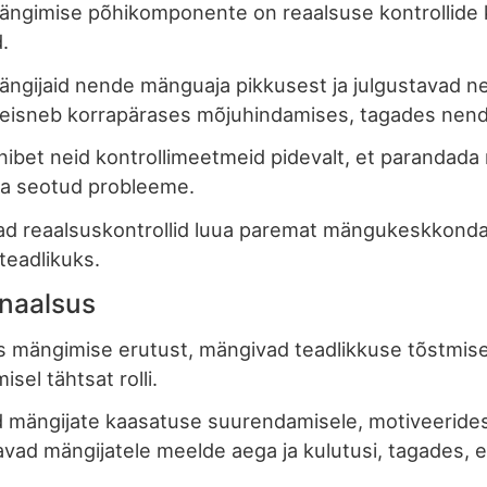
mängimise põhikomponente on reaalsuse kontrollide
.
ngijaid nende mänguaja pikkusest ja julgustavad ne
seisneb korrapärases mõjuhindamises, tagades nend
et neid kontrollimeetmeid pidevalt, et parandada ne
ga seotud probleeme.
ad reaalsuskontrollid luua paremat mängukeskkonda
teadlikuks.
onaalsus
s mängimise erutust, mängivad teadlikkuse tõstmise 
el tähtsat rolli.
ud mängijate kaasatuse suurendamisele, motiveerid
etavad mängijatele meelde aega ja kulutusi, tagade