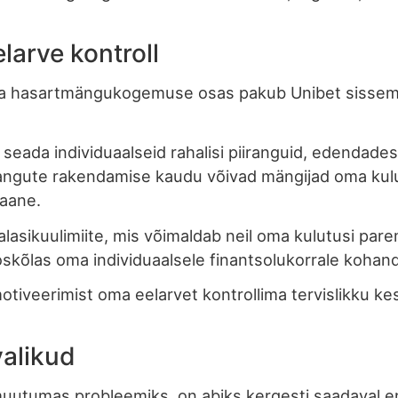
larve kontroll
a hasartmängukogemuse osas pakub Unibet sissemaks
 seada individuaalseid rahalisi piiranguid, edendade
gute rakendamise kaudu võivad mängijad oma kulutus
laane.
sikuulimiite, mis võimaldab neil oma kulutusi parem
skõlas oma individuaalsele finantsolukorrale kohan
otiveerimist oma eelarvet kontrollima tervislikku 
valikud
muutumas probleemiks, on abiks kergesti saadaval e