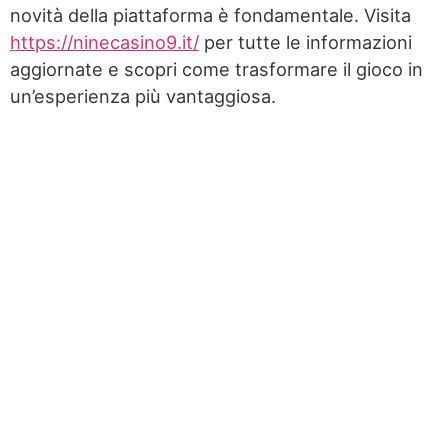
novità della piattaforma è fondamentale. Visita
https://ninecasino9.it/
per tutte le informazioni
aggiornate e scopri come trasformare il gioco in
un’esperienza più vantaggiosa.