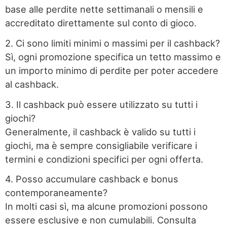
base alle perdite nette settimanali o mensili e
accreditato direttamente sul conto di gioco.
2. Ci sono limiti minimi o massimi per il cashback?
Sì, ogni promozione specifica un tetto massimo e
un importo minimo di perdite per poter accedere
al cashback.
3. Il cashback può essere utilizzato su tutti i
giochi?
Generalmente, il cashback è valido su tutti i
giochi, ma è sempre consigliabile verificare i
termini e condizioni specifici per ogni offerta.
4. Posso accumulare cashback e bonus
contemporaneamente?
In molti casi sì, ma alcune promozioni possono
essere esclusive e non cumulabili. Consulta