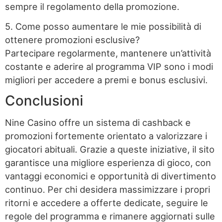
sempre il regolamento della promozione.
5. Come posso aumentare le mie possibilità di
ottenere promozioni esclusive?
Partecipare regolarmente, mantenere un’attività
costante e aderire al programma VIP sono i modi
migliori per accedere a premi e bonus esclusivi.
Conclusioni
Nine Casino offre un sistema di cashback e
promozioni fortemente orientato a valorizzare i
giocatori abituali. Grazie a queste iniziative, il sito
garantisce una migliore esperienza di gioco, con
vantaggi economici e opportunità di divertimento
continuo. Per chi desidera massimizzare i propri
ritorni e accedere a offerte dedicate, seguire le
regole del programma e rimanere aggiornati sulle