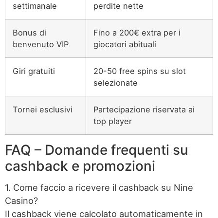
settimanale
perdite nette
Bonus di
Fino a 200€ extra per i
benvenuto VIP
giocatori abituali
Giri gratuiti
20-50 free spins su slot
selezionate
Tornei esclusivi
Partecipazione riservata ai
top player
FAQ – Domande frequenti su
cashback e promozioni
1. Come faccio a ricevere il cashback su Nine
Casino?
Il cashback viene calcolato automaticamente in