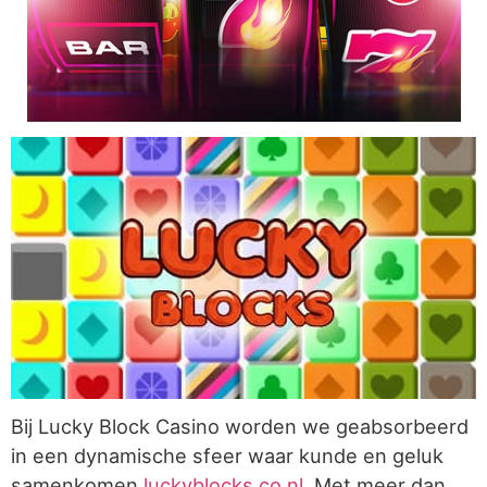
Bij Lucky Block Casino worden we geabsorbeerd
in een dynamische sfeer waar kunde en geluk
samenkomen
luckyblocks.co.nl
. Met meer dan