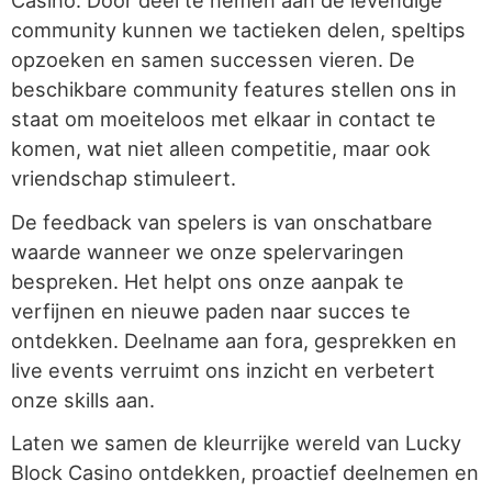
Casino. Door deel te nemen aan de levendige
community kunnen we tactieken delen, speltips
opzoeken en samen successen vieren. De
beschikbare community features stellen ons in
staat om moeiteloos met elkaar in contact te
komen, wat niet alleen competitie, maar ook
vriendschap stimuleert.
De feedback van spelers is van onschatbare
waarde wanneer we onze spelervaringen
bespreken. Het helpt ons onze aanpak te
verfijnen en nieuwe paden naar succes te
ontdekken. Deelname aan fora, gesprekken en
live events verruimt ons inzicht en verbetert
onze skills aan.
Laten we samen de kleurrijke wereld van Lucky
Block Casino ontdekken, proactief deelnemen en