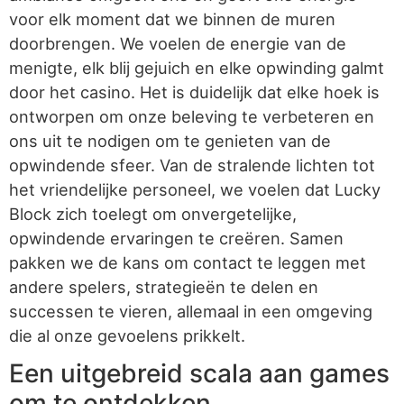
voor elk moment dat we binnen de muren
doorbrengen. We voelen de energie van de
menigte, elk blij gejuich en elke opwinding galmt
door het casino. Het is duidelijk dat elke hoek is
ontworpen om onze beleving te verbeteren en
ons uit te nodigen om te genieten van de
opwindende sfeer. Van de stralende lichten tot
het vriendelijke personeel, we voelen dat Lucky
Block zich toelegt om onvergetelijke,
opwindende ervaringen te creëren. Samen
pakken we de kans om contact te leggen met
andere spelers, strategieën te delen en
successen te vieren, allemaal in een omgeving
die al onze gevoelens prikkelt.
Een uitgebreid scala aan games
om te ontdekken