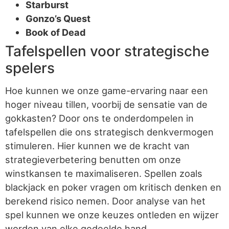
Starburst
Gonzo’s Quest
Book of Dead
Tafelspellen voor strategische
spelers
Hoe kunnen we onze game-ervaring naar een
hoger niveau tillen, voorbij de sensatie van de
gokkasten? Door ons te onderdompelen in
tafelspellen die ons strategisch denkvermogen
stimuleren. Hier kunnen we de kracht van
strategieverbetering benutten om onze
winstkansen te maximaliseren. Spellen zoals
blackjack en poker vragen om kritisch denken en
berekend risico nemen. Door analyse van het
spel kunnen we onze keuzes ontleden en wijzer
worden van elke gedeelde hand.