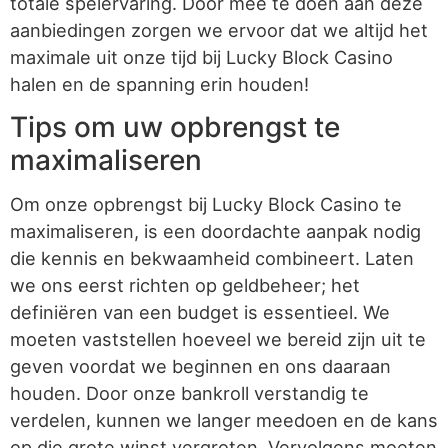
totale spelervaring. Door mee te doen aan deze
aanbiedingen zorgen we ervoor dat we altijd het
maximale uit onze tijd bij Lucky Block Casino
halen en de spanning erin houden!
Tips om uw opbrengst te
maximaliseren
Om onze opbrengst bij Lucky Block Casino te
maximaliseren, is een doordachte aanpak nodig
die kennis en bekwaamheid combineert. Laten
we ons eerst richten op geldbeheer; het
definiëren van een budget is essentieel. We
moeten vaststellen hoeveel we bereid zijn uit te
geven voordat we beginnen en ons daaraan
houden. Door onze bankroll verstandig te
verdelen, kunnen we langer meedoen en de kans
op die grote winst vergroten. Vervolgens moeten