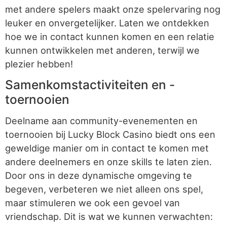
met andere spelers maakt onze spelervaring nog
leuker en onvergetelijker. Laten we ontdekken
hoe we in contact kunnen komen en een relatie
kunnen ontwikkelen met anderen, terwijl we
plezier hebben!
Samenkomstactiviteiten en -
toernooien
Deelname aan community-evenementen en
toernooien bij Lucky Block Casino biedt ons een
geweldige manier om in contact te komen met
andere deelnemers en onze skills te laten zien.
Door ons in deze dynamische omgeving te
begeven, verbeteren we niet alleen ons spel,
maar stimuleren we ook een gevoel van
vriendschap. Dit is wat we kunnen verwachten: