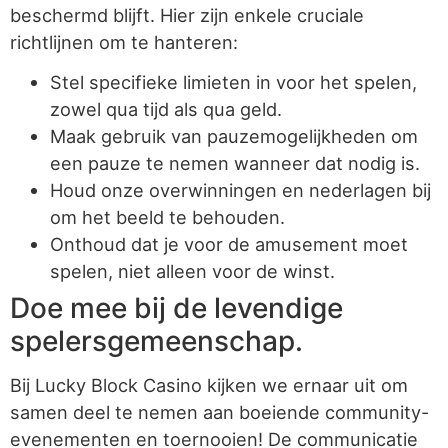
beschermd blijft. Hier zijn enkele cruciale
richtlijnen om te hanteren:
Stel specifieke limieten in voor het spelen,
zowel qua tijd als qua geld.
Maak gebruik van pauzemogelijkheden om
een pauze te nemen wanneer dat nodig is.
Houd onze overwinningen en nederlagen bij
om het beeld te behouden.
Onthoud dat je voor de amusement moet
spelen, niet alleen voor de winst.
Doe mee bij de levendige
spelersgemeenschap.
Bij Lucky Block Casino kijken we ernaar uit om
samen deel te nemen aan boeiende community-
evenementen en toernooien! De communicatie