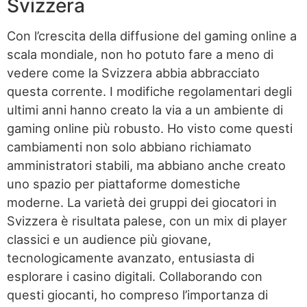
Svizzera
Con l’crescita della diffusione del gaming online a
scala mondiale, non ho potuto fare a meno di
vedere come la Svizzera abbia abbracciato
questa corrente. I modifiche regolamentari degli
ultimi anni hanno creato la via a un ambiente di
gaming online più robusto. Ho visto come questi
cambiamenti non solo abbiano richiamato
amministratori stabili, ma abbiano anche creato
uno spazio per piattaforme domestiche
moderne. La varietà dei gruppi dei giocatori in
Svizzera è risultata palese, con un mix di player
classici e un audience più giovane,
tecnologicamente avanzato, entusiasta di
esplorare i casino digitali. Collaborando con
questi giocanti, ho compreso l’importanza di