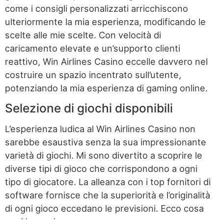
come i consigli personalizzati arricchiscono
ulteriormente la mia esperienza, modificando le
scelte alle mie scelte. Con velocità di
caricamento elevate e un’supporto clienti
reattivo, Win Airlines Casino eccelle davvero nel
costruire un spazio incentrato sull’utente,
potenziando la mia esperienza di gaming online.
Selezione di giochi disponibili
L’esperienza ludica al Win Airlines Casino non
sarebbe esaustiva senza la sua impressionante
varietà di giochi. Mi sono divertito a scoprire le
diverse tipi di gioco che corrispondono a ogni
tipo di giocatore. La alleanza con i top fornitori di
software fornisce che la superiorità e l’originalità
di ogni gioco eccedano le previsioni. Ecco cosa