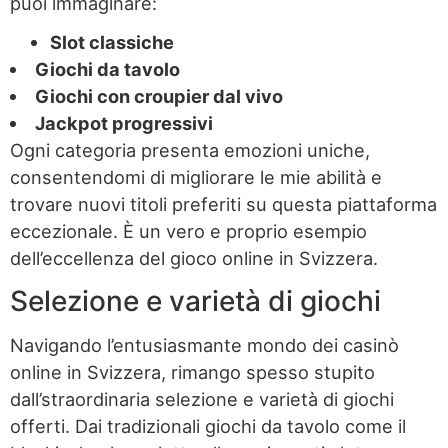
puoi immaginare:
Slot classiche
Giochi da tavolo
Giochi con croupier dal vivo
Jackpot progressivi
Ogni categoria presenta emozioni uniche,
consentendomi di migliorare le mie abilità e
trovare nuovi titoli preferiti su questa piattaforma
eccezionale. È un vero e proprio esempio
dell’eccellenza del gioco online in Svizzera.
Selezione e varietà di giochi
Navigando l’entusiasmante mondo dei casinò
online in Svizzera, rimango spesso stupito
dall’straordinaria selezione e varietà di giochi
offerti. Dai tradizionali giochi da tavolo come il