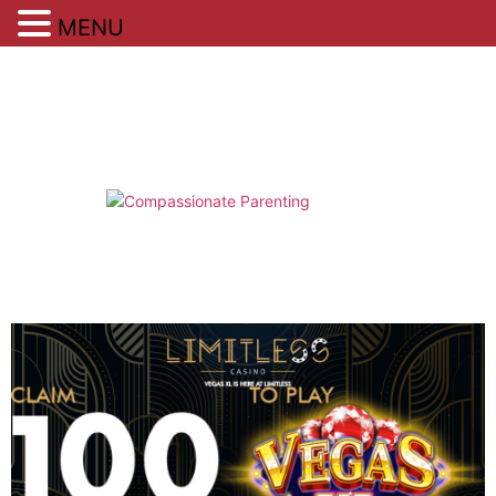
MENU
Skip
to
content