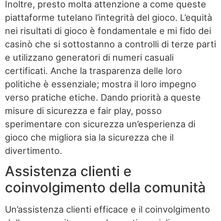
Inoltre, presto molta attenzione a come queste
piattaforme tutelano l’integrità del gioco. L’equità
nei risultati di gioco è fondamentale e mi fido dei
casinò che si sottostanno a controlli di terze parti
e utilizzano generatori di numeri casuali
certificati. Anche la trasparenza delle loro
politiche è essenziale; mostra il loro impegno
verso pratiche etiche. Dando priorità a queste
misure di sicurezza e fair play, posso
sperimentare con sicurezza un’esperienza di
gioco che migliora sia la sicurezza che il
divertimento.
Assistenza clienti e
coinvolgimento della comunità
Un’assistenza clienti efficace e il coinvolgimento