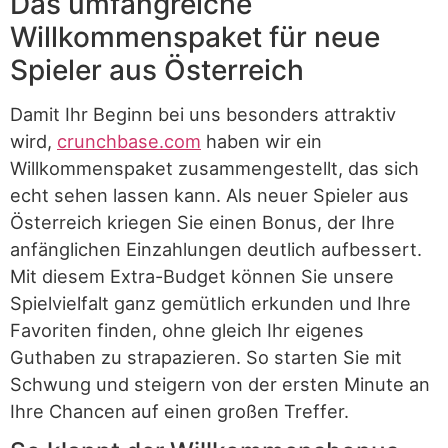
Das umfangreiche
Willkommenspaket für neue
Spieler aus Österreich
Damit Ihr Beginn bei uns besonders attraktiv
wird,
crunchbase.com
haben wir ein
Willkommenspaket zusammengestellt, das sich
echt sehen lassen kann. Als neuer Spieler aus
Österreich kriegen Sie einen Bonus, der Ihre
anfänglichen Einzahlungen deutlich aufbessert.
Mit diesem Extra-Budget können Sie unsere
Spielvielfalt ganz gemütlich erkunden und Ihre
Favoriten finden, ohne gleich Ihr eigenes
Guthaben zu strapazieren. So starten Sie mit
Schwung und steigern von der ersten Minute an
Ihre Chancen auf einen großen Treffer.