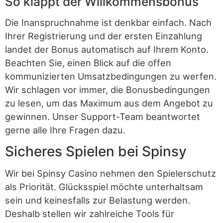
So klappt der Willkommensbonus
Die Inanspruchnahme ist denkbar einfach. Nach
Ihrer Registrierung und der ersten Einzahlung
landet der Bonus automatisch auf Ihrem Konto.
Beachten Sie, einen Blick auf die offen
kommunizierten Umsatzbedingungen zu werfen.
Wir schlagen vor immer, die Bonusbedingungen
zu lesen, um das Maximum aus dem Angebot zu
gewinnen. Unser Support-Team beantwortet
gerne alle Ihre Fragen dazu.
Sicheres Spielen bei Spinsy
Wir bei Spinsy Casino nehmen den Spielerschutz
als Priorität. Glücksspiel möchte unterhaltsam
sein und keinesfalls zur Belastung werden.
Deshalb stellen wir zahlreiche Tools für