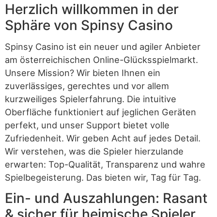
Herzlich willkommen in der
Sphäre von Spinsy Casino
Spinsy Casino ist ein neuer und agiler Anbieter
am österreichischen Online-Glücksspielmarkt.
Unsere Mission? Wir bieten Ihnen ein
zuverlässiges, gerechtes und vor allem
kurzweiliges Spielerfahrung. Die intuitive
Oberfläche funktioniert auf jeglichen Geräten
perfekt, und unser Support bietet volle
Zufriedenheit. Wir geben Acht auf jedes Detail.
Wir verstehen, was die Spieler hierzulande
erwarten: Top-Qualität, Transparenz und wahre
Spielbegeisterung. Das bieten wir, Tag für Tag.
Ein- und Auszahlungen: Rasant
& sicher für heimische Spieler