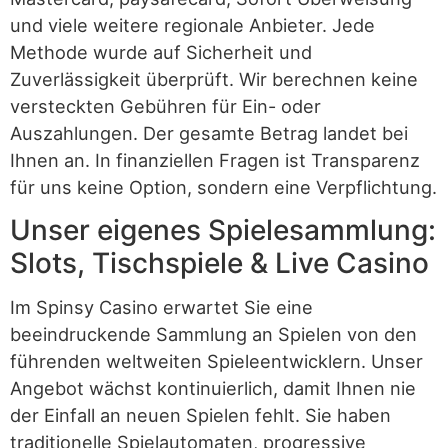
und viele weitere regionale Anbieter. Jede
Methode wurde auf Sicherheit und
Zuverlässigkeit überprüft. Wir berechnen keine
versteckten Gebühren für Ein- oder
Auszahlungen. Der gesamte Betrag landet bei
Ihnen an. In finanziellen Fragen ist Transparenz
für uns keine Option, sondern eine Verpflichtung.
Unser eigenes Spielesammlung:
Slots, Tischspiele & Live Casino
Im Spinsy Casino erwartet Sie eine
beeindruckende Sammlung an Spielen von den
führenden weltweiten Spieleentwicklern. Unser
Angebot wächst kontinuierlich, damit Ihnen nie
der Einfall an neuen Spielen fehlt. Sie haben
traditionelle Spielautomaten, progressive