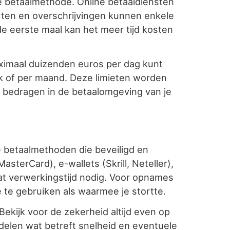
e betaalmethode. Online betaaldiensten
arten en overschrijvingen kunnen enkele
 eerste maal kan het meer tijd kosten
maximaal duizenden euros per dag kunt
 of per maand. Deze limieten worden
e bedragen in de betaalomgeving van je
 betaalmethoden die beveiligd en
asterCard), e-wallets (Skrill, Neteller),
at verwerkingstijd nodig. Voor opnames
 te gebruiken als waarmee je stortte.
ekijk voor de zekerheid altijd even op
adelen wat betreft snelheid en eventuele