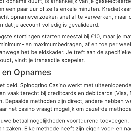
of opname duurt, is afhankelijk van je geselecteerd
en een paar uur of zelfs enkele minuten. Kredietka
acht opnameverzoeken snel af te verwerken, maar de
 dat je account volledig is gevalideerd.
aagste stortingen starten meestal bij €10, maar je 
 minimum- en maximumbedragen, af en toe per week
nwege het beleidskader. Je treft aan de specifiek
oudt, vindt je transactie soepeler.
en en Opnames
t geld. Spinogrino Casino werkt met uiteenlopende
en vaak terecht bij creditcards en debitcards (Visa, M
n. Bepaalde methoden zijn direct, andere hebben w
aar het casino vraagt mogelijk om dezelfde methode
ieuwe betaalmogelijkheden voortdurend toevoegen. B
an zaken. Elke methode heeft zijn eigen voor- en n