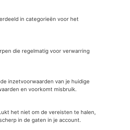
erdeeld in categorieën voor het
erpen die regelmatig voor verwarring
de inzetvoorwaarden van je huidige
rwaarden en voorkomt misbruik.
kt het niet om de vereisten te halen,
cherp in de gaten in je account.