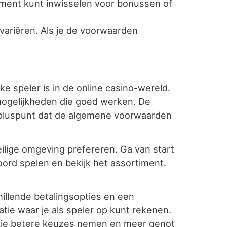
oment kunt inwisselen voor bonussen of
 variëren. Als je de voorwaarden
e speler is in de online casino-wereld.
mogelijkheden die goed werken. De
n pluspunt dat de algemene voorwaarden
eilige omgeving prefereren. Ga van start
ord spelen en bekijk het assortiment.
illende betalingsopties en een
ie waar je als speler op kunt rekenen.
n je betere keuzes nemen en meer genot