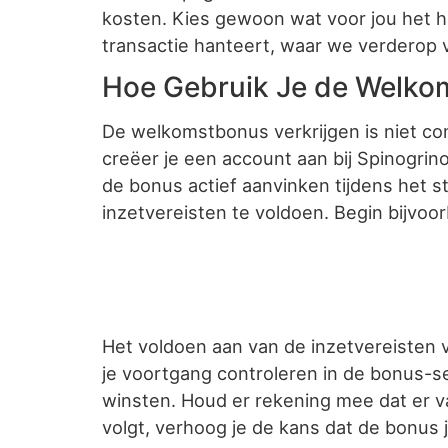
kosten. Kies gewoon wat voor jou het h
transactie hanteert, waar we verderop 
Hoe Gebruik Je de Welk
De welkomstbonus verkrijgen is niet com
creëer je een account aan bij Spinogrino
de bonus actief aanvinken tijdens het 
inzetvereisten te voldoen. Begin bijvoor
Het voldoen aan van de inzetvereisten 
je voortgang controleren in de bonus-sec
winsten. Houd er rekening mee dat er v
volgt, verhoog je de kans dat de bonus 