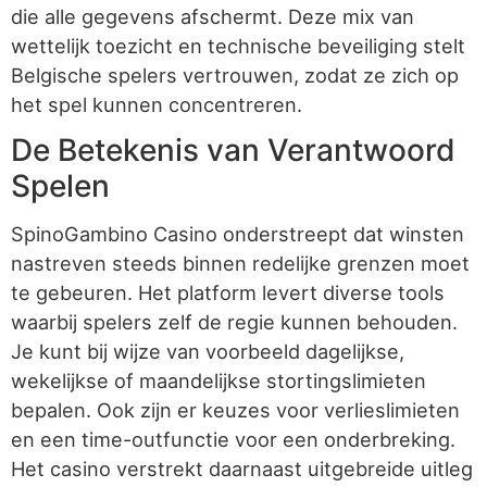
die alle gegevens afschermt. Deze mix van
wettelijk toezicht en technische beveiliging stelt
Belgische spelers vertrouwen, zodat ze zich op
het spel kunnen concentreren.
De Betekenis van Verantwoord
Spelen
SpinoGambino Casino onderstreept dat winsten
nastreven steeds binnen redelijke grenzen moet
te gebeuren. Het platform levert diverse tools
waarbij spelers zelf de regie kunnen behouden.
Je kunt bij wijze van voorbeeld dagelijkse,
wekelijkse of maandelijkse stortingslimieten
bepalen. Ook zijn er keuzes voor verlieslimieten
en een time-outfunctie voor een onderbreking.
Het casino verstrekt daarnaast uitgebreide uitleg