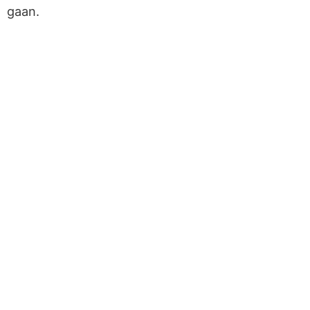
gaan.