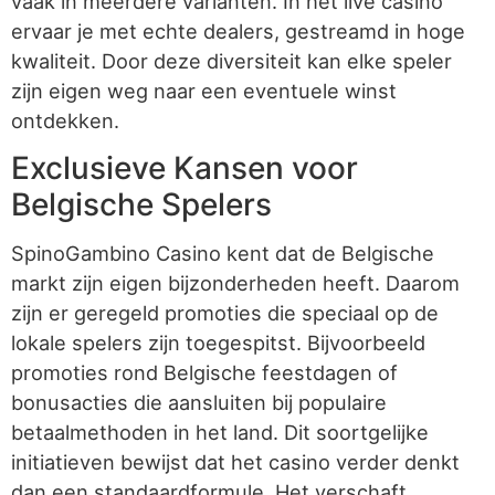
vaak in meerdere varianten. In het live casino
ervaar je met echte dealers, gestreamd in hoge
kwaliteit. Door deze diversiteit kan elke speler
zijn eigen weg naar een eventuele winst
ontdekken.
Exclusieve Kansen voor
Belgische Spelers
SpinoGambino Casino kent dat de Belgische
markt zijn eigen bijzonderheden heeft. Daarom
zijn er geregeld promoties die speciaal op de
lokale spelers zijn toegespitst. Bijvoorbeeld
promoties rond Belgische feestdagen of
bonusacties die aansluiten bij populaire
betaalmethoden in het land. Dit soortgelijke
initiatieven bewijst dat het casino verder denkt
dan een standaardformule. Het verschaft