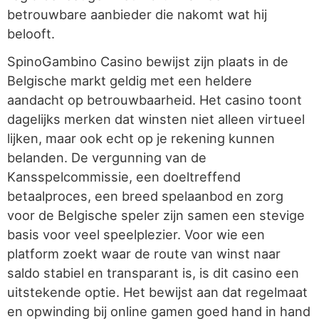
betrouwbare aanbieder die nakomt wat hij
belooft.
SpinoGambino Casino bewijst zijn plaats in de
Belgische markt geldig met een heldere
aandacht op betrouwbaarheid. Het casino toont
dagelijks merken dat winsten niet alleen virtueel
lijken, maar ook echt op je rekening kunnen
belanden. De vergunning van de
Kansspelcommissie, een doeltreffend
betaalproces, een breed spelaanbod en zorg
voor de Belgische speler zijn samen een stevige
basis voor veel speelplezier. Voor wie een
platform zoekt waar de route van winst naar
saldo stabiel en transparant is, is dit casino een
uitstekende optie. Het bewijst aan dat regelmaat
en opwinding bij online gamen goed hand in hand