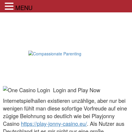
MENU
Skip
to
content
Internetspielhallen existieren unzählige, aber nur bei
wenigen fühlt man diese sofortige Vorfreude auf eine
zügige Belohnung so deutlich wie bei Playjonny
Casino
https://play-jonny-casino.eu/
. Als Nutzer aus
Deutschland ist es mir nicht nur eine große