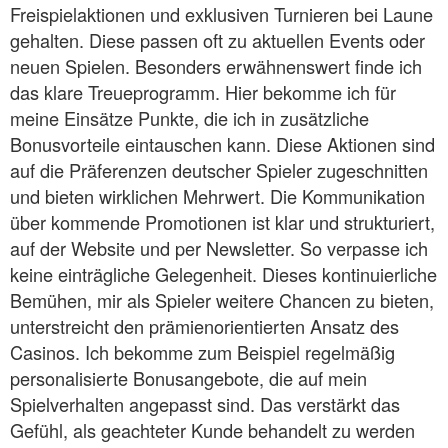
Freispielaktionen und exklusiven Turnieren bei Laune
gehalten. Diese passen oft zu aktuellen Events oder
neuen Spielen. Besonders erwähnenswert finde ich
das klare Treueprogramm. Hier bekomme ich für
meine Einsätze Punkte, die ich in zusätzliche
Bonusvorteile eintauschen kann. Diese Aktionen sind
auf die Präferenzen deutscher Spieler zugeschnitten
und bieten wirklichen Mehrwert. Die Kommunikation
über kommende Promotionen ist klar und strukturiert,
auf der Website und per Newsletter. So verpasse ich
keine einträgliche Gelegenheit. Dieses kontinuierliche
Bemühen, mir als Spieler weitere Chancen zu bieten,
unterstreicht den prämienorientierten Ansatz des
Casinos. Ich bekomme zum Beispiel regelmäßig
personalisierte Bonusangebote, die auf mein
Spielverhalten angepasst sind. Das verstärkt das
Gefühl, als geachteter Kunde behandelt zu werden