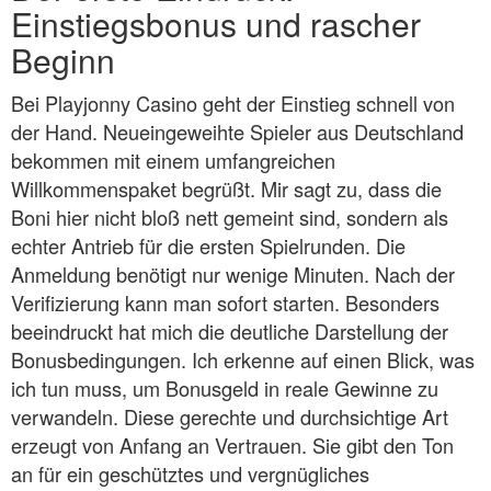
Einstiegsbonus und rascher
Beginn
Bei Playjonny Casino geht der Einstieg schnell von
der Hand. Neueingeweihte Spieler aus Deutschland
bekommen mit einem umfangreichen
Willkommenspaket begrüßt. Mir sagt zu, dass die
Boni hier nicht bloß nett gemeint sind, sondern als
echter Antrieb für die ersten Spielrunden. Die
Anmeldung benötigt nur wenige Minuten. Nach der
Verifizierung kann man sofort starten. Besonders
beeindruckt hat mich die deutliche Darstellung der
Bonusbedingungen. Ich erkenne auf einen Blick, was
ich tun muss, um Bonusgeld in reale Gewinne zu
verwandeln. Diese gerechte und durchsichtige Art
erzeugt von Anfang an Vertrauen. Sie gibt den Ton
an für ein geschütztes und vergnügliches