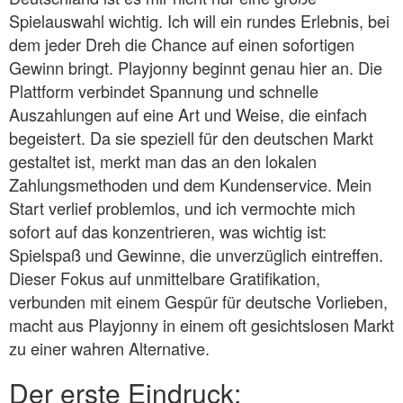
Spielauswahl wichtig. Ich will ein rundes Erlebnis, bei
dem jeder Dreh die Chance auf einen sofortigen
Gewinn bringt. Playjonny beginnt genau hier an. Die
Plattform verbindet Spannung und schnelle
Auszahlungen auf eine Art und Weise, die einfach
begeistert. Da sie speziell für den deutschen Markt
gestaltet ist, merkt man das an den lokalen
Zahlungsmethoden und dem Kundenservice. Mein
Start verlief problemlos, und ich vermochte mich
sofort auf das konzentrieren, was wichtig ist:
Spielspaß und Gewinne, die unverzüglich eintreffen.
Dieser Fokus auf unmittelbare Gratifikation,
verbunden mit einem Gespür für deutsche Vorlieben,
macht aus Playjonny in einem oft gesichtslosen Markt
zu einer wahren Alternative.
Der erste Eindruck: