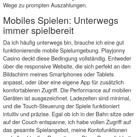
Wege zu prompten Auszahlungen.
Mobiles Spielen: Unterwegs
immer spielbereit
Da ich häufig unterwegs bin, brauche ich eine gut
funktionierende mobile Spielumgebung. Playjonny
Casino deckt diese Bedingung vollständig. Entweder
über die responsive Website, die sich perfekt an den
Bildschirm meines Smartphones oder Tablets
anpasst, oder über eine eigene App für zusätzlich
komfortableren Zugriff. Die Performance auf mobilen
Geräten ist ausgezeichnet. Ladezeiten sind minimal,
und die Touch-Steuerung der Spiele funktioniert
intuitiv und präzise. Egal ob ich in der Bahn sitze oder
auf der Couch entspanne, ich habe vollen Zugriff auf
das gesamte Spielangebot, meine Kontofunktionen