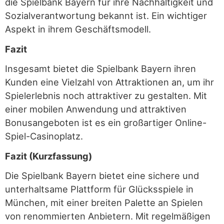
die Spielbank Bayern für ihre Nachhaltigkeit und
Sozialverantwortung bekannt ist. Ein wichtiger
Aspekt in ihrem Geschäftsmodell.
Fazit
Insgesamt bietet die Spielbank Bayern ihren
Kunden eine Vielzahl von Attraktionen an, um ihr
Spielerlebnis noch attraktiver zu gestalten. Mit
einer mobilen Anwendung und attraktiven
Bonusangeboten ist es ein großartiger Online-
Spiel-Casinoplatz.
Fazit (Kurzfassung)
Die Spielbank Bayern bietet eine sichere und
unterhaltsame Plattform für Glücksspiele in
München, mit einer breiten Palette an Spielen
von renommierten Anbietern. Mit regelmäßigen