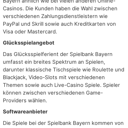
Bayern ähnlich wie bei vielen anderen Online-
Casinos. Die Kunden haben die Wahl zwischen
verschiedenen Zahlungsdienstleistern wie
PayPal und Skrill sowie auch Kreditkarten von
Visa oder Mastercard.
Glücksspielangebot
Das Glücksspielferient der Spielbank Bayern
umfasst ein breites Spektrum an Spielen,
darunter klassische Tischspiele wie Roulette und
Blackjack, Video-Slots mit verschiedenen
Themen sowie auch Live-Casino Spiele. Spieler
können zwischen verschiedenen Game-
Providers wählen.
Softwareanbieter
Die Spiele bei der Spielbank Bayern kommen von