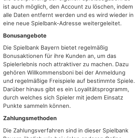
ist auch möglich, den Account zu löschen, indem
alle Daten entfernt werden und es wird wieder in
eine neue Spielbank-Adresse weitergeleitet.
Bonusangebote
Die Spielbank Bayern bietet regelmäßig
Bonusaktionen für ihre Kunden an, um das
Spielerlebnis noch attraktiver zu machen. Dazu
gehören Willkommensboni bei der Anmeldung
und regelmäßige Freispiele auf bestimmte Spiele.
Darüber hinaus gibt es ein Loyalitätsprogramm,
durch welches sich Spieler mit jedem Einsatz
Punkte sammeln können.
Zahlungsmethoden
Die Zahlungsverfahren sind in dieser Spielbank