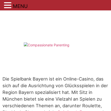
MENU
Skip
to
content
Die Spielbank Bayern ist ein Online-Casino, das
sich auf die Ausrichtung von Glücksspielen in der
Region Bayern spezialisiert hat. Mit Sitz in
München bietet sie eine Vielzahl an Spielen zu
verschiedenen Themen an, darunter Roulette,