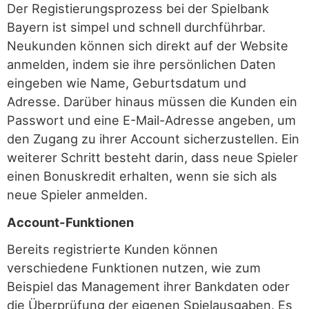
Der Registierungsprozess bei der Spielbank
Bayern ist simpel und schnell durchführbar.
Neukunden können sich direkt auf der Website
anmelden, indem sie ihre persönlichen Daten
eingeben wie Name, Geburtsdatum und
Adresse. Darüber hinaus müssen die Kunden ein
Passwort und eine E-Mail-Adresse angeben, um
den Zugang zu ihrer Account sicherzustellen. Ein
weiterer Schritt besteht darin, dass neue Spieler
einen Bonuskredit erhalten, wenn sie sich als
neue Spieler anmelden.
Account-Funktionen
Bereits registrierte Kunden können
verschiedene Funktionen nutzen, wie zum
Beispiel das Management ihrer Bankdaten oder
die Überprüfung der eigenen Spielausgaben. Es