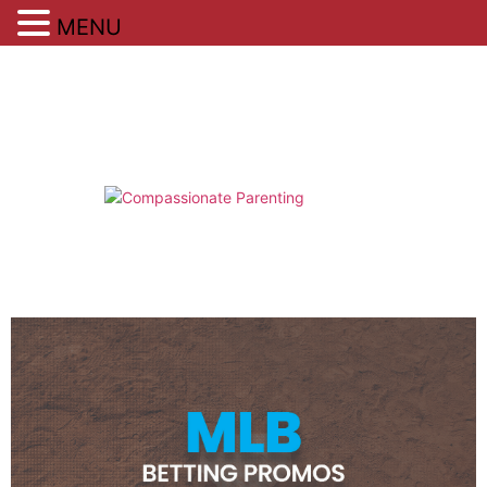
MENU
Skip
to
content