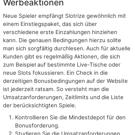
Werbeaktionen
Neue Spieler empfängt Slotrize gewöhnlich mit
einem Einstiegspaket, das sich über
verschiedene erste Einzahlungen hinziehen
kann. Die genauen Bedingungen hierzu sollte
man sich sorgfältig durchlesen. Auch für aktuelle
Kunden gibt es regelmäßig Aktionen, die sich
zum Beispiel auf bestimmte Live-Tische oder
neue Slots fokussieren. Ein Check in die
derzeitigen Bonusbedingungen auf der Website
ist jederzeit ratsam. So versteht man die
Umsatzanforderungen, Zeitlimits und die Liste
der berücksichtigten Spiele.
Kontrollieren Sie die Mindestdepot für den
Bonusforderung.
Studieren Sie die Umsatzanforderungen