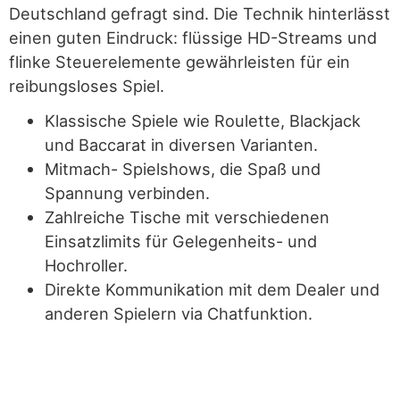
Deutschland gefragt sind. Die Technik hinterlässt
einen guten Eindruck: flüssige HD-Streams und
flinke Steuerelemente gewährleisten für ein
reibungsloses Spiel.
Klassische Spiele wie Roulette, Blackjack
und Baccarat in diversen Varianten.
Mitmach- Spielshows, die Spaß und
Spannung verbinden.
Zahlreiche Tische mit verschiedenen
Einsatzlimits für Gelegenheits- und
Hochroller.
Direkte Kommunikation mit dem Dealer und
anderen Spielern via Chatfunktion.