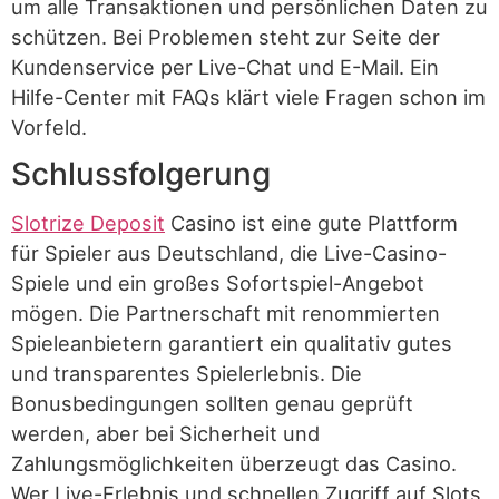
um alle Transaktionen und persönlichen Daten zu
schützen. Bei Problemen steht zur Seite der
Kundenservice per Live-Chat und E-Mail. Ein
Hilfe-Center mit FAQs klärt viele Fragen schon im
Vorfeld.
Schlussfolgerung
Slotrize Deposit
Casino ist eine gute Plattform
für Spieler aus Deutschland, die Live-Casino-
Spiele und ein großes Sofortspiel-Angebot
mögen. Die Partnerschaft mit renommierten
Spieleanbietern garantiert ein qualitativ gutes
und transparentes Spielerlebnis. Die
Bonusbedingungen sollten genau geprüft
werden, aber bei Sicherheit und
Zahlungsmöglichkeiten überzeugt das Casino.
Wer Live-Erlebnis und schnellen Zugriff auf Slots