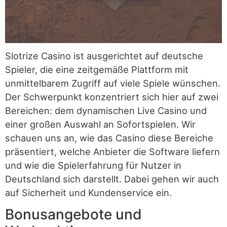
Slotrize Casino ist ausgerichtet auf deutsche
Spieler, die eine zeitgemäße Plattform mit
unmittelbarem Zugriff auf viele Spiele wünschen.
Der Schwerpunkt konzentriert sich hier auf zwei
Bereichen: dem dynamischen Live Casino und
einer großen Auswahl an Sofortspielen. Wir
schauen uns an, wie das Casino diese Bereiche
präsentiert, welche Anbieter die Software liefern
und wie die Spielerfahrung für Nutzer in
Deutschland sich darstellt. Dabei gehen wir auch
auf Sicherheit und Kundenservice ein.
Bonusangebote und