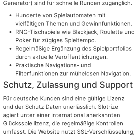
Generator) sind für schnelle Runden zugänglich.
Hunderte von Spielautomaten mit
vielfältigen Themen und Gewinnfunktionen.
RNG-Tischspiele wie Blackjack, Roulette und
Poker für zügiges Spieltempo.
Regelmäßige Ergänzung des Spielportfolios
durch aktuelle Veröffentlichungen.
Praktische Navigations- und
Filterfunktionen zur mühelosen Navigation.
Schutz, Zulassung und Support
Für deutsche Kunden sind eine gültige Lizenz
und der Schutz Daten unerlässlich. Slotrize
agiert unter einer international anerkannten
Glücksspiellizenz, die regelmäßige Kontrollen
umfasst. Die Website nutzt SSL-Verschlüsselung,