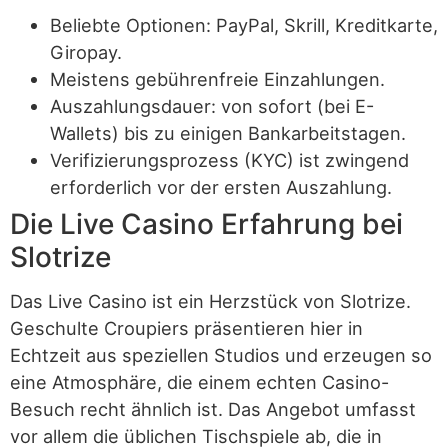
Beliebte Optionen: PayPal, Skrill, Kreditkarte,
Giropay.
Meistens gebührenfreie Einzahlungen.
Auszahlungsdauer: von sofort (bei E-
Wallets) bis zu einigen Bankarbeitstagen.
Verifizierungsprozess (KYC) ist zwingend
erforderlich vor der ersten Auszahlung.
Die Live Casino Erfahrung bei
Slotrize
Das Live Casino ist ein Herzstück von Slotrize.
Geschulte Croupiers präsentieren hier in
Echtzeit aus speziellen Studios und erzeugen so
eine Atmosphäre, die einem echten Casino-
Besuch recht ähnlich ist. Das Angebot umfasst
vor allem die üblichen Tischspiele ab, die in