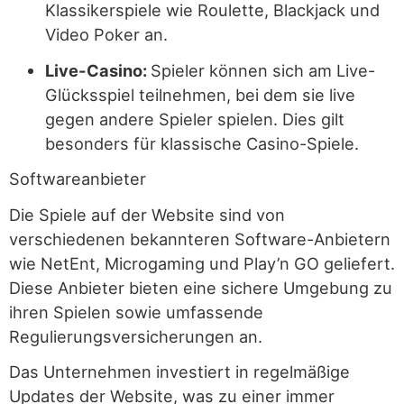
Klassikerspiele wie Roulette, Blackjack und
Video Poker an.
Live-Casino:
Spieler können sich am Live-
Glücksspiel teilnehmen, bei dem sie live
gegen andere Spieler spielen. Dies gilt
besonders für klassische Casino-Spiele.
Softwareanbieter
Die Spiele auf der Website sind von
verschiedenen bekannteren Software-Anbietern
wie NetEnt, Microgaming und Play’n GO geliefert.
Diese Anbieter bieten eine sichere Umgebung zu
ihren Spielen sowie umfassende
Regulierungsversicherungen an.
Das Unternehmen investiert in regelmäßige
Updates der Website, was zu einer immer