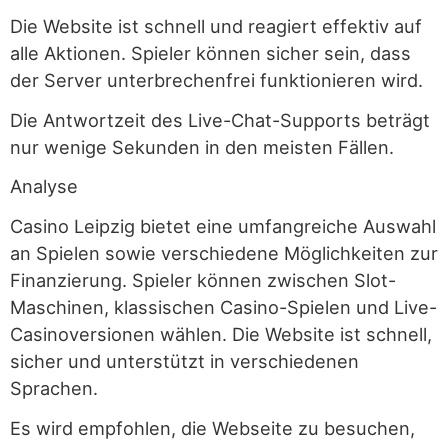
Die Website ist schnell und reagiert effektiv auf
alle Aktionen. Spieler können sicher sein, dass
der Server unterbrechenfrei funktionieren wird.
Die Antwortzeit des Live-Chat-Supports beträgt
nur wenige Sekunden in den meisten Fällen.
Analyse
Casino Leipzig bietet eine umfangreiche Auswahl
an Spielen sowie verschiedene Möglichkeiten zur
Finanzierung. Spieler können zwischen Slot-
Maschinen, klassischen Casino-Spielen und Live-
Casinoversionen wählen. Die Website ist schnell,
sicher und unterstützt in verschiedenen
Sprachen.
Es wird empfohlen, die Webseite zu besuchen,