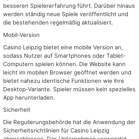
besseren Spielererfahrung führt. Darüber hinaus
werden ständig neue Spiele veröffentlicht und
die bestehenden regelmäßig aktualisiert.
Mobil-Version
Casino Leipzig bietet eine mobile Version an,
sodass Nutzer auf Smartphones oder Tablet-
Computern spielen können. Die Website kann
leicht im mobilen Browser geöffnet werden und
bietet nahezu identische Funktionen wie ihre
Desktop-Variante. Spieler müssen kein spezielles
App herunterladen.
Sicherheit
Die Regulierungsbehörde hat die Anwendung der
Sicherheitsrichtlinien für Casino Leipzig
abgeschlossen. Das Unternehmen verwendet