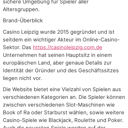
sichere Umgebung für Spieler aller
Altersgruppen.
Brand-Überblick
Casino Leipzig wurde 2015 gegründet und ist
seitdem ein wichtiger Akteur im Online-Casino-
Sektor. Das
https://casinoleipzig.com.de
Unternehmen hat seinen Hauptsitz in einem
europäischen Land, aber genaue Details zur
Identität der Gründer und des Geschäftssitzes
liegen nicht vor.
Die Website bietet eine Vielzahl von Spielen aus
verschiedenen Kategorien an. Die Spieler können
zwischen verschiedenen Slot-Maschinen wie
Book of Ra oder Starburst wählen, sowie weitere
Casino-Spiele wie Blackjack, Roulette und Poker.
Auch die neuesten Spiele werden auf der