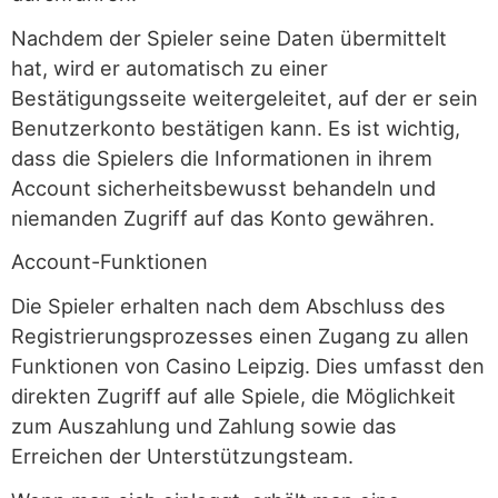
Nachdem der Spieler seine Daten übermittelt
hat, wird er automatisch zu einer
Bestätigungsseite weitergeleitet, auf der er sein
Benutzerkonto bestätigen kann. Es ist wichtig,
dass die Spielers die Informationen in ihrem
Account sicherheitsbewusst behandeln und
niemanden Zugriff auf das Konto gewähren.
Account-Funktionen
Die Spieler erhalten nach dem Abschluss des
Registrierungsprozesses einen Zugang zu allen
Funktionen von Casino Leipzig. Dies umfasst den
direkten Zugriff auf alle Spiele, die Möglichkeit
zum Auszahlung und Zahlung sowie das
Erreichen der Unterstützungsteam.