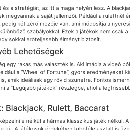
 és a stratégiát, az itt a maga helyén lesz. A blackj
ek megvannak a saját jellemzői. Például a rulettnél 
 pedig két zéró mezője van, ami módosítja a nyerési e
 különböző szabályokkal. Ezek a játékok nem csak a
egy sokkal erőteljesebb élményt biztosít.
gyéb Lehetőségek
még egy rakás más választék is. Aki imádja a videó pó
például a “Wheel of Fortune”, gyors eredményeket k
s, amik ideálisak egy rövid szünetre. Fontos ismern
ani a “Legújabb játékok” részlegbe, ahol a legfrisse
: Blackjack, Rulett, Baccarat
pzelni e nélkül a hármas klasszikus játék nélkül. A
je túl. A játékosok érdekében többféle asztalt is üz