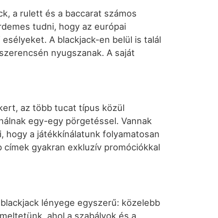
ack, a rulett és a baccarat számos
érdemes tudni, hogy az európai
sélyeket. A blackjack-en belül is talál
 szerencsén nyugszanak. A saját
kert, az több tucat típus közül
ínálnak egy-egy pörgetéssel. Vannak
i, hogy a játékkínálatunk folyamatosan
bb címek gyakran exkluzív promóciókkal
 blackjack lényege egyszerű: közelebb
emeltetünk, ahol a szabályok és a