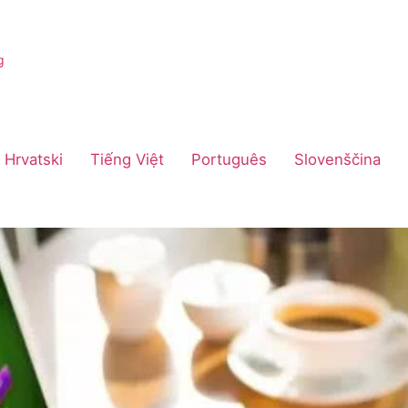
Hrvatski
Tiếng Việt
Português
Slovenščina