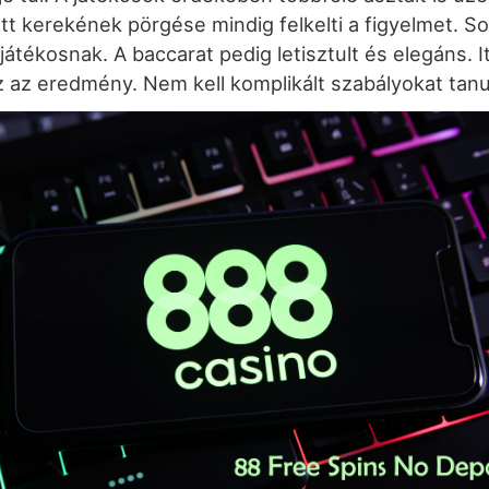
tt kerekének pörgése mindig felkelti a figyelmet. S
átékosnak. A baccarat pedig letisztult és elegáns. It
z az eredmény. Nem kell komplikált szabályokat tanul