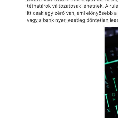
téthatárok változatosak lehetnek. A rule
itt csak egy zéró van, ami előnyösebb a j
vagy a bank nyer, esetleg döntetlen les