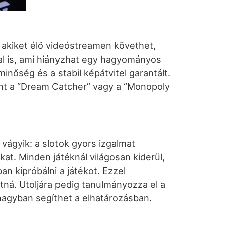
, akiket élő videóstreamen követhet,
al is, ami hiányzhat egy hagyományos
minőség és a stabil képátvitel garantált.
 mint a “Dream Catcher” vagy a “Monopoly
vágyik: a slotok gyors izgalmat
at. Minden játéknál világosan kiderül,
 kipróbálni a játékot. Ezzel
atná. Utoljára pedig tanulmányozza el a
i nagyban segíthet a elhatározásban.