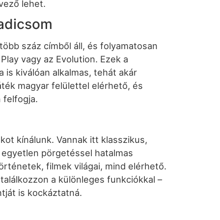
vező lehet.
radicsom
 több száz címből áll, és folyamatosan
 Play vagy az Evolution. Ezek a
 is kiválóan alkalmas, tehát akár
áték magyar felülettel elérhető, és
felfogja.
ot kínálunk. Vannak itt klasszikus,
k egyetlen pörgetéssel hatalmas
énetek, filmek világai, mind elérhető.
találkozzon a különleges funkciókkal –
tját is kockáztatná.