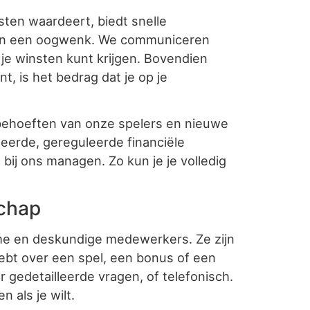
asten waardeert, biedt snelle
n in een oogwenk. We communiceren
 je winsten kunt krijgen. Bovendien
, is het bedrag dat je op je
 behoeften van onze spelers en nieuwe
teerde, gereguleerde financiële
 bij ons managen. Zo kun je je volledig
chap
zame en deskundige medewerkers. Ze zijn
ebt over een spel, een bonus of een
or gedetailleerde vragen, of telefonisch.
 als je wilt.