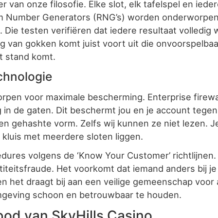
ijler van onze filosofie. Elke slot, elk tafelspel en i
 Number Generators (RNG’s) worden onderworpen a
Die testen verifiëren dat iedere resultaat volledig w
ng van gokken komt juist voort uit die onvoorspelbaa
ot stand komt.
chnologie
orpen voor maximale bescherming. Enterprise firewa
ag in de gaten. Dit beschermt jou en je account te
gehashte vorm. Zelfs wij kunnen ze niet lezen. Je
 kluis met meerdere sloten liggen.
edures volgens de ‘Know Your Customer’ richtlijnen. 
ntiteitsfraude. Het voorkomt dat iemand anders bij j
n het draagt bij aan een veilige gemeenschap voor all
mgeving schoon en betrouwbaar te houden.
od van SkyHills Casino