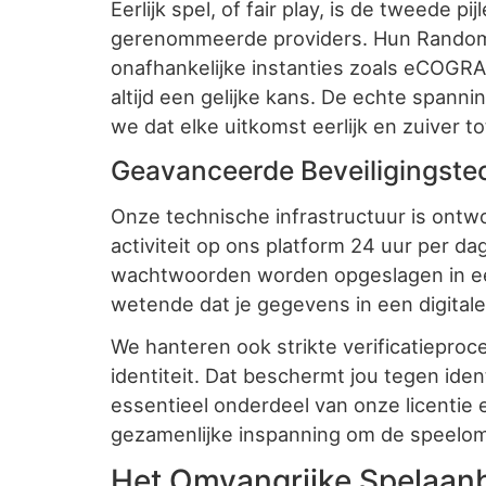
Eerlijk spel, of fair play, is de tweede p
gerenommeerde providers. Hun Random
onafhankelijke instanties zoals eCOGRA. 
altijd een gelijke kans. De echte spanni
we dat elke uitkomst eerlijk en zuiver t
Geavanceerde Beveiligingste
Onze technische infrastructuur is ontw
activiteit op ons platform 24 uur per d
wachtwoorden worden opgeslagen in een 
wetende dat je gegevens in een digitale
We hanteren ook strikte verificatieproc
identiteit. Dat beschermt jou tegen ide
essentieel onderdeel van onze licentie e
gezamenlijke inspanning om de speelo
Het Omvangrijke Spelaanb