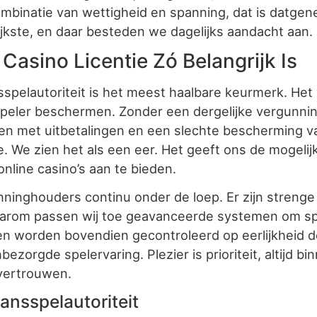
binatie van wettigheid en spanning, dat is datgen
ijkste, en daar besteden we dagelijks aandacht aan.
asino Licentie Zó Belangrijk Is
pelautoriteit is het meest haalbare keurmerk. Het 
 speler beschermen. Zonder een dergelijke vergunning
den met uitbetalingen en een slechte bescherming va
je. We zien het als een eer. Het geeft ons de mogel
nline casino’s aan te bieden.
nninghouders continu onder de loep. Er zijn streng
aarom passen wij toe geavanceerde systemen om sp
llen worden bovendien gecontroleerd op eerlijkheid 
bezorgde spelervaring. Plezier is prioriteit, altijd 
 vertrouwen.
ansspelautoriteit