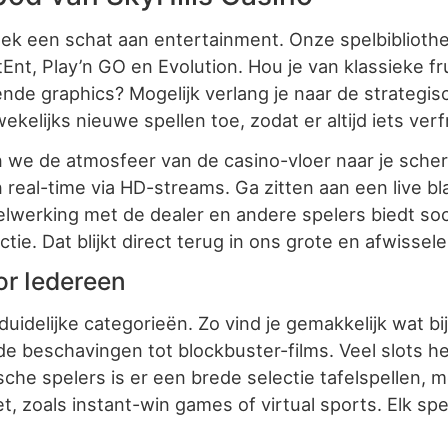
tdek een schat aan entertainment. Onze spelbiblio
tEnt, Play’n GO en Evolution. Hou je van klassieke fr
e graphics? Mogelijk verlang je naar de strategisch
wekelijks nieuwe spellen toe, zodat er altijd iets ve
n we de atmosfeer van de casino-vloer naar je sche
 real-time via HD-streams. Ga zitten aan een live bla
werking met de dealer en andere spelers biedt socia
ctie. Dat blijkt direct terug in ons grote en afwisse
or Iedereen
duidelijke categorieën. Zo vind je gemakkelijk wat bi
de beschavingen tot blockbuster-films. Veel slots 
che spelers is er een brede selectie tafelspellen, m
et, zoals instant-win games of virtual sports. Elk sp