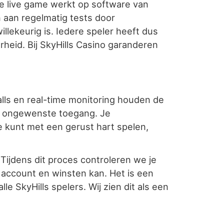
edere live game werkt op software van
an regelmatig tests door
illekeurig is. Iedere speler heeft dus
rheid. Bij SkyHills Casino garanderen
lls en real-time monitoring houden de
gen ongewenste toegang. Je
 kunt met een gerust hart spelen,
Tijdens dit proces controleren we je
e account en winsten kan. Het is een
e SkyHills spelers. Wij zien dit als een