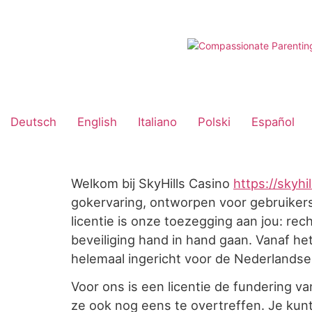
Skip
to
content
Deutsch
English
Italiano
Polski
Español
Welkom bij SkyHills Casino
https://skyhi
gokervaring, ontworpen voor gebruikers i
licentie is onze toezegging aan jou: re
beveiliging hand in hand gaan. Vanaf he
helemaal ingericht voor de Nederlandse 
Voor ons is een licentie de fundering va
ze ook nog eens te overtreffen. Je kunt