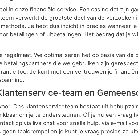
eel in onze financiële service. Een casino dat zijn g
ysteem verwerkt de grootste deel van de verzoeke
lmethode. Je hebt dus inzicht in precies wanneer je
 betalingen of uitbetalingen. Het bedrag dat je wint
e regelmaat. We optimaliseren het op basis van de
le betalingspartners die we gebruiken zijn gerespec
arantie toe. Je kunt met een vertrouwen je financiën
spanning.
Klantenservice-team en Gemeens
een voor. Ons klantenserviceteam bestaat uit behulp
ikbaar om je te ondersteunen. Of je nu een vraag h
tact op via live chat voor snelle hulp, via e-mail vo
geen taaldrempel en je kunt je vraag precies zo uiten