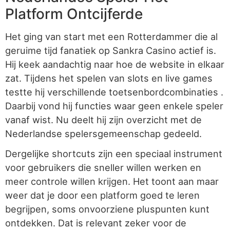
Platform Ontcijferde
Het ging van start met een Rotterdammer die al
geruime tijd fanatiek op Sankra Casino actief is.
Hij keek aandachtig naar hoe de website in elkaar
zat. Tijdens het spelen van slots en live games
testte hij verschillende toetsenbordcombinaties .
Daarbij vond hij functies waar geen enkele speler
vanaf wist. Nu deelt hij zijn overzicht met de
Nederlandse spelersgemeenschap gedeeld.
Dergelijke shortcuts zijn een speciaal instrument
voor gebruikers die sneller willen werken en
meer controle willen krijgen. Het toont aan maar
weer dat je door een platform goed te leren
begrijpen, soms onvoorziene pluspunten kunt
ontdekken. Dat is relevant zeker voor de