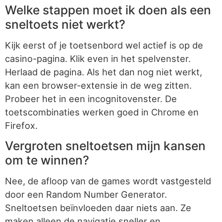
Welke stappen moet ik doen als een
sneltoets niet werkt?
Kijk eerst of je toetsenbord wel actief is op de
casino-pagina. Klik even in het spelvenster.
Herlaad de pagina. Als het dan nog niet werkt,
kan een browser-extensie in de weg zitten.
Probeer het in een incognitovenster. De
toetscombinaties werken goed in Chrome en
Firefox.
Vergroten sneltoetsen mijn kansen
om te winnen?
Nee, de afloop van de games wordt vastgesteld
door een Random Number Generator.
Sneltoetsen beïnvloeden daar niets aan. Ze
maken alleen de navigatie sneller en