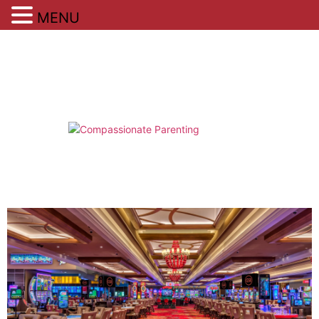
MENU
Skip
to
content