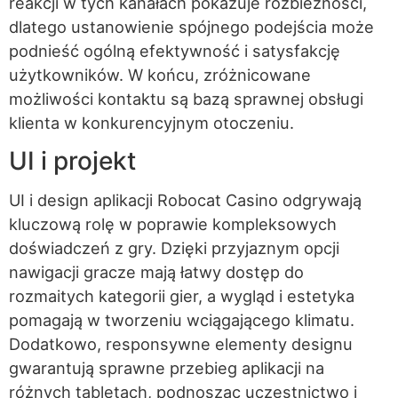
reakcji w tych kanałach pokazuje rozbieżności,
dlatego ustanowienie spójnego podejścia może
podnieść ogólną efektywność i satysfakcję
użytkowników. W końcu, zróżnicowane
możliwości kontaktu są bazą sprawnej obsługi
klienta w konkurencyjnym otoczeniu.
UI i projekt
UI i design aplikacji Robocat Casino odgrywają
kluczową rolę w poprawie kompleksowych
doświadczeń z gry. Dzięki przyjaznym opcji
nawigacji gracze mają łatwy dostęp do
rozmaitych kategorii gier, a wygląd i estetyka
pomagają w tworzeniu wciągającego klimatu.
Dodatkowo, responsywne elementy designu
gwarantują sprawne przebieg aplikacji na
różnych tabletach, podnosząc uczestnictwo i