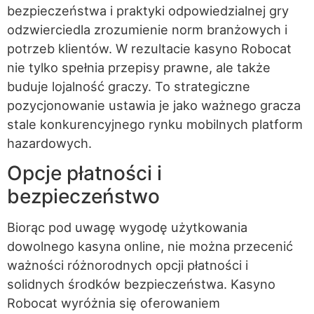
bezpieczeństwa i praktyki odpowiedzialnej gry
odzwierciedla zrozumienie norm branżowych i
potrzeb klientów. W rezultacie kasyno Robocat
nie tylko spełnia przepisy prawne, ale także
buduje lojalność graczy. To strategiczne
pozycjonowanie ustawia je jako ważnego gracza
stale konkurencyjnego rynku mobilnych platform
hazardowych.
Opcje płatności i
bezpieczeństwo
Biorąc pod uwagę wygodę użytkowania
dowolnego kasyna online, nie można przecenić
ważności różnorodnych opcji płatności i
solidnych środków bezpieczeństwa. Kasyno
Robocat wyróżnia się oferowaniem