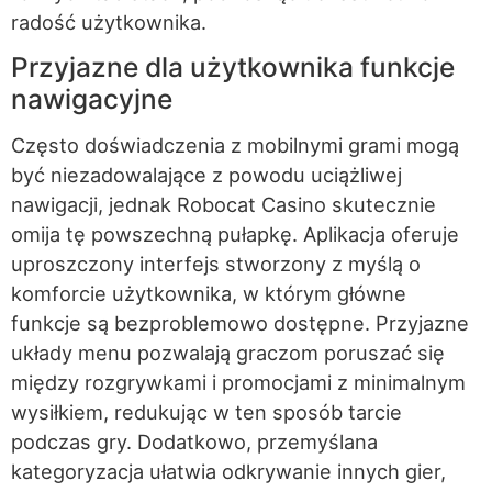
radość użytkownika.
Przyjazne dla użytkownika funkcje
nawigacyjne
Często doświadczenia z mobilnymi grami mogą
być niezadowalające z powodu uciążliwej
nawigacji, jednak Robocat Casino skutecznie
omija tę powszechną pułapkę. Aplikacja oferuje
uproszczony interfejs stworzony z myślą o
komforcie użytkownika, w którym główne
funkcje są bezproblemowo dostępne. Przyjazne
układy menu pozwalają graczom poruszać się
między rozgrywkami i promocjami z minimalnym
wysiłkiem, redukując w ten sposób tarcie
podczas gry. Dodatkowo, przemyślana
kategoryzacja ułatwia odkrywanie innych gier,