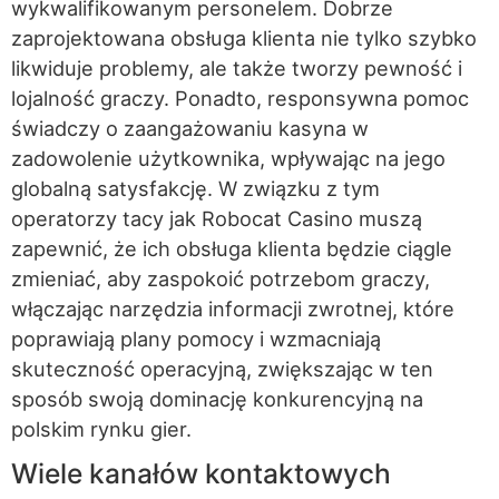
wykwalifikowanym personelem. Dobrze
zaprojektowana obsługa klienta nie tylko szybko
likwiduje problemy, ale także tworzy pewność i
lojalność graczy. Ponadto, responsywna pomoc
świadczy o zaangażowaniu kasyna w
zadowolenie użytkownika, wpływając na jego
globalną satysfakcję. W związku z tym
operatorzy tacy jak Robocat Casino muszą
zapewnić, że ich obsługa klienta będzie ciągle
zmieniać, aby zaspokoić potrzebom graczy,
włączając narzędzia informacji zwrotnej, które
poprawiają plany pomocy i wzmacniają
skuteczność operacyjną, zwiększając w ten
sposób swoją dominację konkurencyjną na
polskim rynku gier.
Wiele kanałów kontaktowych