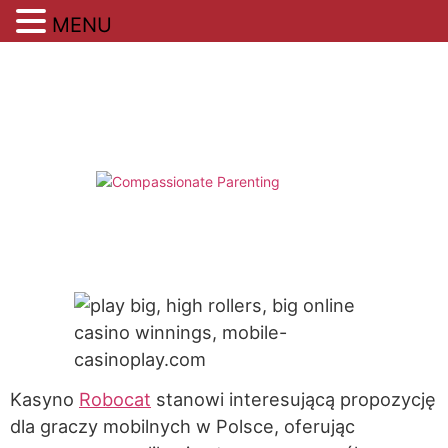
MENU
Skip
to
content
Kasyno
Robocat
stanowi interesującą propozycję
dla graczy mobilnych w Polsce, oferując