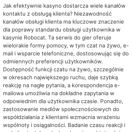
Jak efektywnie kasyno dostarcza wiele kanałów
kontaktu z obsługą klienta? Niezawodność
kanałów obsługi klienta ma kluczowe znaczenie
dla poprawy standardu obsługi użytkownika w
kasynie Robocat. Ta serwis do gier oferuje
wielorakie formy pomocy, w tym czat na żywo, e-
mail i wsparcie telefoniczne, dostosowując się do
odmiennych preferencji użytkowników.
Dostępność funkcji czatu na żywo, szczególnie
w okresach największego ruchu, daje szybką
reakcję na nagłe pytania, a korespondencja e-
mailowa umożliwia na dokładne zapytania w
odpowiednim dla użytkownika czasie. Ponadto,
zastosowanie mediów społecznościowych do
współdziałania z klientami wzmacnia wrażeniu
wspólnoty i osiągalności. Badanie czasu reakcji i