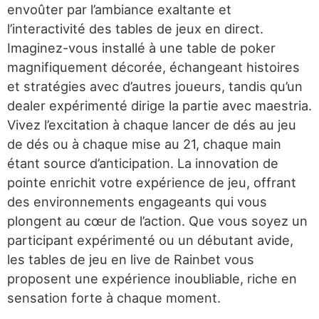
envoûter par l’ambiance exaltante et
l’interactivité des tables de jeux en direct.
Imaginez-vous installé à une table de poker
magnifiquement décorée, échangeant histoires
et stratégies avec d’autres joueurs, tandis qu’un
dealer expérimenté dirige la partie avec maestria.
Vivez l’excitation à chaque lancer de dés au jeu
de dés ou à chaque mise au 21, chaque main
étant source d’anticipation. La innovation de
pointe enrichit votre expérience de jeu, offrant
des environnements engageants qui vous
plongent au cœur de l’action. Que vous soyez un
participant expérimenté ou un débutant avide,
les tables de jeu en live de Rainbet vous
proposent une expérience inoubliable, riche en
sensation forte à chaque moment.