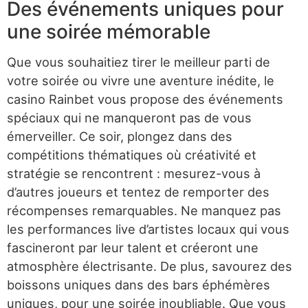
Des événements uniques pour
une soirée mémorable
Que vous souhaitiez tirer le meilleur parti de
votre soirée ou vivre une aventure inédite, le
casino Rainbet vous propose des événements
spéciaux qui ne manqueront pas de vous
émerveiller. Ce soir, plongez dans des
compétitions thématiques où créativité et
stratégie se rencontrent : mesurez-vous à
d’autres joueurs et tentez de remporter des
récompenses remarquables. Ne manquez pas
les performances live d’artistes locaux qui vous
fascineront par leur talent et créeront une
atmosphère électrisante. De plus, savourez des
boissons uniques dans des bars éphémères
uniques, pour une soirée inoubliable. Que vous