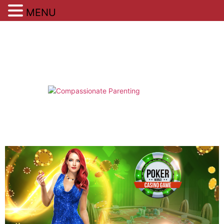
MENU
Skip
to
content