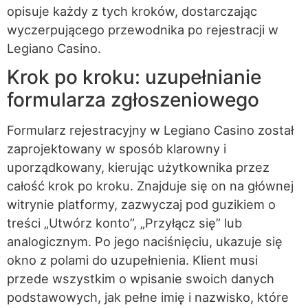
opisuje każdy z tych kroków, dostarczając
wyczerpującego przewodnika po rejestracji w
Legiano Casino.
Krok po kroku: uzupełnianie
formularza zgłoszeniowego
Formularz rejestracyjny w Legiano Casino został
zaprojektowany w sposób klarowny i
uporządkowany, kierując użytkownika przez
całość krok po kroku. Znajduje się on na głównej
witrynie platformy, zazwyczaj pod guzikiem o
treści „Utwórz konto”, „Przyłącz się” lub
analogicznym. Po jego naciśnięciu, ukazuje się
okno z polami do uzupełnienia. Klient musi
przede wszystkim o wpisanie swoich danych
podstawowych, jak pełne imię i nazwisko, które