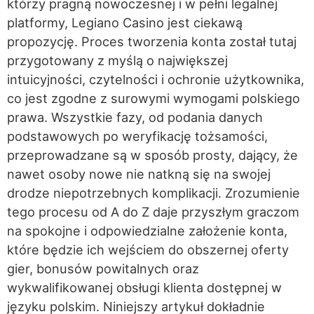
którzy pragną nowoczesnej i w pełni legalnej
platformy, Legiano Casino jest ciekawą
propozycję. Proces tworzenia konta został tutaj
przygotowany z myślą o największej
intuicyjności, czytelności i ochronie użytkownika,
co jest zgodne z surowymi wymogami polskiego
prawa. Wszystkie fazy, od podania danych
podstawowych po weryfikację tożsamości,
przeprowadzane są w sposób prosty, dający, że
nawet osoby nowe nie natkną się na swojej
drodze niepotrzebnych komplikacji. Zrozumienie
tego procesu od A do Z daje przyszłym graczom
na spokojne i odpowiedzialne założenie konta,
które będzie ich wejściem do obszernej oferty
gier, bonusów powitalnych oraz
wykwalifikowanej obsługi klienta dostępnej w
języku polskim. Niniejszy artykuł dokładnie