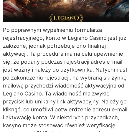
Po poprawnym wypełnieniu formularza
rejestracyjnego, konto w Legiano Casino jest już
założone, jednak potrzebuje ono finalnej
aktywacji. Ta procedura ma na celu upewnienie
się, że podany podczas rejestracji adres e-mail
jest ważny i należy do użytkownika. Natychmiast
po zakończeniu rejestracji, na wybraną skrzynkę
mailową przychodzi wiadomość aktywacyjna od
Legiano Casino. Ta wiadomość ma zwykle
przycisk lub unikalny link aktywacyjny. Należy go
kliknąć, co umożliwi potwierdzenie adresu e-mail
i aktywację konta. W niektórych przypadkach,
kasyno może stosować również weryfikację