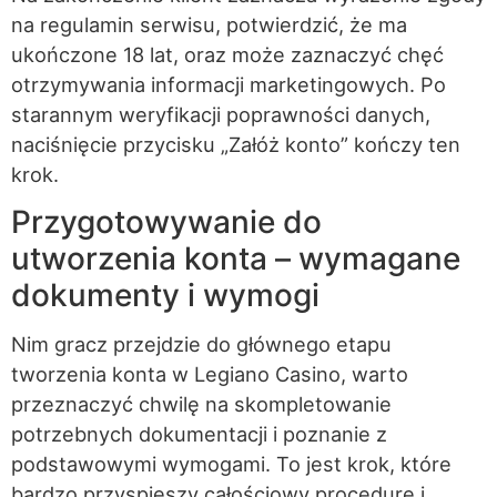
na regulamin serwisu, potwierdzić, że ma
ukończone 18 lat, oraz może zaznaczyć chęć
otrzymywania informacji marketingowych. Po
starannym weryfikacji poprawności danych,
naciśnięcie przycisku „Załóż konto” kończy ten
krok.
Przygotowywanie do
utworzenia konta – wymagane
dokumenty i wymogi
Nim gracz przejdzie do głównego etapu
tworzenia konta w Legiano Casino, warto
przeznaczyć chwilę na skompletowanie
potrzebnych dokumentacji i poznanie z
podstawowymi wymogami. To jest krok, które
bardzo przyspieszy całościowy procedurę i