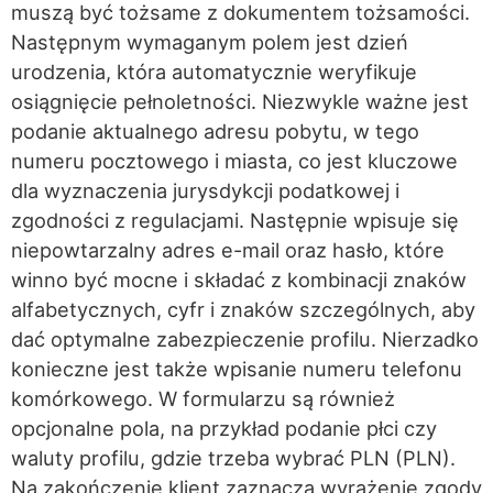
muszą być tożsame z dokumentem tożsamości.
Następnym wymaganym polem jest dzień
urodzenia, która automatycznie weryfikuje
osiągnięcie pełnoletności. Niezwykle ważne jest
podanie aktualnego adresu pobytu, w tego
numeru pocztowego i miasta, co jest kluczowe
dla wyznaczenia jurysdykcji podatkowej i
zgodności z regulacjami. Następnie wpisuje się
niepowtarzalny adres e-mail oraz hasło, które
winno być mocne i składać z kombinacji znaków
alfabetycznych, cyfr i znaków szczególnych, aby
dać optymalne zabezpieczenie profilu. Nierzadko
konieczne jest także wpisanie numeru telefonu
komórkowego. W formularzu są również
opcjonalne pola, na przykład podanie płci czy
waluty profilu, gdzie trzeba wybrać PLN (PLN).
Na zakończenie klient zaznacza wyrażenie zgody