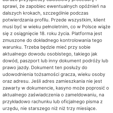
sprawi, że zapobiec ewentualnych opóźnień na
dalszych krokach, szczególnie podczas
potwierdzania profilu. Przede wszystkim, klient
musi być w wieku pełnoletnim, co w Polsce wiąże
się z osiągnięcie 18. roku życia. Platforma jest
zmuszone do dokładnego kontrolowania tego
warunku. Trzeba będzie mieć przy sobie
aktualnego dowodu osobistego, takiego jak
dowód, paszport lub inny dokument podróży lub
prawo jazdy. Dokument ten posłuży do
udowodnienia tożsamości gracza, wieku osoby
oraz adresu. Jeśli adres zamieszkania nie jest
zawarty w dokumencie, kasyno może poprosić o
aktualnego zaświadczenia o zameldowaniu, na
przykładowo rachunku lub oficjalnego pisma z
urzędu, nie starszego niż niż trzy miesiące.