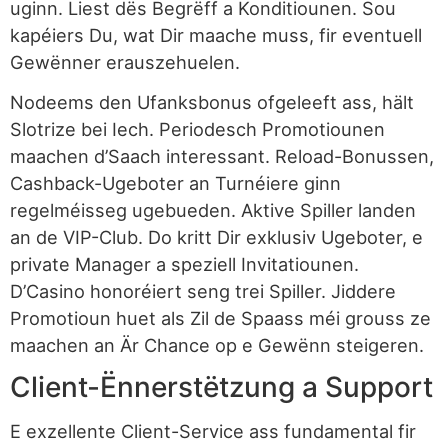
uginn. Liest dës Begrëff a Konditiounen. Sou
kapéiers Du, wat Dir maache muss, fir eventuell
Gewënner erauszehuelen.
Nodeems den Ufanksbonus ofgeleeft ass, hält
Slotrize bei Iech. Periodesch Promotiounen
maachen d’Saach interessant. Reload-Bonussen,
Cashback-Ugeboter an Turnéiere ginn
regelméisseg ugebueden. Aktive Spiller landen
an de VIP-Club. Do kritt Dir exklusiv Ugeboter, e
private Manager a speziell Invitatiounen.
D’Casino honoréiert seng trei Spiller. Jiddere
Promotioun huet als Zil de Spaass méi grouss ze
maachen an Är Chance op e Gewënn steigeren.
Client-Ënnerstëtzung a Support
E exzellente Client-Service ass fundamental fir