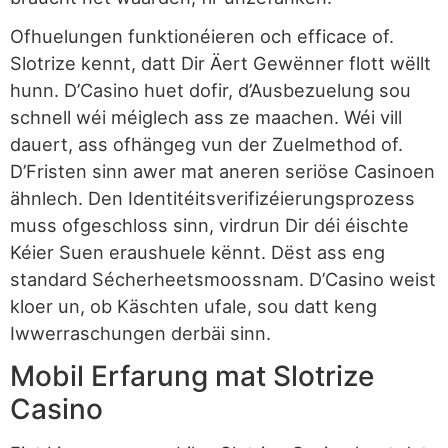
Ofhuelungen funktionéieren och efficace of.
Slotrize kennt, datt Dir Äert Gewënner flott wëllt
hunn. D’Casino huet dofir, d’Ausbezuelung sou
schnell wéi méiglech ass ze maachen. Wéi vill
dauert, ass ofhängeg vun der Zuelmethod of.
D’Fristen sinn awer mat aneren seriöse Casinoen
ähnlech. Den Identitéitsverifizéierungsprozess
muss ofgeschloss sinn, virdrun Dir déi éischte
Kéier Suen eraushuele kënnt. Dëst ass eng
standard Sécherheetsmoossnam. D’Casino weist
kloer un, ob Käschten ufale, sou datt keng
Iwwerraschungen derbäi sinn.
Mobil Erfarung mat Slotrize
Casino