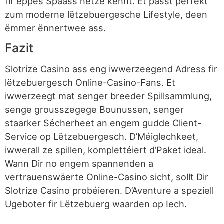
fir eppes Spaass nëtze kënnt. Et passt perfekt
zum moderne lëtzebuergesche Lifestyle, deen
ëmmer ënnertwee ass.
Fazit
Slotrize Casino ass eng iwwerzeegend Adress fir
lëtzebuergesch Online-Casino-Fans. Et
iwwerzeegt mat senger breeder Spillsammlung,
senge grousszegege Bounussen, senger
staarker Sécherheet an engem gudde Client-
Service op Lëtzebuergesch. D’Méiglechkeet,
iwwerall ze spillen, komplettéiert d’Paket ideal.
Wann Dir no engem spannenden a
vertrauenswäerte Online-Casino sicht, sollt Dir
Slotrize Casino probéieren. D’Aventure a speziell
Ugeboter fir Lëtzebuerg waarden op Iech.