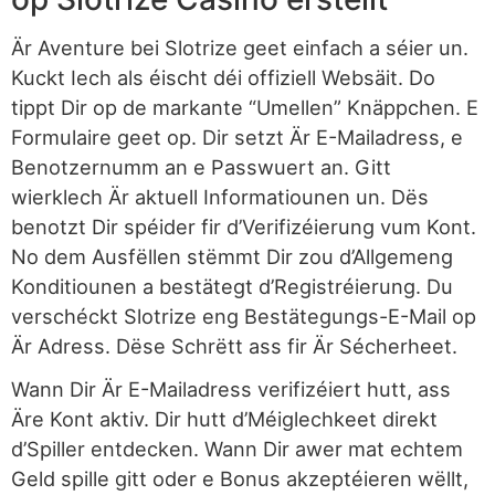
Är Aventure bei Slotrize geet einfach a séier un.
Kuckt Iech als éischt déi offiziell Websäit. Do
tippt Dir op de markante “Umellen” Knäppchen. E
Formulaire geet op. Dir setzt Är E-Mailadress, e
Benotzernumm an e Passwuert an. Gitt
wierklech Är aktuell Informatiounen un. Dës
benotzt Dir spéider fir d’Verifizéierung vum Kont.
No dem Ausfëllen stëmmt Dir zou d’Allgemeng
Konditiounen a bestätegt d’Registréierung. Du
verschéckt Slotrize eng Bestätegungs-E-Mail op
Är Adress. Dëse Schrëtt ass fir Är Sécherheet.
Wann Dir Är E-Mailadress verifizéiert hutt, ass
Äre Kont aktiv. Dir hutt d’Méiglechkeet direkt
d’Spiller entdecken. Wann Dir awer mat echtem
Geld spille gitt oder e Bonus akzeptéieren wëllt,