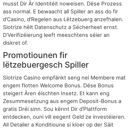
musst Dir Är Identitéit noweisen. Dëse Prozess
ass normal. E bewaacht all Spiller an ass do fir
d’Casino, d’Regelen aus Lëtzebuerg anzefhalen.
Slotrize hëlt Datenschutz a Sécherheet ernst.
D’Verifizéierung leeft meeschtens séier an
diskret of.
Promotiounen fir
lëtzebuergesch Spiller
Slotrize Casino empfänkt seng nei Membere mat
engem flotten Welcome Bonus. Dëse Bonus
steigert Ären éischten Insetz. Et kann eng
Zesummesetzung aus engem Deposit-Bonus a
gratis Dréi sinn. Sou kënnt Dir d’Plattform
entdecken, ouni vill eegent Geld ze investéieren.
All Detailer a Konditioune si kloer op der Säit