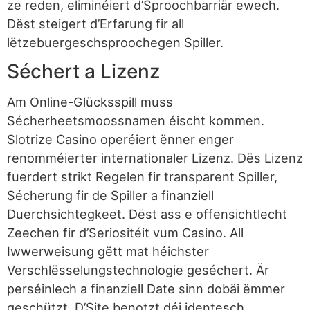
ze reden, eliminéiert d’Sproochbarriär ewech.
Dëst steigert d’Erfarung fir all
lëtzebuergeschsproochegen Spiller.
Séchert a Lizenz
Am Online-Glücksspill muss
Sécherheetsmoossnamen éischt kommen.
Slotrize Casino operéiert ënner enger
renomméierter internationaler Lizenz. Dës Lizenz
fuerdert strikt Regelen fir transparent Spiller,
Sécherung fir de Spiller a finanziell
Duerchsichtegkeet. Dëst ass e offensichtlecht
Zeechen fir d’Seriositéit vum Casino. All
Iwwerweisung gëtt mat héichster
Verschlësselungstechnologie geséchert. Är
perséinlech a finanziell Date sinn dobäi ëmmer
geschützt. D’Site benotzt déi identesch