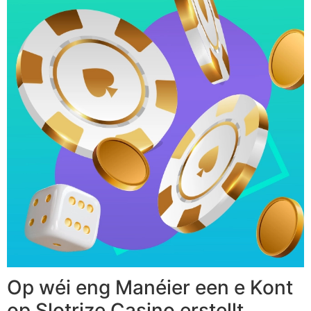
Op wéi eng Manéier een e Kont
op Slotrize Casino erstellt