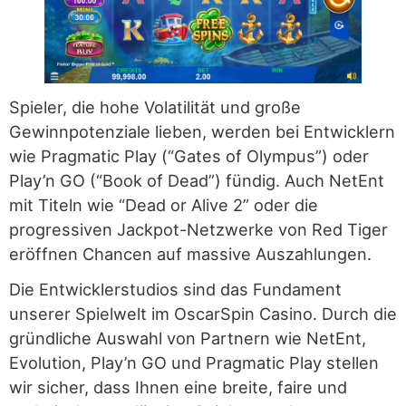
Spieler, die hohe Volatilität und große
Gewinnpotenziale lieben, werden bei Entwicklern
wie Pragmatic Play (“Gates of Olympus”) oder
Play’n GO (“Book of Dead”) fündig. Auch NetEnt
mit Titeln wie “Dead or Alive 2” oder die
progressiven Jackpot-Netzwerke von Red Tiger
eröffnen Chancen auf massive Auszahlungen.
Die Entwicklerstudios sind das Fundament
unserer Spielwelt im OscarSpin Casino. Durch die
gründliche Auswahl von Partnern wie NetEnt,
Evolution, Play’n GO und Pragmatic Play stellen
wir sicher, dass Ihnen eine breite, faire und