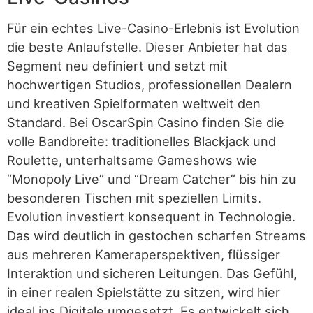
Für ein echtes Live-Casino-Erlebnis ist Evolution
die beste Anlaufstelle. Dieser Anbieter hat das
Segment neu definiert und setzt mit
hochwertigen Studios, professionellen Dealern
und kreativen Spielformaten weltweit den
Standard. Bei OscarSpin Casino finden Sie die
volle Bandbreite: traditionelles Blackjack und
Roulette, unterhaltsame Gameshows wie
“Monopoly Live” und “Dream Catcher” bis hin zu
besonderen Tischen mit speziellen Limits.
Evolution investiert konsequent in Technologie.
Das wird deutlich in gestochen scharfen Streams
aus mehreren Kameraperspektiven, flüssiger
Interaktion und sicheren Leitungen. Das Gefühl,
in einer realen Spielstätte zu sitzen, wird hier
ideal ins Digitale umgesetzt. Es entwickelt sich