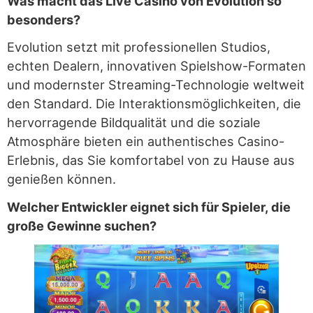
Was macht das Live Casino von Evolution so
besonders?
Evolution setzt mit professionellen Studios,
echten Dealern, innovativen Spielshow-Formaten
und modernster Streaming-Technologie weltweit
den Standard. Die Interaktionsmöglichkeiten, die
hervorragende Bildqualität und die soziale
Atmosphäre bieten ein authentisches Casino-
Erlebnis, das Sie komfortabel von zu Hause aus
genießen können.
Welcher Entwickler eignet sich für Spieler, die
große Gewinne suchen?