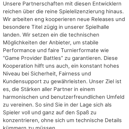
Unsere Partnerschaften mit diesen Entwicklern
reichen über die reine Spielelizenzierung hinaus.
Wir arbeiten eng kooperieren neue Releases und
besondere Titel zügig in unserer Spielhalle
landen. Wir setzen ein die technischen
Möglichkeiten der Anbieter, um stabile
Performance und faire Turnierformate wie
“Game Provider Battles” zu garantieren. Diese
Kooperation hilft uns auch, ein konstant hohes
Niveau bei Sicherheit, Fairness und
Kundensupport zu gewährleisten. Unser Ziel ist
es, die Stärken aller Partner in einem
harmonischen und benutzerfreundlichen Umfeld
zu vereinen. So sind Sie in der Lage sich als
Spieler voll und ganz auf den Spaß zu
konzentrieren, ohne sich um technische Details
kümmern zu müssen.