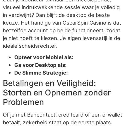
visueel indrukwekkende sessie waar je volledig
in verdwijnt? Dan blijft de desktop de beste
keuze. Het handige van OscarSpin Casino is dat
hetzelfde account op beide functioneert, zodat
je niet hoeft te kiezen. Je eigen levensstijl is de
ideale scheidsrechter.
Opteer voor Mobiel als:
Ga voor Desktop als:
De Slimme Strategie:
Betalingen en Veiligheid:
Storten en Opnemen zonder
Problemen
Of je met Bancontact, creditcard of een e-wallet
betaalt, zekerheid staat op de eerste plaats.