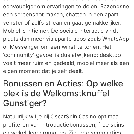
eenvoudiger om ervaringen te delen. Razendsnel
een screenshot maken, chatten in een apart
venster of zelfs streamen gaat gemakkelijker.
Mobiel is intiemer. De sociale interactie vindt
plaats dan meer via aparte apps zoals WhatsApp
of Messenger om een winst te tonen. Het
‘community’-gevoel is dus afwijkend: desktop
voelt meer ruim en gedeeld, mobiel meer als een
eigen moment dat je zelf deelt.
Bonussen en Acties: Op welke
plek is de Welkomstknuffel
Gunstiger?
Natuurlijk wil je bij OscarSpin Casino optimaal
profiteren van introductiebonussen, free spins
en wekelijkse promoties. Zijn er discrepanties