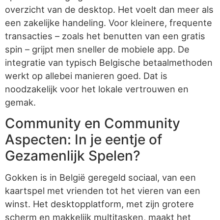
overzicht van de desktop. Het voelt dan meer als
een zakelijke handeling. Voor kleinere, frequente
transacties – zoals het benutten van een gratis
spin – grijpt men sneller de mobiele app. De
integratie van typisch Belgische betaalmethoden
werkt op allebei manieren goed. Dat is
noodzakelijk voor het lokale vertrouwen en
gemak.
Community en Community
Aspecten: In je eentje of
Gezamenlijk Spelen?
Gokken is in België geregeld sociaal, van een
kaartspel met vrienden tot het vieren van een
winst. Het desktopplatform, met zijn grotere
scherm en makkelijk multitasken, maakt het