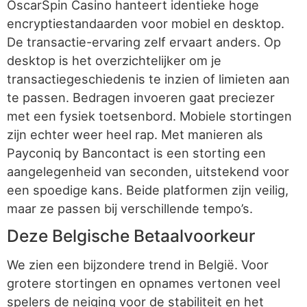
OscarSpin Casino hanteert identieke hoge
encryptiestandaarden voor mobiel en desktop.
De transactie-ervaring zelf ervaart anders. Op
desktop is het overzichtelijker om je
transactiegeschiedenis te inzien of limieten aan
te passen. Bedragen invoeren gaat preciezer
met een fysiek toetsenbord. Mobiele stortingen
zijn echter weer heel rap. Met manieren als
Payconiq by Bancontact is een storting een
aangelegenheid van seconden, uitstekend voor
een spoedige kans. Beide platformen zijn veilig,
maar ze passen bij verschillende tempo’s.
Deze Belgische Betaalvoorkeur
We zien een bijzondere trend in België. Voor
grotere stortingen en opnames vertonen veel
spelers de neiging voor de stabiliteit en het