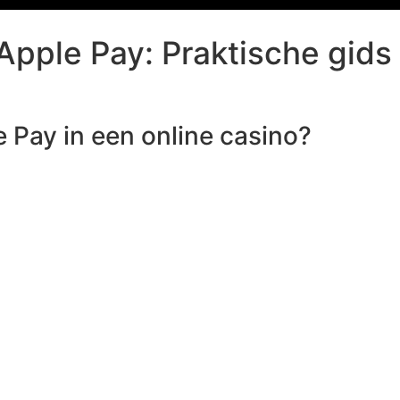
 Apple Pay: Praktische gid
 Pay in een online casino?