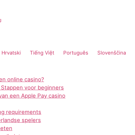
Hrvatski
Tiếng Việt
Português
Slovenščina
en online casino?
 Stappen voor beginners
n van een Apple Pay casino
g requirements
erlandse spelers
weten