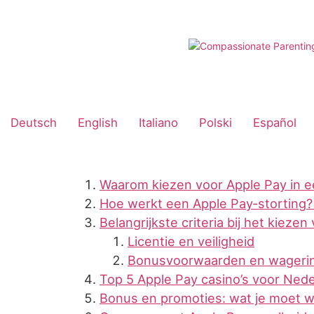
Skip
to
content
Deutsch
English
Italiano
Polski
Español
Waarom kiezen voor Apple Pay in e
Hoe werkt een Apple Pay‑storting?
Belangrijkste criteria bij het kieze
Licentie en veiligheid
Bonusvoorwaarden en wagerin
Top 5 Apple Pay casino’s voor Ned
Bonus en promoties: wat je moet 