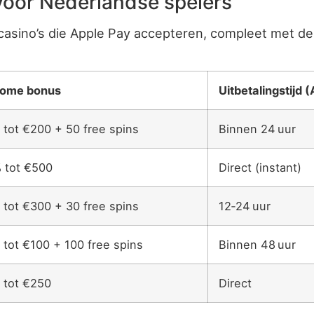
voor Nederlandse spelers
f casino’s die Apple Pay accepteren, compleet met 
ome bonus
Uitbetalingstijd 
 tot €200 + 50 free spins
Binnen 24 uur
 tot €500
Direct (instant)
 tot €300 + 30 free spins
12‑24 uur
tot €100 + 100 free spins
Binnen 48 uur
 tot €250
Direct