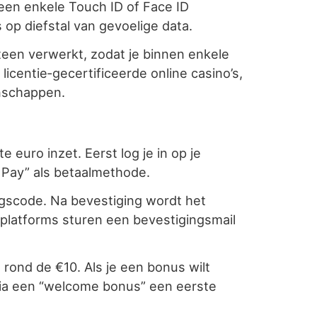
een enkele Touch ID of Face ID
 op diefstal van gevoelige data.
teen verwerkt, zodat je binnen enkele
centie‑gecertificeerde online casino’s,
enschappen.
 euro inzet. Eerst log je in op je
e Pay” als betaalmethode.
angscode. Na bevestiging wordt het
platforms sturen een bevestigingsmail
ond de €10. Als je een bonus wilt
via een “welcome bonus” een eerste