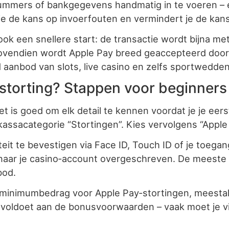
nummers of bankgegevens handmatig in te voeren – 
 je de kans op invoerfouten en vermindert je de kans
ok een snellere start: de transactie wordt bijna me
endien wordt Apple Pay breed geaccepteerd door li
 aanbod van slots, live casino en zelfs sportwedd
storting? Stappen voor beginners
 is goed om elk detail te kennen voordat je je eerste
 kassacategorie “Stortingen”. Kies vervolgens “Appl
iteit te bevestigen via Face ID, Touch ID of je toeg
naar je casino‑account overgeschreven. De meeste 
bod.
minimumbedrag voor Apple Pay‑stortingen, meestal r
ng voldoet aan de bonusvoorwaarden – vaak moet je 