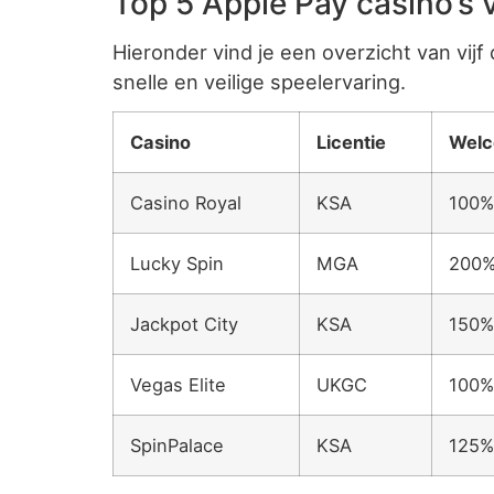
Top 5 Apple Pay casino’s 
Hieronder vind je een overzicht van vij
snelle en veilige speelervaring.
Casino
Licentie
Welc
Casino Royal
KSA
100%
Lucky Spin
MGA
200%
Jackpot City
KSA
150%
Vegas Elite
UKGC
100% 
SpinPalace
KSA
125%