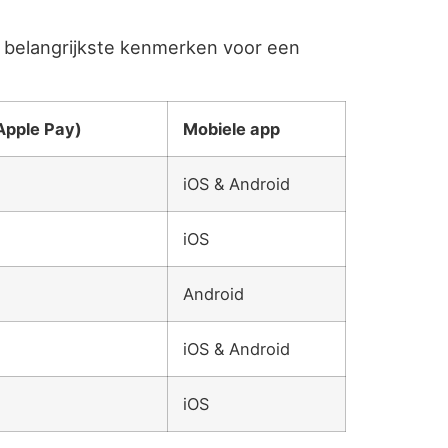
de belangrijkste kenmerken voor een
(Apple Pay)
Mobiele app
iOS & Android
iOS
Android
iOS & Android
iOS