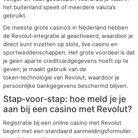
het buitenland speelt of meerdere valuta’s
gebruikt.
De meeste grote casino’s in Nederland hebben
de Revolut‑integratie al geactiveerd, waardoor je
direct kunt inzetten op slots, live casino en
sportweddenschappen. Het grote voordeel is dat
je geen aparte creditcardgegevens hoeft op te
geven; je maakt gebruik van de
token‑technologie van Revolut, waardoor je
persoonlijke bankgegevens beschermd blijven.
Stap‑voor‑stap: hoe meld je je
aan bij een casino met Revolut?
Registratie bij een online casino met Revolut
begint met een standaard aanmeldingsformulier.