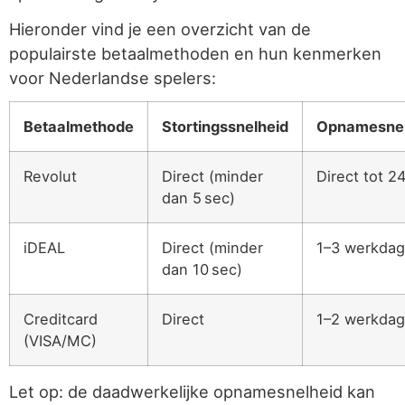
Hieronder vind je een overzicht van de
populairste betaalmethoden en hun kenmerken
voor Nederlandse spelers:
Betaalmethode
Stortingssnelheid
Opnamesnel
Revolut
Direct (minder
Direct tot 2
dan 5 sec)
iDEAL
Direct (minder
1–3 werkda
dan 10 sec)
Creditcard
Direct
1–2 werkda
(VISA/MC)
Let op: de daadwerkelijke opnamesnelheid kan