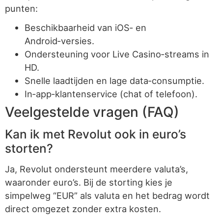
punten:
Beschikbaarheid van iOS‑ en
Android‑versies.
Ondersteuning voor Live Casino‑streams in
HD.
Snelle laadtijden en lage data‑consumptie.
In‑app‑klantenservice (chat of telefoon).
Veelgestelde vragen (FAQ)
Kan ik met Revolut ook in euro’s
storten?
Ja, Revolut ondersteunt meerdere valuta’s,
waaronder euro’s. Bij de storting kies je
simpelweg “EUR” als valuta en het bedrag wordt
direct omgezet zonder extra kosten.