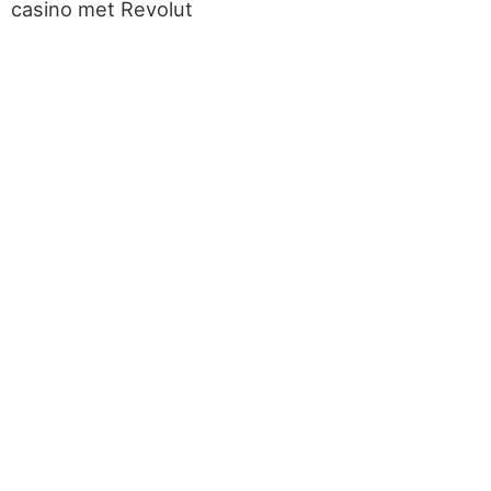
casino met Revolut