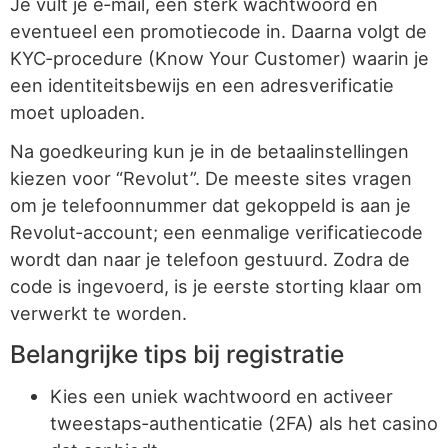
Je vult je e‑mail, een sterk wachtwoord en
eventueel een promotiecode in. Daarna volgt de
KYC‑procedure (Know Your Customer) waarin je
een identiteitsbewijs en een adresverificatie
moet uploaden.
Na goedkeuring kun je in de betaalinstellingen
kiezen voor “Revolut”. De meeste sites vragen
om je telefoonnummer dat gekoppeld is aan je
Revolut‑account; een eenmalige verificatiecode
wordt dan naar je telefoon gestuurd. Zodra de
code is ingevoerd, is je eerste storting klaar om
verwerkt te worden.
Belangrijke tips bij registratie
Kies een uniek wachtwoord en activeer
tweestaps‑authenticatie (2FA) als het casino