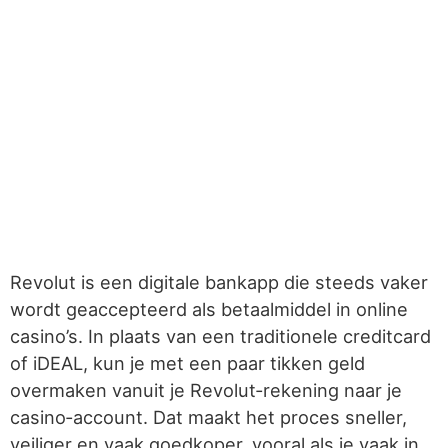
Revolut is een digitale bankapp die steeds vaker
wordt geaccepteerd als betaalmiddel in online
casino’s. In plaats van een traditionele creditcard
of iDEAL, kun je met een paar tikken geld
overmaken vanuit je Revolut‑rekening naar je
casino‑account. Dat maakt het proces sneller,
veiliger en vaak goedkoper, vooral als je vaak in