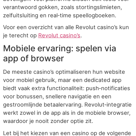
verantwoord gokken, zoals stortingslimieten,
zelfuitsluiting en real‑time speellogboeken.
Voor een overzicht van alle Revolut casino’s kun
je terecht op
Revolut casino’s
.
Mobiele ervaring: spelen via
app of browser
De meeste casino’s optimaliseren hun website
voor mobiel gebruik, maar een dedicated app
biedt vaak extra functionaliteit: push‑notificaties
voor bonussen, snellere navigatie en een
gestroomlijnde betaalervaring. Revolut‑integratie
werkt zowel in de app als in de mobiele browser,
waardoor je nooit zonder optie zit.
Let bij het kiezen van een casino op de volgende