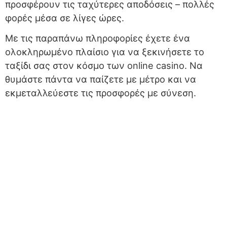
προσφέρουν τις ταχύτερες αποδόσεις – πολλές
φορές μέσα σε λίγες ώρες.
Με τις παραπάνω πληροφορίες έχετε ένα
ολοκληρωμένο πλαίσιο για να ξεκινήσετε το
ταξίδι σας στον κόσμο των online casino. Να
θυμάστε πάντα να παίζετε με μέτρο και να
εκμεταλλεύεστε τις προσφορές με σύνεση.