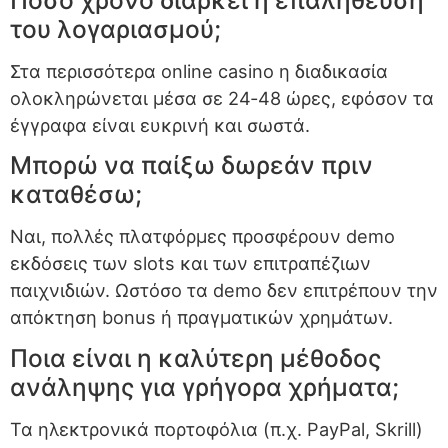
του λογαριασμού;
Στα περισσότερα online casino η διαδικασία
ολοκληρώνεται μέσα σε 24‑48 ώρες, εφόσον τα
έγγραφα είναι ευκρινή και σωστά.
Μπορώ να παίξω δωρεάν πριν
καταθέσω;
Ναι, πολλές πλατφόρμες προσφέρουν demo
εκδόσεις των slots και των επιτραπέζιων
παιχνιδιών. Ωστόσο τα demo δεν επιτρέπουν την
απόκτηση bonus ή πραγματικών χρημάτων.
Ποια είναι η καλύτερη μέθοδος
ανάληψης για γρήγορα χρήματα;
Τα ηλεκτρονικά πορτοφόλια (π.χ. PayPal, Skrill)