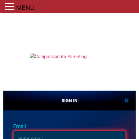
MENU
Skip
to
content