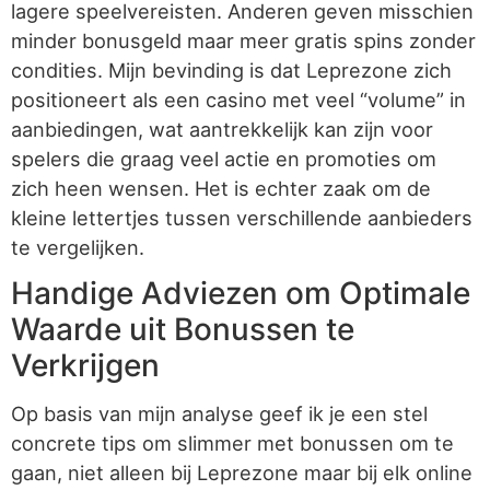
lagere speelvereisten. Anderen geven misschien
minder bonusgeld maar meer gratis spins zonder
condities. Mijn bevinding is dat Leprezone zich
positioneert als een casino met veel “volume” in
aanbiedingen, wat aantrekkelijk kan zijn voor
spelers die graag veel actie en promoties om
zich heen wensen. Het is echter zaak om de
kleine lettertjes tussen verschillende aanbieders
te vergelijken.
Handige Adviezen om Optimale
Waarde uit Bonussen te
Verkrijgen
Op basis van mijn analyse geef ik je een stel
concrete tips om slimmer met bonussen om te
gaan, niet alleen bij Leprezone maar bij elk online