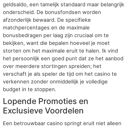
geldsaldo, een tamelijk standaard maar belangrijk
onderscheid. De bonusfondsen worden
afzonderlijk bewaard. De specifieke
matchpercentages en de maximale
bonusbedragen per laag zijn cruciaal om te
bekijken, want die bepalen hoeveel je moet
storten om het maximale eruit te halen. Ik vind
het persoonlijk een goed punt dat ze het aanbod
over meerdere stortingen spreiden; het
verschaft je als speler de tijd om het casino te
verkennen zonder onmiddellijk je volledige
budget in te stoppen.
Lopende Promoties en
Exclusieve Voordelen
Een betrouwbaar casino springt eruit niet alleen