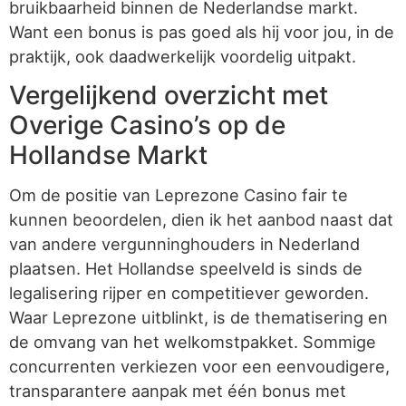
bruikbaarheid binnen de Nederlandse markt.
Want een bonus is pas goed als hij voor jou, in de
praktijk, ook daadwerkelijk voordelig uitpakt.
Vergelijkend overzicht met
Overige Casino’s op de
Hollandse Markt
Om de positie van Leprezone Casino fair te
kunnen beoordelen, dien ik het aanbod naast dat
van andere vergunninghouders in Nederland
plaatsen. Het Hollandse speelveld is sinds de
legalisering rijper en competitiever geworden.
Waar Leprezone uitblinkt, is de thematisering en
de omvang van het welkomstpakket. Sommige
concurrenten verkiezen voor een eenvoudigere,
transparantere aanpak met één bonus met