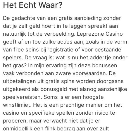
Het Echt Waar?
De gedachte van een gratis aanbieding zonder
dat je zelf geld hoeft in te leggen spreekt aan
natuurlijk tot de verbeelding. Leprezone Casino
geeft af en toe zulke acties aan, zoals in de vorm
van free spins bij registratie of voor bestaande
spelers. De vraag is: wat is nu het addertje onder
het gras? In mijn ervaring zijn deze bonussen
vaak verbonden aan zware voorwaarden. De
uitbetalingen uit gratis spins worden doorgaans
uitgekeerd als bonusgeld met alsnog aanzienlijke
speelvereisten. Soms is er een hoogste
winstlimiet. Het is een prachtige manier om het
casino en specifieke spellen zonder risico te
proberen, maar verwacht niet dat je er
onmiddellijk een flink bedrag aan over zult