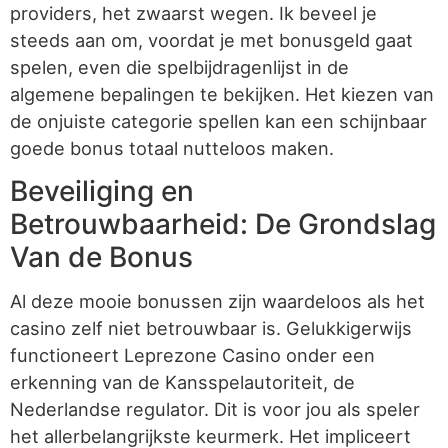
providers, het zwaarst wegen. Ik beveel je
steeds aan om, voordat je met bonusgeld gaat
spelen, even die spelbijdragenlijst in de
algemene bepalingen te bekijken. Het kiezen van
de onjuiste categorie spellen kan een schijnbaar
goede bonus totaal nutteloos maken.
Beveiliging en
Betrouwbaarheid: De Grondslag
Van de Bonus
Al deze mooie bonussen zijn waardeloos als het
casino zelf niet betrouwbaar is. Gelukkigerwijs
functioneert Leprezone Casino onder een
erkenning van de Kansspelautoriteit, de
Nederlandse regulator. Dit is voor jou als speler
het allerbelangrijkste keurmerk. Het impliceert