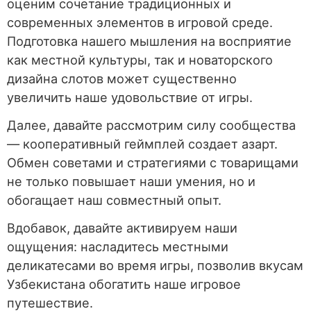
оценим сочетание традиционных и
современных элементов в игровой среде.
Подготовка нашего мышления на восприятие
как местной культуры, так и новаторского
дизайна слотов может существенно
увеличить наше удовольствие от игры.
Далее, давайте рассмотрим силу сообщества
— кооперативный геймплей создает азарт.
Обмен советами и стратегиями с товарищами
не только повышает наши умения, но и
обогащает наш совместный опыт.
Вдобавок, давайте активируем наши
ощущения: насладитесь местными
деликатесами во время игры, позволив вкусам
Узбекистана обогатить наше игровое
путешествие.