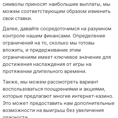
символы приносят наибольшие выплаты, мы
можем соответствующим образом изменить
свои ставки.
Далее, давайте сосредоточимся на разумном
контроле нашим финансами. Определение
ограничений на то, сколько мы готовы
вложить, и придерживание этим
ограничениям имеет ключевое значение для
достижения наслаждения от игры на
протяжении длительного времени.
Также, мы можем рассмотреть вариант
воспользоваться поощрениями и акциями,
которые предлагают многие интернет-казино.
Это может предоставить нам дополнительные
возможности на выигрыш без увеличения
опасности.