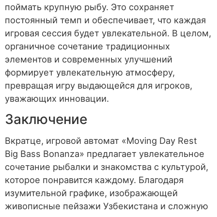
поймать крупную рыбу. Это сохраняет
постоянный темп и обеспечивает, что каждая
игровая сессия будет увлекательной. В целом,
органичное сочетание традиционных
элементов и современных улучшений
формирует увлекательную атмосферу,
превращая игру выдающейся для игроков,
уважающих инновации.
Заключение
Вкратце, игровой автомат «Moving Day Rest
Big Bass Bonanza» предлагает увлекательное
сочетание рыбалки и знакомства с культурой,
которое понравится каждому. Благодаря
изумительной графике, изображающей
живописные пейзажи Узбекистана и сложную