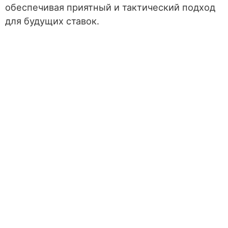
обеспечивая приятный и тактический подход
для будущих ставок.