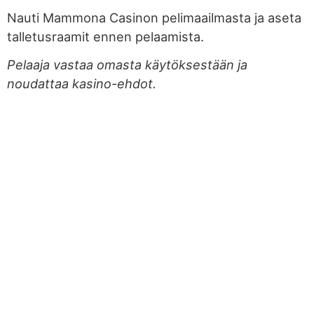
Nauti Mammona Casinon pelimaailmasta ja aseta
talletusraamit ennen pelaamista.
Pelaaja vastaa omasta käytöksestään ja
noudattaa kasino-ehdot.