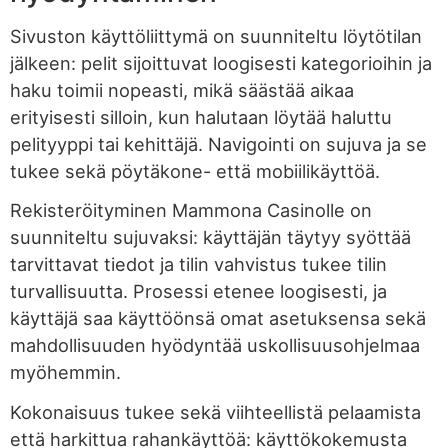
Sivuston käyttöliittymä on suunniteltu löytötilan
jälkeen: pelit sijoittuvat loogisesti kategorioihin ja
haku toimii nopeasti, mikä säästää aikaa
erityisesti silloin, kun halutaan löytää haluttu
pelityyppi tai kehittäjä. Navigointi on sujuva ja se
tukee sekä pöytäkone- että mobiilikäyttöä.
Rekisteröityminen Mammona Casinolle on
suunniteltu sujuvaksi: käyttäjän täytyy syöttää
tarvittavat tiedot ja tilin vahvistus tukee tilin
turvallisuutta. Prosessi etenee loogisesti, ja
käyttäjä saa käyttöönsä omat asetuksensa sekä
mahdollisuuden hyödyntää uskollisuusohjelmaa
myöhemmin.
Kokonaisuus tukee sekä viihteellistä pelaamista
että harkittua rahankäyttöä: käyttökokemusta