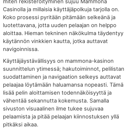
miten rekisteröityminen sujuu Mammona
Casinolla ja millaisia käyttäjäpolkuja tarjolla on.
Koko prosessi pyritään pitämään selkeänä ja
luotettavana, jotta uuden pelaajan on helppo
aloittaa. Hieman tekninen näkökulma täydentyy
käytännön vinkkien kautta, jotka auttavat
navigoinnissa.
Käyttäjäystävällisyys on mammona-kasinon
suunnittelun ytimessä; hakutoiminnot, pelilistan
suodattaminen ja navigaation selkeys auttavat
pelaajaa löytämään haluamansa nopeasti. Tämä
lisää pelin aloittamisen todennäköisyyttä ja
vähentää sekannutta kokemusta. Samalla
sivuston visuaalinen ilme tukee sujuvaa
pelaamista ja pitää pelaajan kiinnostuksen yllä
pitkäksi aikaa.