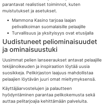
parantavat realistiset toiminnot, kuten
muistutukset ja asetukset.
Mammona Kasino tarjoaa laajan
pelivalikoiman suomalaisille pelaajille
Turvallisuus ja yksityisyys ovat etusijalla
Uudistuneet peliominaisuudet
ja ominaisuustuki
Uusimmat pelien lanseeraukset antavat pelaajille
tekijänoikeuden ja inspiraation löytää uusia
suosikkeja. Pelikirjaston laajuus mahdollistaa
pelaajien löytävän juuri omat mieltymyksensä.
Käyttäjäarvostelujen ja palautteen
hyödyntäminen parantaa pelikokemusta sekä
auttaa pelitarjoajia kehittämään palveluita.