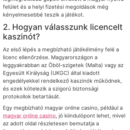
felület és a helyi fizetési megoldások még
kényelmesebbé teszik a játékot.
2. Hogyan válasszunk licencelt
kaszinót?
Az első lépés a megbízható játékélmény felé a
licenc ellenőrzése. Magyarországon a
leggyakrabban az Öböl-szigetek (Malta) vagy az
Egyesült Királyság (UKGC) által kiadott
engedélyekkel rendelkező kaszinók működnek,
és ezek kötelezik a szigorú biztonsági
protokollok betartását.
Egy megbízható magyar online casino, például a
magyar online casino
, jó kiindulópont lehet, mivel
az adott oldal részletesen bemutatja a