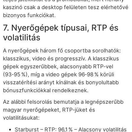
kaszinó csak a desktop felületen tesz elérhetővé
bizonyos funkciókat.
7. Nyerőgépek típusai, RTP és
volatilitás
A nyerőgépek három fő csoportba sorolhatók:
klasszikus, video és progresszív. A klasszikus
gépek egyszerűbbek, alacsonyabb RTP‑vel
(93‑95 %), míg a video gépek 96‑98 % körüli
visszatérítési arányt kínálnak és bonyolultabb
bónuszfunkciókkal rendelkeznek.
Az alábbi felsorolás bemutatja a legnépszerűbb
magyar nyerőgépeket, RTP‑jüket és
volatilitásukat:
Starburst – RTP: 96,1 % – Alacsony volatilitás