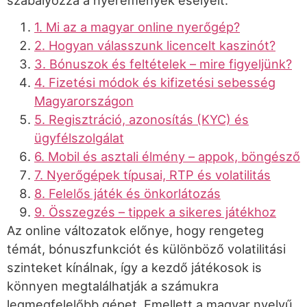
1. Mi az a magyar online nyerőgép?
2. Hogyan válasszunk licencelt kaszinót?
3. Bónuszok és feltételek – mire figyeljünk?
4. Fizetési módok és kifizetési sebesség
Magyarországon
5. Regisztráció, azonosítás (KYC) és
ügyfélszolgálat
6. Mobil és asztali élmény – appok, böngésző
7. Nyerőgépek típusai, RTP és volatilitás
8. Felelős játék és önkorlátozás
9. Összegzés – tippek a sikeres játékhoz
Az online változatok előnye, hogy rengeteg
témát, bónuszfunkciót és különböző volatilitási
szinteket kínálnak, így a kezdő játékosok is
könnyen megtalálhatják a számukra
legmegfelelőbb gépet. Emellett a magyar nyelvű