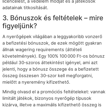
licencelést, a védelem módját és a játékosok
adatainak titkosítását.
3. Bónuszok és feltételek – mire
figyeljünk?
A nyerőgépek világában a leggyakoribb vonzerő
a befizetési bónuszok, de ezek mögött gyakran
állnak wagering requirements (áttételi
követelmények). Egy 100% 100 000 Ft-os bónusz
például 30‑szoros áttekintést igényel, ami azt
jelenti, hogy a bónusz összege és a befizetett
összeg összesen 30‑szor kell megforgatni,
mielőtt a nyeremény kifizethető.
Mindig olvasd el a promóciós feltételeket: vannak
limitált játékok, bizonyos nyerőgép típusok
kizárva, illetve a maximális kifizethető összeg is