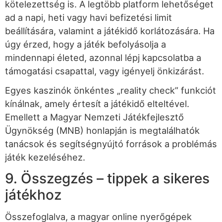
kötelezettség is. A legtöbb platform lehetőséget
ad a napi, heti vagy havi befizetési limit
beállítására, valamint a játékidő korlátozására. Ha
úgy érzed, hogy a játék befolyásolja a
mindennapi életed, azonnal lépj kapcsolatba a
támogatási csapattal, vagy igényelj önkizárást.
Egyes kaszinók önkéntes „reality check” funkciót
kínálnak, amely értesít a játékidő elteltével.
Emellett a Magyar Nemzeti Játékfejlesztő
Ügynökség (MNB) honlapján is megtalálhatók
tanácsok és segítségnyújtó források a problémás
játék kezeléséhez.
9. Összegzés – tippek a sikeres
játékhoz
Összefoglalva, a magyar online nyerőgépek