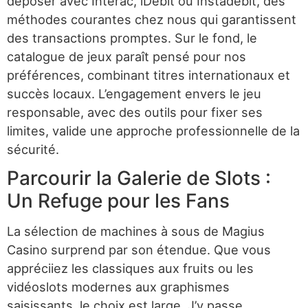
déposer avec Interac, iDebit ou Instadebit, des
méthodes courantes chez nous qui garantissent
des transactions promptes. Sur le fond, le
catalogue de jeux paraît pensé pour nos
préférences, combinant titres internationaux et
succès locaux. L’engagement envers le jeu
responsable, avec des outils pour fixer ses
limites, valide une approche professionnelle de la
sécurité.
Parcourir la Galerie de Slots :
Un Refuge pour les Fans
La sélection de machines à sous de Magius
Casino surprend par son étendue. Que vous
appréciiez les classiques aux fruits ou les
vidéoslots modernes aux graphismes
saisissants, le choix est large. J’y passe