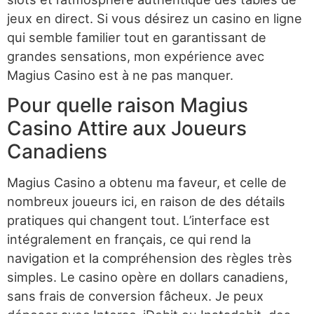
jeux en direct. Si vous désirez un casino en ligne
qui semble familier tout en garantissant de
grandes sensations, mon expérience avec
Magius Casino est à ne pas manquer.
Pour quelle raison Magius
Casino Attire aux Joueurs
Canadiens
Magius Casino a obtenu ma faveur, et celle de
nombreux joueurs ici, en raison de des détails
pratiques qui changent tout. L’interface est
intégralement en français, ce qui rend la
navigation et la compréhension des règles très
simples. Le casino opère en dollars canadiens,
sans frais de conversion fâcheux. Je peux