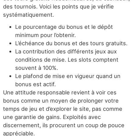
des tournois. Voici les points que je vérifie
systématiquement.
Le pourcentage du bonus et le dépôt
minimum pour l’obtenir.
L’échéance du bonus et des tours gratuits.
La contribution des différents jeux aux
conditions de mise. Les slots comptent
souvent à 100%.
Le plafond de mise en vigueur quand un
bonus est actif.
Une attitude responsable revient à voir ces
bonus comme un moyen de prolonger votre
temps de jeu et d’explorer le site, pas comme
une garantie de gains. Exploités avec
discernement, ils procurent un coup de pouce
appréciable.