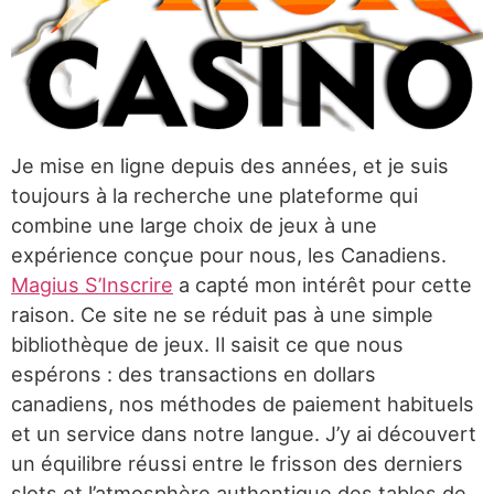
Je mise en ligne depuis des années, et je suis
toujours à la recherche une plateforme qui
combine une large choix de jeux à une
expérience conçue pour nous, les Canadiens.
Magius S’Inscrire
a capté mon intérêt pour cette
raison. Ce site ne se réduit pas à une simple
bibliothèque de jeux. Il saisit ce que nous
espérons : des transactions en dollars
canadiens, nos méthodes de paiement habituels
et un service dans notre langue. J’y ai découvert
un équilibre réussi entre le frisson des derniers
slots et l’atmosphère authentique des tables de