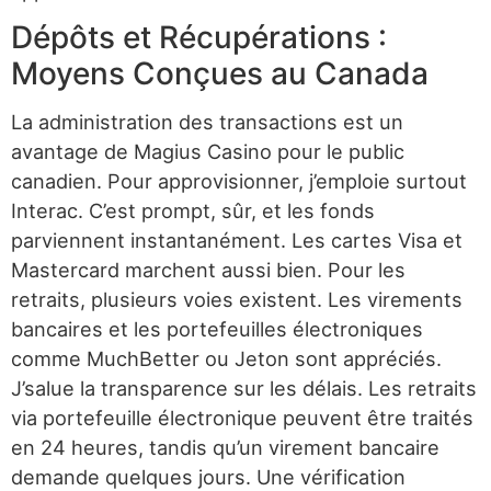
Dépôts et Récupérations :
Moyens Conçues au Canada
La administration des transactions est un
avantage de Magius Casino pour le public
canadien. Pour approvisionner, j’emploie surtout
Interac. C’est prompt, sûr, et les fonds
parviennent instantanément. Les cartes Visa et
Mastercard marchent aussi bien. Pour les
retraits, plusieurs voies existent. Les virements
bancaires et les portefeuilles électroniques
comme MuchBetter ou Jeton sont appréciés.
J’salue la transparence sur les délais. Les retraits
via portefeuille électronique peuvent être traités
en 24 heures, tandis qu’un virement bancaire
demande quelques jours. Une vérification