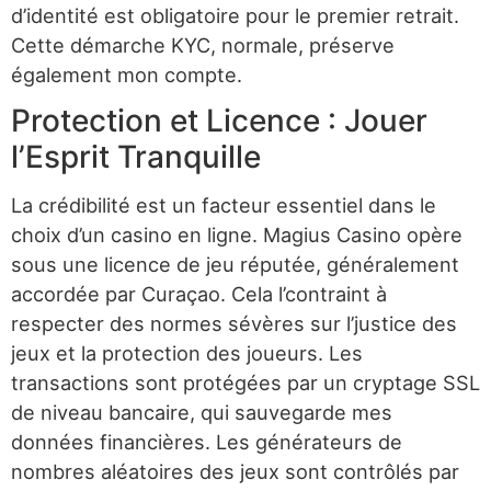
d’identité est obligatoire pour le premier retrait.
Cette démarche KYC, normale, préserve
également mon compte.
Protection et Licence : Jouer
l’Esprit Tranquille
La crédibilité est un facteur essentiel dans le
choix d’un casino en ligne. Magius Casino opère
sous une licence de jeu réputée, généralement
accordée par Curaçao. Cela l’contraint à
respecter des normes sévères sur l’justice des
jeux et la protection des joueurs. Les
transactions sont protégées par un cryptage SSL
de niveau bancaire, qui sauvegarde mes
données financières. Les générateurs de
nombres aléatoires des jeux sont contrôlés par