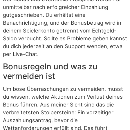
unmittelbar nach erfolgreicher Einzahlung
gutgeschrieben. Du erhältst eine
Benachrichtigung, und der Bonusbetrag wird in
deinem Spielerkonto getrennt vom Echtgeld-
Saldo verbucht. Sollte es Probleme geben kannst
du dich jederzeit an den Support wenden, etwa
per Live-Chat.
Bonusregeln und was zu
vermeiden ist
Um böse Überraschungen zu vermeiden, musst
du wissen, welche Aktionen zum Verlust deines
Bonus führen. Aus meiner Sicht sind das die
verbreitetsten Stolpersteine: Ein vorzeitiger
Auszahlungsantrag, bevor die
Wettanforderungen erfüllt sind. Das führt