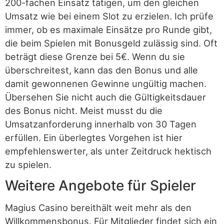
200-fachen Einsatz tätigen, um den gleichen
Umsatz wie bei einem Slot zu erzielen. Ich prüfe
immer, ob es maximale Einsätze pro Runde gibt,
die beim Spielen mit Bonusgeld zulässig sind. Oft
beträgt diese Grenze bei 5€. Wenn du sie
überschreitest, kann das den Bonus und alle
damit gewonnenen Gewinne ungültig machen.
Übersehen Sie nicht auch die Gültigkeitsdauer
des Bonus nicht. Meist musst du die
Umsatzanforderung innerhalb von 30 Tagen
erfüllen. Ein überlegtes Vorgehen ist hier
empfehlenswerter, als unter Zeitdruck hektisch
zu spielen.
Weitere Angebote für Spieler
Magius Casino bereithält weit mehr als den
Willkommensbonus. Für Mitglieder findet sich ein