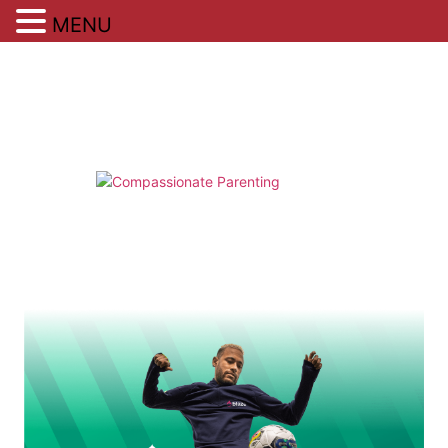
MENU
Skip
to
content