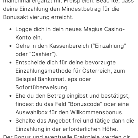
manchmal ergänzt mit Freispielen. Beachte, dass
deine Einzahlung den Mindestbetrag für die
Bonusaktivierung erreicht.
Logge dich in dein neues Magius Casino-
Konto ein.
Gehe in den Kassenbereich (“Einzahlung”
oder “Cashier”).
Entscheide dich für deine bevorzugte
Einzahlungsmethode für Österreich, zum
Beispiel Bankomat, eps oder
Sofortüberweisung.
Ehe du den Betrag eingibst und bestätigst,
findest du das Feld “Bonuscode” oder eine
Auswahlbox für den Willkommensbonus.
Schalte das Angebot frei und tätige dann die
Einzahlung in der erforderlichen Höhe.
Der Bonus und eventuelle Freispiele werden dir