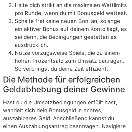
Halte dich strikt an die maximalen Wettlimits
pro Runde, wenn du mit Bonusgeld wettest.
Schalte frei keine neuen Boni an, solange
ein aktiver Bonus auf deinem Konto liegt, es
sei denn, die Bedingungen gestatten es
ausdrücklich.
Nutze vorzugsweise Spiele, die zu einem
hohen Prozentsatz zum Umsatz beitragen.
So verbringst du deine Zeit effizient.
Die Methode für erfolgreichen
Geldabhebung deiner Gewinne
Hast du die Umsatzbedingungen erfüllt hast,
wandelt sich dein Bonusgeld in echtes,
auszahlbares Geld. Anschließend kannst du
einen Auszahlungsantrag beantragen. Navigiere