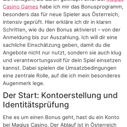
Casino Games
habe ich mir das Bonusprogramm,
besonders das für neue Spieler aus Österreich,
intensiv geprüft. Hier erkläre ich dir in klaren
Schritten, wie du den Bonus aktivierst – von der
Anmeldung bis zur Auszahlung. Ich will dir eine
sachliche Einschätzung geben, damit du die
Angebote nicht nur nutzt, sondern sie auch klug
und verantwortungsvoll für dein Spiel einsetzen
kannst. Dabei spielen die Umsatzbedingungen
eine zentrale Rolle, auf die ich mein besonderes
Augenmerk lege.
Der Start: Kontoerstellung und
Identitätsprüfung
Ehe es um einen Bonus geht, hast du ein Konto
bei Magius Casino. Der Ablauf ist in Österreich