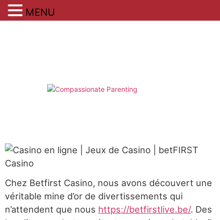
MENU
Skip
to
content
Chez Betfirst Casino, nous avons découvert une
véritable mine d’or de divertissements qui
n’attendent que nous
https://betfirstlive.be/
. Des