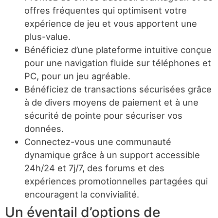
offres fréquentes qui optimisent votre
expérience de jeu et vous apportent une
plus-value.
Bénéficiez d’une plateforme intuitive conçue
pour une navigation fluide sur téléphones et
PC, pour un jeu agréable.
Bénéficiez de transactions sécurisées grâce
à de divers moyens de paiement et à une
sécurité de pointe pour sécuriser vos
données.
Connectez-vous une communauté
dynamique grâce à un support accessible
24h/24 et 7j/7, des forums et des
expériences promotionnelles partagées qui
encouragent la convivialité.
Un éventail d’options de