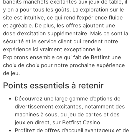
bandits manchots excitantes aux jeux de table, il
y en a pour tous les goûts. La exploration sur le
site est intuitive, ce qui rend l’expérience fluide
et agréable. De plus, les offres ajoutent une
dose d’excitation supplémentaire. Mais ce sont la
sécurité et le service client qui rendent notre
expérience ici vraiment exceptionnelle.
Explorons ensemble ce qui fait de Betfirst une
choix de choix pour notre prochaine expérience
de jeu.
Points essentiels à retenir
Découvrez une large gamme d’options de
divertissement excitantes, notamment des
machines à sous, du jeu de cartes et des
jeux en direct, sur Betfirst Casino.
Profitez de offres d’accueil avantageux et de