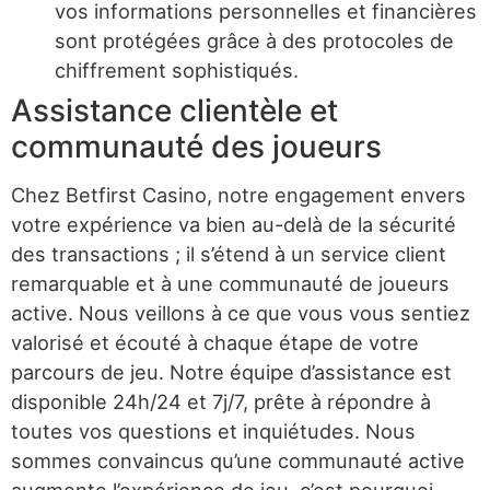
vos informations personnelles et financières
sont protégées grâce à des protocoles de
chiffrement sophistiqués.
Assistance clientèle et
communauté des joueurs
Chez Betfirst Casino, notre engagement envers
votre expérience va bien au-delà de la sécurité
des transactions ; il s’étend à un service client
remarquable et à une communauté de joueurs
active. Nous veillons à ce que vous vous sentiez
valorisé et écouté à chaque étape de votre
parcours de jeu. Notre équipe d’assistance est
disponible 24h/24 et 7j/7, prête à répondre à
toutes vos questions et inquiétudes. Nous
sommes convaincus qu’une communauté active