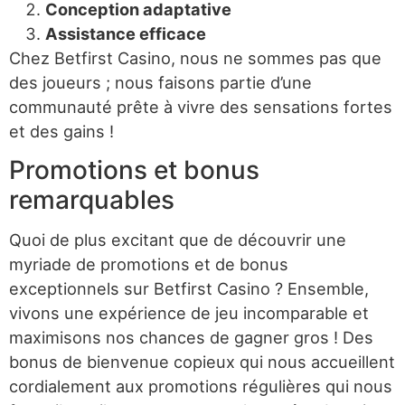
Conception adaptative
Assistance efficace
Chez Betfirst Casino, nous ne sommes pas que
des joueurs ; nous faisons partie d’une
communauté prête à vivre des sensations fortes
et des gains !
Promotions et bonus
remarquables
Quoi de plus excitant que de découvrir une
myriade de promotions et de bonus
exceptionnels sur Betfirst Casino ? Ensemble,
vivons une expérience de jeu incomparable et
maximisons nos chances de gagner gros ! Des
bonus de bienvenue copieux qui nous accueillent
cordialement aux promotions régulières qui nous