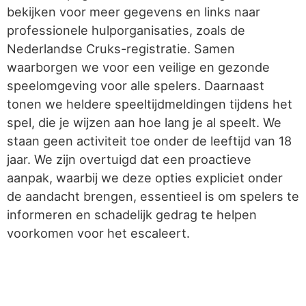
bekijken voor meer gegevens en links naar
professionele hulporganisaties, zoals de
Nederlandse Cruks-registratie. Samen
waarborgen we voor een veilige en gezonde
speelomgeving voor alle spelers. Daarnaast
tonen we heldere speeltijdmeldingen tijdens het
spel, die je wijzen aan hoe lang je al speelt. We
staan geen activiteit toe onder de leeftijd van 18
jaar. We zijn overtuigd dat een proactieve
aanpak, waarbij we deze opties expliciet onder
de aandacht brengen, essentieel is om spelers te
informeren en schadelijk gedrag te helpen
voorkomen voor het escaleert.