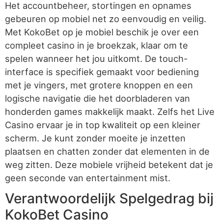
Het accountbeheer, stortingen en opnames
gebeuren op mobiel net zo eenvoudig en veilig.
Met KokoBet op je mobiel beschik je over een
compleet casino in je broekzak, klaar om te
spelen wanneer het jou uitkomt. De touch-
interface is specifiek gemaakt voor bediening
met je vingers, met grotere knoppen en een
logische navigatie die het doorbladeren van
honderden games makkelijk maakt. Zelfs het Live
Casino ervaar je in top kwaliteit op een kleiner
scherm. Je kunt zonder moeite je inzetten
plaatsen en chatten zonder dat elementen in de
weg zitten. Deze mobiele vrijheid betekent dat je
geen seconde van entertainment mist.
Verantwoordelijk Spelgedrag bij
KokoBet Casino