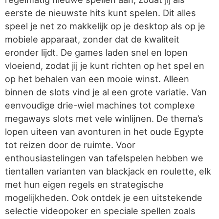
eerste de nieuwste hits kunt spelen. Dit alles
speel je net zo makkelijk op je desktop als op je
mobiele apparaat, zonder dat de kwaliteit
eronder lijdt. De games laden snel en lopen
vloeiend, zodat jij je kunt richten op het spel en
op het behalen van een mooie winst. Alleen
binnen de slots vind je al een grote variatie. Van
eenvoudige drie-wiel machines tot complexe
megaways slots met vele winlijnen. De thema’s
lopen uiteen van avonturen in het oude Egypte
tot reizen door de ruimte. Voor
enthousiastelingen van tafelspelen hebben we
tientallen varianten van blackjack en roulette, elk
met hun eigen regels en strategische
mogelijkheden. Ook ontdek je een uitstekende
selectie videopoker en speciale spellen zoals