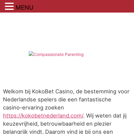
MENU
Skip
to
content
Welkom bij KokoBet Casino, de bestemming voor
Nederlandse spelers die een fantastische
casino-ervaring zoeken
https://kokobetnederland.com/
. Wij weten dat jij
keuzevrijheid, betrouwbaarheid en plezier
belangrijk vindt. Daarom vind je bij ons een