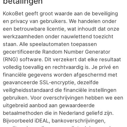
betalingen
KokoBet geeft groot waarde aan de beveiliging
en privacy van gebruikers. We handelen onder
een betrouwbare licentie, wat inhoudt dat onze
werkzaamheden onder nauwlettend toezicht
staan. Alle speelautomaten toepassen
gecertificeerde Random Number Generator
(RNG) software. Dit verzekert dat elke resultaat
volledig toevallig en rechtvaardig is. Je privé en
financiële gegevens worden afgeschermd met
geavanceerde SSL-encryptie, dezelfde
veiligheidsstandaard die financiële instellingen
gebruiken. Voor overschrijvingen hebben we een
uitgebreid aanbod aan gewaardeerde
betaalmethoden die in Nederland geliefd zijn.
Bijvoorbeeld iDEAL, bankoverschrijvingen,