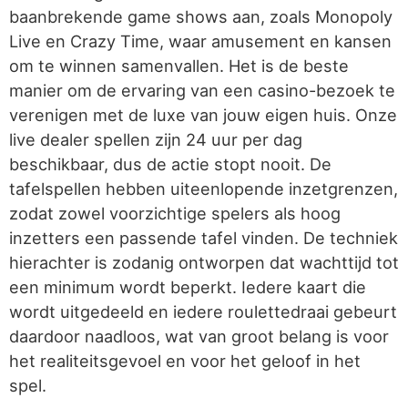
baanbrekende game shows aan, zoals Monopoly
Live en Crazy Time, waar amusement en kansen
om te winnen samenvallen. Het is de beste
manier om de ervaring van een casino-bezoek te
verenigen met de luxe van jouw eigen huis. Onze
live dealer spellen zijn 24 uur per dag
beschikbaar, dus de actie stopt nooit. De
tafelspellen hebben uiteenlopende inzetgrenzen,
zodat zowel voorzichtige spelers als hoog
inzetters een passende tafel vinden. De techniek
hierachter is zodanig ontworpen dat wachttijd tot
een minimum wordt beperkt. Iedere kaart die
wordt uitgedeeld en iedere roulettedraai gebeurt
daardoor naadloos, wat van groot belang is voor
het realiteitsgevoel en voor het geloof in het
spel.