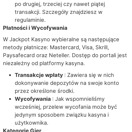
po drugiej, trzeciej czy nawet piątej
transakcji. Szczegóły znajdziesz w
regulaminie.
Płatności i Wycofywania
W Jackpot Kasyno wybieralne są następujące
metody płatnicze: Mastercard, Visa, Skrill,
Paysafecard oraz Neteller. Dostęp do portali jest
niezależny od platformy kasyna.
Transakcje wpłaty
: Zawiera się w nich
dokonywanie depozytów na swoje konto
przez określone środki.
Wycofywania
: Jak wspomnieliśmy
wcześniej, przelew wycofania może być
jedynym sposobem związku kasyna i
użytkownika.
Kategorie Gier