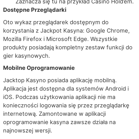
Zaznacza się tu na przykład Casino Hold’em.
Dostępne Przeglądarki
Oto wykaz przeglądarek dostępnym do
korzystania z Jackpot Kasyna: Google Chrome,
Mozilla Firefox i Microsoft Edge. Wszystkie
produkty posiadają kompletny zestaw funkcji do
gier kasynowych.
Mobilne Oprogramowanie
Jacktop Kasyno posiada aplikację mobilną.
Aplikacja jest dostępna dla systemów Android i
iOS. Podczas użytkowania aplikacji nie ma
konieczności logowania się przez przeglądarkę
internetową. Zamontowane w aplikacji
oprogramowanie kasyna zawsze działa na
najnowszej wersji.