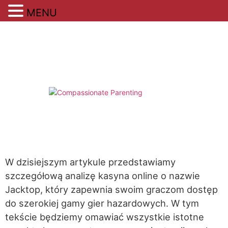
MENU
Skip
to
content
W dzisiejszym artykule przedstawiamy
szczegółową analizę kasyna online o nazwie
Jacktop, który zapewnia swoim graczom dostęp
do szerokiej gamy gier hazardowych. W tym
tekście będziemy omawiać wszystkie istotne