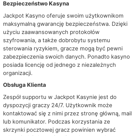
Bezpieczeństwo Kasyna
Jackpot Kasyno oferuje swoim użytkownikom
maksymalną gwarancję bezpieczeństwa. Dzięki
użyciu zaawansowanych protokołów
szyfrowania, a także dobrobytu systemu
sterowania ryzykiem, gracze mogą być pewni
zabezpieczenia swoich danych. Ponadto kasyno
posiada licencję od jednego z niezależnych
organizacji.
Obsługa Klienta
Zespół supportu w Jackpot Kasynie jest do
dyspozycji graczy 24/7. Użytkownik może
kontaktować się z nimi przez stronę główną, mail
lub komunikator. Podczas korzystania ze
skrzynki pocztowej gracz powinien wybrać