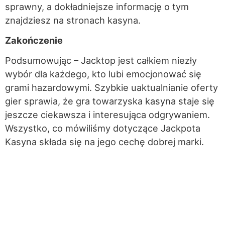
sprawny, a dokładniejsze informację o tym
znajdziesz na stronach kasyna.
Zakończenie
Podsumowując – Jacktop jest całkiem niezły
wybór dla każdego, kto lubi emocjonować się
grami hazardowymi. Szybkie uaktualnianie oferty
gier sprawia, że gra towarzyska kasyna staje się
jeszcze ciekawsza i interesująca odgrywaniem.
Wszystko, co mówiliśmy dotyczące Jackpota
Kasyna składa się na jego cechę dobrej marki.