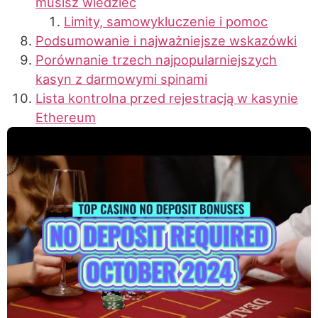
musisz wiedzieć
Limity, samowykluczenie i pomoc
Podsumowanie i najważniejsze wskazówki
Porównanie trzech najpopularniejszych
kasyn z darmowymi spinami
Lista kontrolna przed rejestracją w kasynie
Ethereum