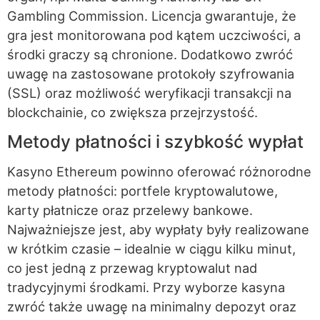
Gambling Commission. Licencja gwarantuje, że
gra jest monitorowana pod kątem uczciwości, a
środki graczy są chronione. Dodatkowo zwróć
uwagę na zastosowane protokoły szyfrowania
(SSL) oraz możliwość weryfikacji transakcji na
blockchainie, co zwiększa przejrzystość.
Metody płatności i szybkość wypłat
Kasyno Ethereum powinno oferować różnorodne
metody płatności: portfele kryptowalutowe,
karty płatnicze oraz przelewy bankowe.
Najważniejsze jest, aby wypłaty były realizowane
w krótkim czasie – idealnie w ciągu kilku minut,
co jest jedną z przewag kryptowalut nad
tradycyjnymi środkami. Przy wyborze kasyna
zwróć także uwagę na minimalny depozyt oraz