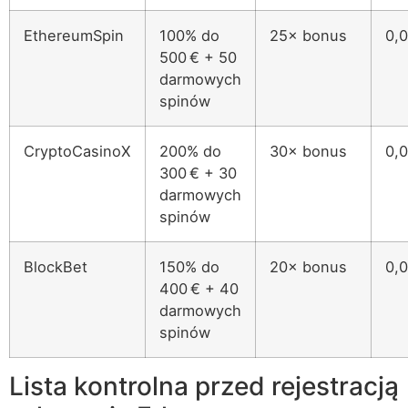
EthereumSpin
100% do
25× bonus
0,
500 € + 50
darmowych
spinów
CryptoCasinoX
200% do
30× bonus
0,
300 € + 30
darmowych
spinów
BlockBet
150% do
20× bonus
0,
400 € + 40
darmowych
spinów
Lista kontrolna przed rejestracją