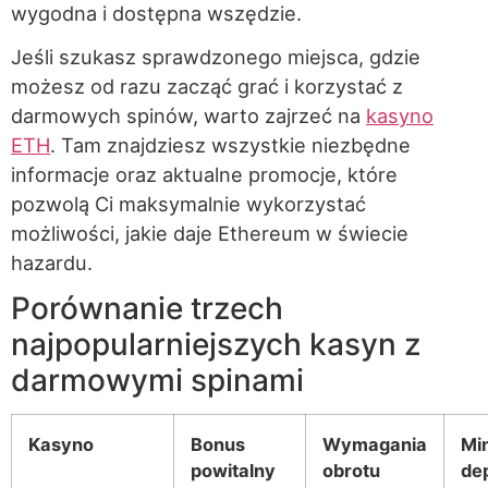
wygodna i dostępna wszędzie.
Jeśli szukasz sprawdzonego miejsca, gdzie
możesz od razu zacząć grać i korzystać z
darmowych spinów, warto zajrzeć na
kasyno
ETH
. Tam znajdziesz wszystkie niezbędne
informacje oraz aktualne promocje, które
pozwolą Ci maksymalnie wykorzystać
możliwości, jakie daje Ethereum w świecie
hazardu.
Porównanie trzech
najpopularniejszych kasyn z
darmowymi spinami
Kasyno
Bonus
Wymagania
Mi
powitalny
obrotu
de