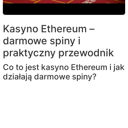
Kasyno Ethereum –
darmowe spiny i
praktyczny przewodnik
Co to jest kasyno Ethereum i jak
działają darmowe spiny?