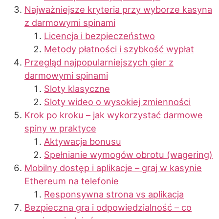
Najważniejsze kryteria przy wyborze kasyna
z darmowymi spinami
Licencja i bezpieczeństwo
Metody płatności i szybkość wypłat
Przegląd najpopularniejszych gier z
darmowymi spinami
Sloty klasyczne
Sloty wideo o wysokiej zmienności
Krok po kroku – jak wykorzystać darmowe
spiny w praktyce
Aktywacja bonusu
Spełnianie wymogów obrotu (wagering)
Mobilny dostęp i aplikacje – graj w kasynie
Ethereum na telefonie
Responsywna strona vs aplikacja
Bezpieczna gra i odpowiedzialność – co