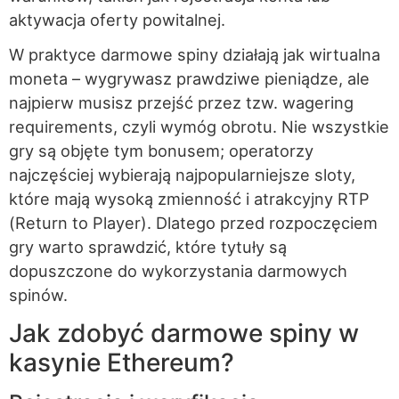
aktywacja oferty powitalnej.
W praktyce darmowe spiny działają jak wirtualna
moneta – wygrywasz prawdziwe pieniądze, ale
najpierw musisz przejść przez tzw. wagering
requirements, czyli wymóg obrotu. Nie wszystkie
gry są objęte tym bonusem; operatorzy
najczęściej wybierają najpopularniejsze sloty,
które mają wysoką zmienność i atrakcyjny RTP
(Return to Player). Dlatego przed rozpoczęciem
gry warto sprawdzić, które tytuły są
dopuszczone do wykorzystania darmowych
spinów.
Jak zdobyć darmowe spiny w
kasynie Ethereum?