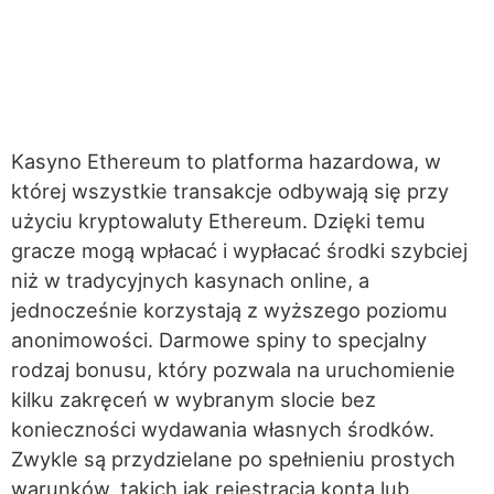
Kasyno Ethereum to platforma hazardowa, w
której wszystkie transakcje odbywają się przy
użyciu kryptowaluty Ethereum. Dzięki temu
gracze mogą wpłacać i wypłacać środki szybciej
niż w tradycyjnych kasynach online, a
jednocześnie korzystają z wyższego poziomu
anonimowości. Darmowe spiny to specjalny
rodzaj bonusu, który pozwala na uruchomienie
kilku zakręceń w wybranym slocie bez
konieczności wydawania własnych środków.
Zwykle są przydzielane po spełnieniu prostych
warunków, takich jak rejestracja konta lub