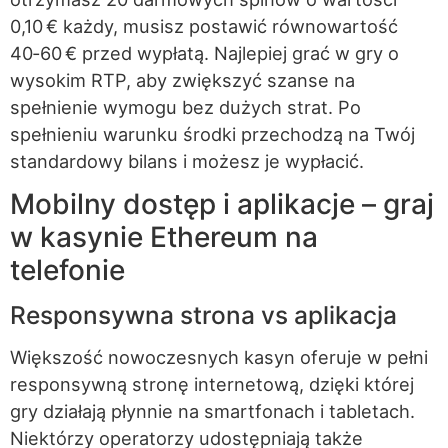
0,10 € każdy, musisz postawić równowartość
40‑60 € przed wypłatą. Najlepiej grać w gry o
wysokim RTP, aby zwiększyć szanse na
spełnienie wymogu bez dużych strat. Po
spełnieniu warunku środki przechodzą na Twój
standardowy bilans i możesz je wypłacić.
Mobilny dostęp i aplikacje – graj
w kasynie Ethereum na
telefonie
Responsywna strona vs aplikacja
Większość nowoczesnych kasyn oferuje w pełni
responsywną stronę internetową, dzięki której
gry działają płynnie na smartfonach i tabletach.
Niektórzy operatorzy udostępniają także