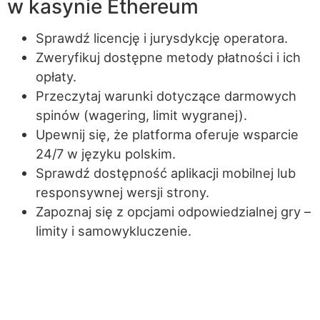
w kasynie Ethereum
Sprawdź licencję i jurysdykcję operatora.
Zweryfikuj dostępne metody płatności i ich
opłaty.
Przeczytaj warunki dotyczące darmowych
spinów (wagering, limit wygranej).
Upewnij się, że platforma oferuje wsparcie
24/7 w języku polskim.
Sprawdź dostępność aplikacji mobilnej lub
responsywnej wersji strony.
Zapoznaj się z opcjami odpowiedzialnej gry –
limity i samowykluczenie.