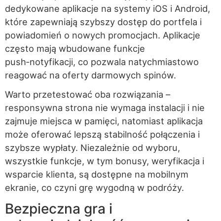
dedykowane aplikacje na systemy iOS i Android,
które zapewniają szybszy dostęp do portfela i
powiadomień o nowych promocjach. Aplikacje
często mają wbudowane funkcje
push‑notyfikacji, co pozwala natychmiastowo
reagować na oferty darmowych spinów.
Warto przetestować oba rozwiązania –
responsywna strona nie wymaga instalacji i nie
zajmuje miejsca w pamięci, natomiast aplikacja
może oferować lepszą stabilność połączenia i
szybsze wypłaty. Niezależnie od wyboru,
wszystkie funkcje, w tym bonusy, weryfikacja i
wsparcie klienta, są dostępne na mobilnym
ekranie, co czyni grę wygodną w podróży.
Bezpieczna gra i