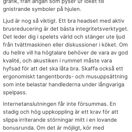
grafik, från ångan som pyser ur loket till
gnistrande symboler på hjulen.
Ljud är nog så viktigt. Ett bra headset med aktiv
brusreducering är det bästa integritetsverktyget.
Det leder dig i spelets värld och stänger ute ljud
från tvättmaskinen eller diskussioner i köket. Om
du hellre vill ha högtalare behöver de vara av god
kvalité, och akustiken i rummet måste vara
hyfsad för att det ska låta bra. Skaffa också ett
ergonomiskt tangentbords- och musuppsättning
som inte belastar handlederna under långvariga
spelpass.
Internetanslutningen får inte försummas. En
stadig och hög uppkoppling är ett krav för att
slippa irriterande störningar mitt i en lovande
bonusrunda. Om det är möjligt, kör med