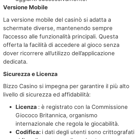
Versione Mobile
La versione mobile del casinò si adatta a
schermate diverse, mantenendo sempre
l’accesso alle funzionalità principali. Questa
offerta la facilità di accedere al gioco senza
dover ricorrere all’utilizzo dell’applicazione
dedicata.
Sicurezza e Licenza
Bizzo Casino si impegna per garantire il più alto
livello di sicurezza ed affidabilità:
Licenza
: è registrato con la Commissione
Giococo Britannica, organismo
internazionale che regola le giocabilità.
Codifica:
i dati degli utenti sono crittografati