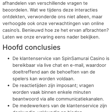
afhandelen van verschillende vragen te
beoordelen. Wat we tijdens deze interacties
ontdekten, verwonderde ons niet alleen, maar
verhoogde ook onze verwachtingen van online
casino’s. Benieuwd hoe ze het ervan afbrachten?
Laten we onze ervaring eens nader bekijken.
Hoofd conclusies
De klantenservice van SpinSamurai Casino is
bereikbaar via live chat en e-mail, waardoor
doeltreffend aan de behoeften van de
spelers kan worden voldaan.
De reactietijden zijn imposant; vragen
worden vaak binnen enkele minuten
beantwoord via alle communicatiekanalen.
De medewerkers van de klantenservice zijn