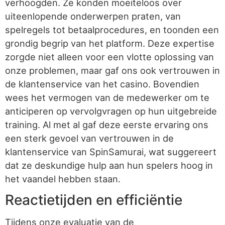
verhoogden. Ze konden moeiteloos over
uiteenlopende onderwerpen praten, van
spelregels tot betaalprocedures, en toonden een
grondig begrip van het platform. Deze expertise
zorgde niet alleen voor een vlotte oplossing van
onze problemen, maar gaf ons ook vertrouwen in
de klantenservice van het casino. Bovendien
wees het vermogen van de medewerker om te
anticiperen op vervolgvragen op hun uitgebreide
training. Al met al gaf deze eerste ervaring ons
een sterk gevoel van vertrouwen in de
klantenservice van SpinSamurai, wat suggereert
dat ze deskundige hulp aan hun spelers hoog in
het vaandel hebben staan.
Reactietijden en efficiëntie
Tijdens onze evaluatie van de