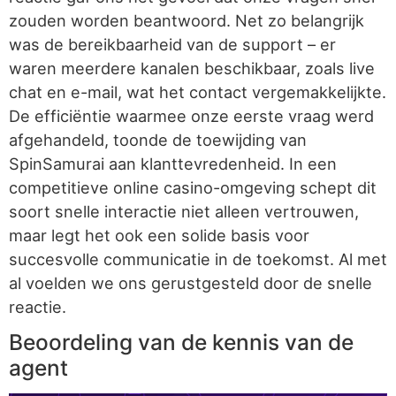
zouden worden beantwoord. Net zo belangrijk
was de bereikbaarheid van de support – er
waren meerdere kanalen beschikbaar, zoals live
chat en e-mail, wat het contact vergemakkelijkte.
De efficiëntie waarmee onze eerste vraag werd
afgehandeld, toonde de toewijding van
SpinSamurai aan klanttevredenheid. In een
competitieve online casino-omgeving schept dit
soort snelle interactie niet alleen vertrouwen,
maar legt het ook een solide basis voor
succesvolle communicatie in de toekomst. Al met
al voelden we ons gerustgesteld door de snelle
reactie.
Beoordeling van de kennis van de
agent