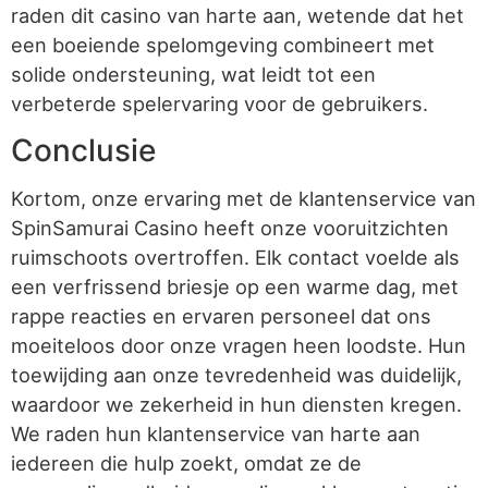
raden dit casino van harte aan, wetende dat het
een boeiende spelomgeving combineert met
solide ondersteuning, wat leidt tot een
verbeterde spelervaring voor de gebruikers.
Conclusie
Kortom, onze ervaring met de klantenservice van
SpinSamurai Casino heeft onze vooruitzichten
ruimschoots overtroffen. Elk contact voelde als
een verfrissend briesje op een warme dag, met
rappe reacties en ervaren personeel dat ons
moeiteloos door onze vragen heen loodste. Hun
toewijding aan onze tevredenheid was duidelijk,
waardoor we zekerheid in hun diensten kregen.
We raden hun klantenservice van harte aan
iedereen die hulp zoekt, omdat ze de