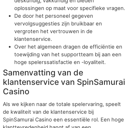
deskundig, vakkundig en bieden
oplossingen op maat voor specifieke vragen.
De door het personeel gegeven
vervolgsuggesties zijn bruikbaar en
vergroten het vertrouwen in de
klantenservice.
Over het algemeen dragen de efficiëntie en
toewijding van het supportteam bij aan een
hoge spelerssatisfactie en -loyaliteit.
Samenvatting van de
klantenservice van SpinSamurai
Casino
Als we kijken naar de totale spelervaring, speelt
de kwaliteit van de klantenservice bij
SpinSamurai Casino een essentiële rol. Een hoge
klanttevredenheid hangt af van een