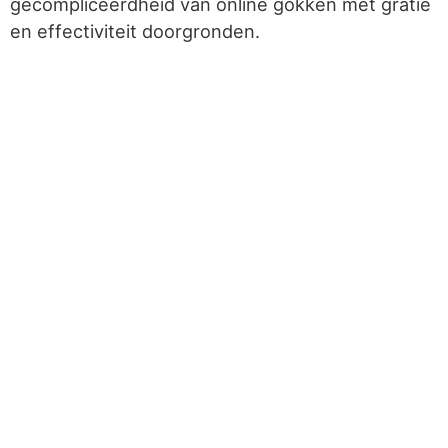
gecompliceerdheid van online gokken met gratie
en effectiviteit doorgronden.