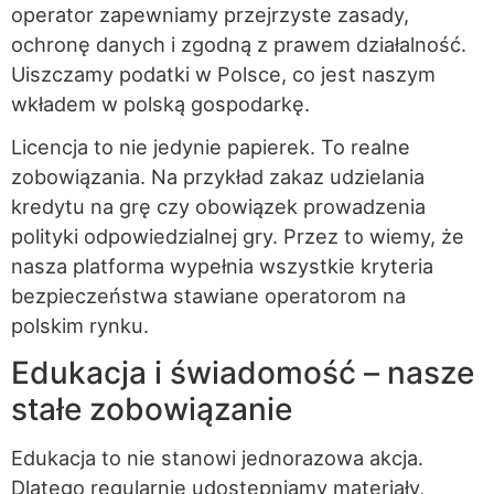
operator zapewniamy przejrzyste zasady,
ochronę danych i zgodną z prawem działalność.
Uiszczamy podatki w Polsce, co jest naszym
wkładem w polską gospodarkę.
Licencja to nie jedynie papierek. To realne
zobowiązania. Na przykład zakaz udzielania
kredytu na grę czy obowiązek prowadzenia
polityki odpowiedzialnej gry. Przez to wiemy, że
nasza platforma wypełnia wszystkie kryteria
bezpieczeństwa stawiane operatorom na
polskim rynku.
Edukacja i świadomość – nasze
stałe zobowiązanie
Edukacja to nie stanowi jednorazowa akcja.
Dlatego regularnie udostępniamy materiały,