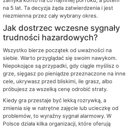
na 5 lat. Ta decyzja żąda zatwierdzenia i jest
niezmienna przez cały wybrany okres.
Jak dostrzec wczesne sygnały
trudności hazardowych?
Wszystko bierze początek od uważności na
siebie. Warto przyglądać się swoim nawykom.
Niepokojące są przypadki, gdy ciągle myślisz o
grze, sięgasz po pieniądze przeznaczone na inne
cele, ukrywasz przed bliskimi, ile grasz, albo
próbujesz za wszelką cenę odrobić straty.
Kiedy gra przestaje być lekką rozrywką, a
zmienia się w natrętne zajęcie lub ucieczkę od
problemów, to wyraźny sygnał alarmowy. W
Polsce działa kilka organizacji, które oferują