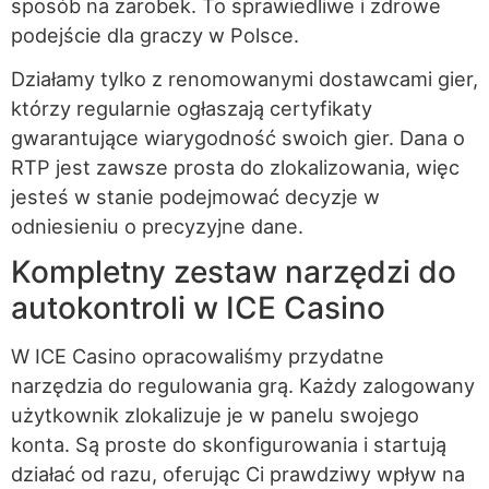
sposób na zarobek. To sprawiedliwe i zdrowe
podejście dla graczy w Polsce.
Działamy tylko z renomowanymi dostawcami gier,
którzy regularnie ogłaszają certyfikaty
gwarantujące wiarygodność swoich gier. Dana o
RTP jest zawsze prosta do zlokalizowania, więc
jesteś w stanie podejmować decyzje w
odniesieniu o precyzyjne dane.
Kompletny zestaw narzędzi do
autokontroli w ICE Casino
W ICE Casino opracowaliśmy przydatne
narzędzia do regulowania grą. Każdy zalogowany
użytkownik zlokalizuje je w panelu swojego
konta. Są proste do skonfigurowania i startują
działać od razu, oferując Ci prawdziwy wpływ na