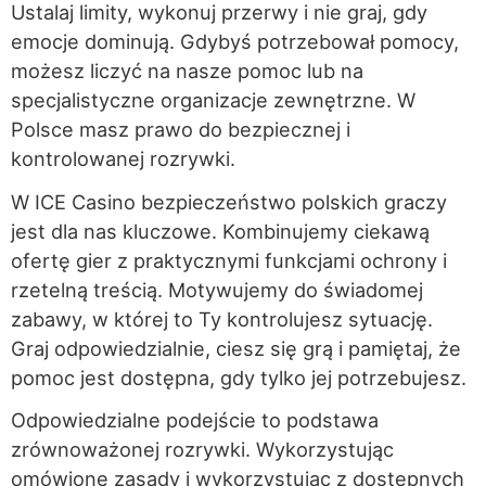
Ustalaj limity, wykonuj przerwy i nie graj, gdy
emocje dominują. Gdybyś potrzebował pomocy,
możesz liczyć na nasze pomoc lub na
specjalistyczne organizacje zewnętrzne. W
Polsce masz prawo do bezpiecznej i
kontrolowanej rozrywki.
W ICE Casino bezpieczeństwo polskich graczy
jest dla nas kluczowe. Kombinujemy ciekawą
ofertę gier z praktycznymi funkcjami ochrony i
rzetelną treścią. Motywujemy do świadomej
zabawy, w której to Ty kontrolujesz sytuację.
Graj odpowiedzialnie, ciesz się grą i pamiętaj, że
pomoc jest dostępna, gdy tylko jej potrzebujesz.
Odpowiedzialne podejście to podstawa
zrównoważonej rozrywki. Wykorzystując
omówione zasady i wykorzystując z dostępnych