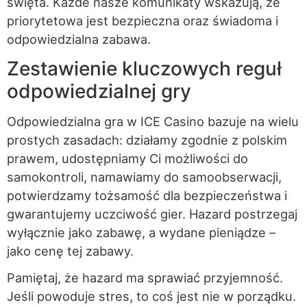
święta. Każde nasze komunikaty wskazują, że
priorytetowa jest bezpieczna oraz świadoma i
odpowiedzialna zabawa.
Zestawienie kluczowych reguł
odpowiedzialnej gry
Odpowiedzialna gra w ICE Casino bazuje na wielu
prostych zasadach: działamy zgodnie z polskim
prawem, udostępniamy Ci możliwości do
samokontroli, namawiamy do samoobserwacji,
potwierdzamy tożsamość dla bezpieczeństwa i
gwarantujemy uczciwość gier. Hazard postrzegaj
wyłącznie jako zabawę, a wydane pieniądze –
jako cenę tej zabawy.
Pamiętaj, że hazard ma sprawiać przyjemność.
Jeśli powoduje stres, to coś jest nie w porządku.