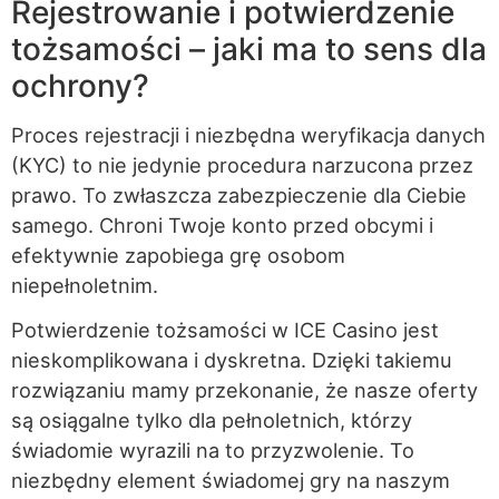
Rejestrowanie i potwierdzenie
tożsamości – jaki ma to sens dla
ochrony?
Proces rejestracji i niezbędna weryfikacja danych
(KYC) to nie jedynie procedura narzucona przez
prawo. To zwłaszcza zabezpieczenie dla Ciebie
samego. Chroni Twoje konto przed obcymi i
efektywnie zapobiega grę osobom
niepełnoletnim.
Potwierdzenie tożsamości w ICE Casino jest
nieskomplikowana i dyskretna. Dzięki takiemu
rozwiązaniu mamy przekonanie, że nasze oferty
są osiągalne tylko dla pełnoletnich, którzy
świadomie wyrazili na to przyzwolenie. To
niezbędny element świadomej gry na naszym