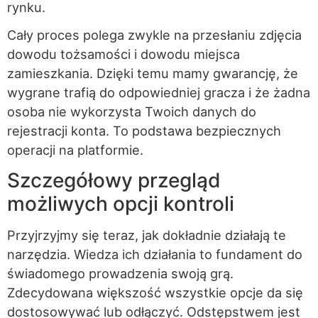
rynku.
Cały proces polega zwykle na przesłaniu zdjęcia
dowodu tożsamości i dowodu miejsca
zamieszkania. Dzięki temu mamy gwarancję, że
wygrane trafią do odpowiedniej gracza i że żadna
osoba nie wykorzysta Twoich danych do
rejestracji konta. To podstawa bezpiecznych
operacji na platformie.
Szczegółowy przegląd
możliwych opcji kontroli
Przyjrzyjmy się teraz, jak dokładnie działają te
narzędzia. Wiedza ich działania to fundament do
świadomego prowadzenia swoją grą.
Zdecydowana większość wszystkie opcje da się
dostosowywać lub odłączyć. Odstępstwem jest