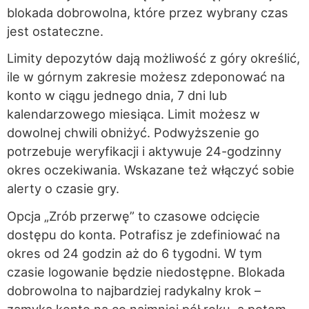
blokada dobrowolna, które przez wybrany czas
jest ostateczne.
Limity depozytów dają możliwość z góry określić,
ile w górnym zakresie możesz zdeponować na
konto w ciągu jednego dnia, 7 dni lub
kalendarzowego miesiąca. Limit możesz w
dowolnej chwili obniżyć. Podwyższenie go
potrzebuje weryfikacji i aktywuje 24-godzinny
okres oczekiwania. Wskazane też włączyć sobie
alerty o czasie gry.
Opcja „Zrób przerwę” to czasowe odcięcie
dostępu do konta. Potrafisz je zdefiniować na
okres od 24 godzin aż do 6 tygodni. W tym
czasie logowanie będzie niedostępne. Blokada
dobrowolna to najbardziej radykalny krok –
zamyka konto na co najmniej pół roku, a potem