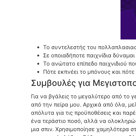
Το συντελεστής του πολλαπλασιασμ
Σε οποιαδήποτε παιχνίδια δύναμαι 
Το ανώτατο επίπεδο παιχνιδιού π
Πότε εκπνέει το μπόνους και πότε
Συμβουλές για Μεγιστοπ
Για να βγάλεις το μεγαλύτερο από το 
από την πείρα μου. Αρχικά από όλα, μ
απόλυτα για τις προϋποθέσεις και παρέ
ένα τεράστιο ποσό, αλλά να ολοκληρώσ
μια σπιν. Χρησιμοποίησε χαμηλότερα στ