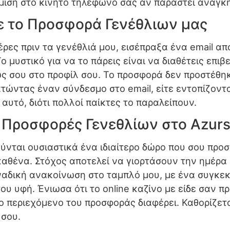
μιση στο κινητό τηλέφωνο σας αν παραστεί ανάγκη
ε το Προσφορά Γενέθλιων μας
ρες πριν τα γενέθλιά μου, εισέπραξα ένα email απ
 μυστικό για να το πάρεις είναι να διαθέτεις επι
ς σου στο προφίλ σου. Το προσφορά δεν προστέθη
πατώντας έναν σύνδεσμο στο email, είτε εντοπίζο
υτό, διότι πολλοί παίκτες το παραλείπουν.
 Προσφορές Γενεθλίων στο Azursl
ύνται ουσιαστικά ένα ιδιαίτερο δώρο που σου προ
καθένα. Στόχος αποτελεί να γιορτάσουν την ημέρα 
οναδική ανακοίνωση στο ταμπλό μου, με ένα συγκε
υ υφή. Ένιωσα ότι το online καζίνο με είδε σαν 
το περιεχόμενο του προσφοράς διαφέρει. Καθορίζετ
 σου.