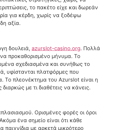
εριπτώσεις, το πακέτο είχε και δωρεάν
ρία για κέρδη, χωρίς να ξοδέψω
δη αξία.
ογη δουλειά,
azurslot-casino.org
. Πολλά
ένα προκαθορισμένο μήνυμα. Το
τιωμένα σχεδιασμένα και συνήθως το
τά, υφίστανται πλατφόρμες που
 Το πλεονέκτημα του Azurslot είναι η
διαρκώς με τι διαθέτεις να κάνεις.
πλασιασμού. Ορισμένες φορές οι όροι
 Ακόμα ένα σημείο είναι ότι κάθε
ια παιχνίδια με αρκετά μικρότερο