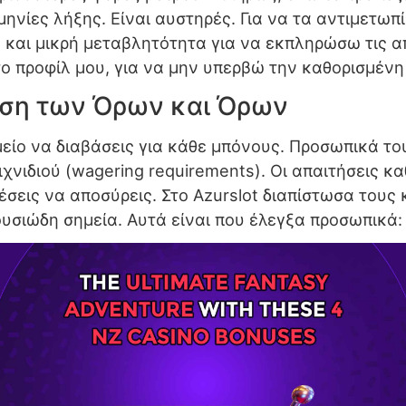
μηνίες λήξης. Είναι αυστηρές. Για να τα αντιμετω
 και μικρή μεταβλητότητα για να εκπληρώσω τις απ
ο προφίλ μου, για να μην υπερβώ την καθορισμένη
ιση των Όρων και Όρων
ημείο να διαβάσεις για κάθε μπόνους. Προσωπικά 
χνιδιού (wagering requirements). Οι απαιτήσεις κ
έσεις να αποσύρεις. Στο Azurslot διαπίστωσα τους
ουσιώδη σημεία. Αυτά είναι που έλεγξα προσωπικά: