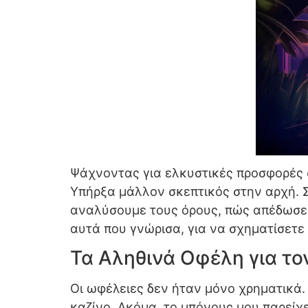
Ψάχνοντας για ελκυστικές προσφορές σ
Υπήρξα μάλλον σκεπτικός στην αρχή. Σε
αναλύσουμε τους όρους, πώς απέδωσε σ
αυτά που γνώρισα, για να σχηματίσετε
Τα Αληθινά Οφέλη για το
Οι ωφέλειες δεν ήταν μόνο χρηματικά. 
καζίνο. Ακόμα, το μπόνους μου παρείχε