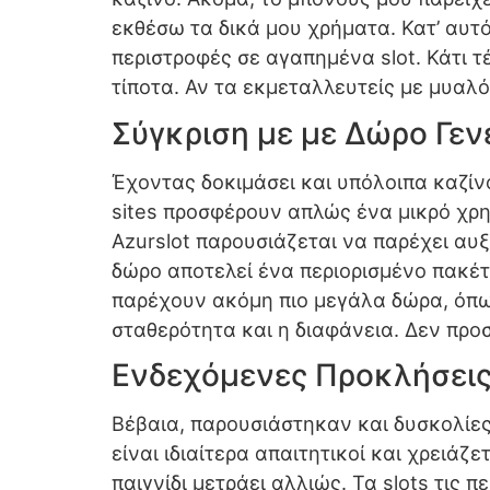
εκθέσω τα δικά μου χρήματα. Κατ’ αυτό
περιστροφές σε αγαπημένα slot. Κάτι τ
τίποτα. Αν τα εκμεταλλευτείς με μυαλό
Σύγκριση με με Δώρο Γ
Έχοντας δοκιμάσει και υπόλοιπα καζίνο
sites προσφέρουν απλώς ένα μικρό χρ
Azurslot παρουσιάζεται να παρέχει αυ
δώρο αποτελεί ένα περιορισμένο πακέτ
παρέχουν ακόμη πιο μεγάλα δώρα, όπως
σταθερότητα και η διαφάνεια. Δεν προσ
Ενδεχόμενες Προκλήσεις
Βέβαια, παρουσιάστηκαν και δυσκολίες
είναι ιδιαίτερα απαιτητικοί και χρειάζ
παιγνίδι μετράει αλλιώς. Τα slots τις