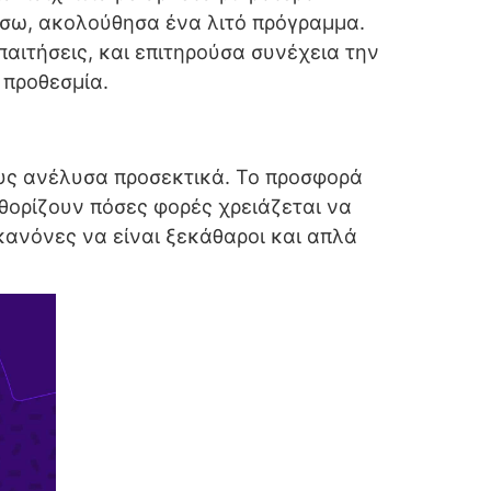
πίσω, ακολούθησα ένα λιτό πρόγραμμα.
αιτήσεις, και επιτηρούσα συνέχεια την
 προθεσμία.
τους ανέλυσα προσεκτικά. Το προσφορά
αθορίζουν πόσες φορές χρειάζεται να
 κανόνες να είναι ξεκάθαροι και απλά