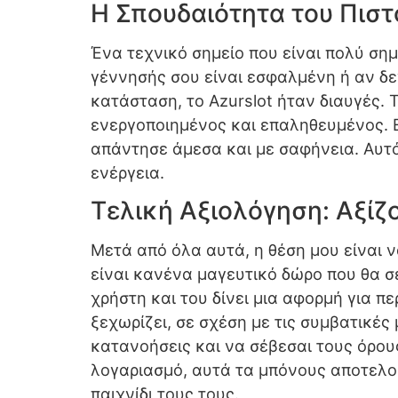
Η Σπουδαιότητα του Πισ
Ένα τεχνικό σημείο που είναι πολύ σημ
γέννησής σου είναι εσφαλμένη ή αν δε
κατάσταση, το Azurslot ήταν διαυγές.
ενεργοποιημένος και επαληθευμένος. Ε
απάντησε άμεσα και με σαφήνεια. Αυτ
ενέργεια.
Τελική Αξιολόγηση: Αξίζ
Μετά από όλα αυτά, η θέση μου είναι ν
είναι κανένα μαγευτικό δώρο που θα σ
χρήστη και του δίνει μια αφορμή για π
ξεχωρίζει, σε σχέση με τις συμβατικές
κατανοήσεις και να σέβεσαι τους όρου
λογαριασμό, αυτά τα μπόνους αποτελο
παιχνίδι τους τους.