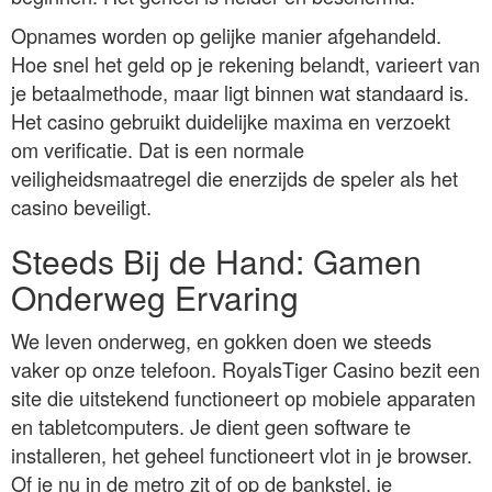
Opnames worden op gelijke manier afgehandeld.
Hoe snel het geld op je rekening belandt, varieert van
je betaalmethode, maar ligt binnen wat standaard is.
Het casino gebruikt duidelijke maxima en verzoekt
om verificatie. Dat is een normale
veiligheidsmaatregel die enerzijds de speler als het
casino beveiligt.
Steeds Bij de Hand: Gamen
Onderweg Ervaring
We leven onderweg, en gokken doen we steeds
vaker op onze telefoon. RoyalsTiger Casino bezit een
site die uitstekend functioneert op mobiele apparaten
en tabletcomputers. Je dient geen software te
installeren, het geheel functioneert vlot in je browser.
Of je nu in de metro zit of op de bankstel, je