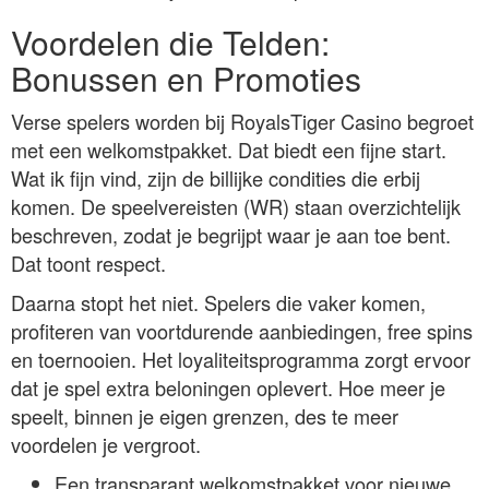
Voordelen die Telden:
Bonussen en Promoties
Verse spelers worden bij RoyalsTiger Casino begroet
met een welkomstpakket. Dat biedt een fijne start.
Wat ik fijn vind, zijn de billijke condities die erbij
komen. De speelvereisten (WR) staan overzichtelijk
beschreven, zodat je begrijpt waar je aan toe bent.
Dat toont respect.
Daarna stopt het niet. Spelers die vaker komen,
profiteren van voortdurende aanbiedingen, free spins
en toernooien. Het loyaliteitsprogramma zorgt ervoor
dat je spel extra beloningen oplevert. Hoe meer je
speelt, binnen je eigen grenzen, des te meer
voordelen je vergroot.
Een transparant welkomstpakket voor nieuwe