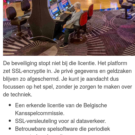
De beveiliging stopt niet bij die licentie. Het platform
zet SSL-encryptie in. Je privé gegevens en geldzaken
blijven zo afgeschermd. Je kunt je aandacht dus
focussen op het spel, zonder je zorgen te maken over
de techniek.
Een erkende licentie van de Belgische
Kansspelcommissie.
SSL-versleuteling voor al dataverkeer.
Betrouwbare spelsoftware die periodiek