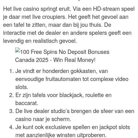
Het live casino springt eruit. Via een HD-stream speel
je daar met live croupiers. Het geeft het gevoel aan
een tafel te zitten, maar dan bij jou thuis. De
interactie met de dealer en andere spelers geeft een
levendig en realistisch gevoel.
Je vindt er honderden gokkasten, van
eenvoudige fruitautomaten tot complexe video
slots.
Er zijn tafels voor blackjack, roulette en
baccarat.
De live dealer studio’s brengen de sfeer van een
casino naar je scherm.
Je kunt ook exclusieve spellen en jackpot slots
met aanzienlijke winsten uitproberen.