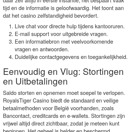
daar zelf altijd in eerste instantie, het bespaart vaak
tijd en de informatie is geloofwaardig. Het toont aan
dat het casino zelfstandigheid bevordert.
Live chat voor directe hulp tijdens kantooruren.
E-mail support voor uitgebreide vragen.
Een informatiebron met veelvoorkomende
vragen en antwoorden.
Duidelijke contactgegevens en toegankelijkheid.
Eenvoudig en Vlug: Stortingen
en Uitbetalingen
Saldo storten en opnemen moet soepel te verlopen.
RoyalsTiger Casino biedt de standaard en veilige
betaalmethoden voor België voorhanden, zoals
Bancontact, creditcards en e-wallets. Stortingen zijn
vrijwel altijd direct zichtbaar, zodat je meteen kunt
beginnen. Het geheel is helder en beschermd.