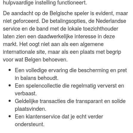
hulpvaardige instelling functioneert.
De aandacht op de Belgische speler is evident, maar
niet geforceerd. De betalingsopties, de Nederlandse
service en de band met de lokale toezichthouder
laten zien een daadwerkelijke interesse in deze
markt. Het oogt niet aan als een algemene
internationale site, maar als een plaats met begrip
voor wat Belgen behoeven.
Een volledige ervaring die bescherming en pret
in balans behoudt.
Een spelencollectie die regelmatig ververst en
verbaast.
Geldelijke transacties die transparant en solide
plaatsvinden.
Een klantenservice dat je echt verder
ondersteunt.