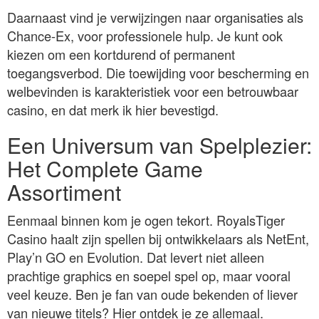
Daarnaast vind je verwijzingen naar organisaties als
Chance-Ex, voor professionele hulp. Je kunt ook
kiezen om een kortdurend of permanent
toegangsverbod. Die toewijding voor bescherming en
welbevinden is karakteristiek voor een betrouwbaar
casino, en dat merk ik hier bevestigd.
Een Universum van Spelplezier:
Het Complete Game
Assortiment
Eenmaal binnen kom je ogen tekort. RoyalsTiger
Casino haalt zijn spellen bij ontwikkelaars als NetEnt,
Play’n GO en Evolution. Dat levert niet alleen
prachtige graphics en soepel spel op, maar vooral
veel keuze. Ben je fan van oude bekenden of liever
van nieuwe titels? Hier ontdek je ze allemaal.