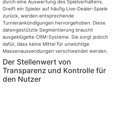
durch eine Auswertung des Spielverhaltens.
Greift ein Spieler auf häufig Live-Dealer-Spiele
zurück, werden entsprechende
Turnierankündigungen hervorgehoben. Diese
datengestützte Segmentierung braucht
ausgeklügelte CRM-Systeme. Sie sorgt jedoch
dafür, dass keine Mittel für unwichtige
Massenaussendungen verschwendet werden.
Der Stellenwert von
Transparenz und Kontrolle für
den Nutzer