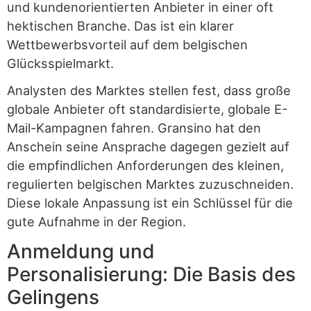
und kundenorientierten Anbieter in einer oft
hektischen Branche. Das ist ein klarer
Wettbewerbsvorteil auf dem belgischen
Glücksspielmarkt.
Analysten des Marktes stellen fest, dass große
globale Anbieter oft standardisierte, globale E-
Mail-Kampagnen fahren. Gransino hat den
Anschein seine Ansprache dagegen gezielt auf
die empfindlichen Anforderungen des kleinen,
regulierten belgischen Marktes zuzuschneiden.
Diese lokale Anpassung ist ein Schlüssel für die
gute Aufnahme in der Region.
Anmeldung und
Personalisierung: Die Basis des
Gelingens