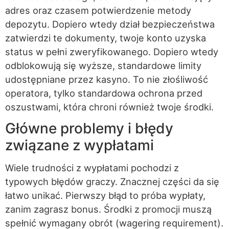
adres oraz czasem potwierdzenie metody
depozytu. Dopiero wtedy dział bezpieczeństwa
zatwierdzi te dokumenty, twoje konto uzyska
status w pełni zweryfikowanego. Dopiero wtedy
odblokowują się wyższe, standardowe limity
udostępniane przez kasyno. To nie złośliwość
operatora, tylko standardowa ochrona przed
oszustwami, która chroni również twoje środki.
Główne problemy i błędy
związane z wypłatami
Wiele trudności z wypłatami pochodzi z
typowych błędów graczy. Znacznej części da się
łatwo unikać. Pierwszy błąd to próba wypłaty,
zanim zagrasz bonus. Środki z promocji muszą
spełnić wymagany obrót (wagering requirement).