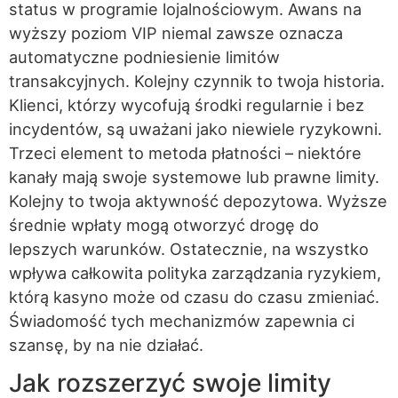
status w programie lojalnościowym. Awans na
wyższy poziom VIP niemal zawsze oznacza
automatyczne podniesienie limitów
transakcyjnych. Kolejny czynnik to twoja historia.
Klienci, którzy wycofują środki regularnie i bez
incydentów, są uważani jako niewiele ryzykowni.
Trzeci element to metoda płatności – niektóre
kanały mają swoje systemowe lub prawne limity.
Kolejny to twoja aktywność depozytowa. Wyższe
średnie wpłaty mogą otworzyć drogę do
lepszych warunków. Ostatecznie, na wszystko
wpływa całkowita polityka zarządzania ryzykiem,
którą kasyno może od czasu do czasu zmieniać.
Świadomość tych mechanizmów zapewnia ci
szansę, by na nie działać.
Jak rozszerzyć swoje limity