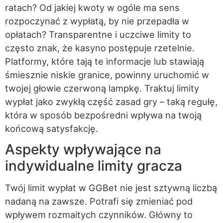
ratach? Od jakiej kwoty w ogóle ma sens
rozpoczynać z wypłatą, by nie przepadła w
opłatach? Transparentne i uczciwe limity to
często znak, że kasyno postępuje rzetelnie.
Platformy, które tają te informacje lub stawiają
śmiesznie niskie granice, powinny uruchomić w
twojej głowie czerwoną lampkę. Traktuj limity
wypłat jako zwykłą część zasad gry – taką regułę,
która w sposób bezpośredni wpływa na twoją
końcową satysfakcję.
Aspekty wpływające na
indywidualne limity gracza
Twój limit wypłat w GGBet nie jest sztywną liczbą
nadaną na zawsze. Potrafi się zmieniać pod
wpływem rozmaitych czynników. Główny to