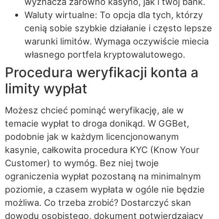
wyznacza zarówno kasyno, jak i twój bank.
Waluty wirtualne: To opcja dla tych, którzy
cenią sobie szybkie działanie i często lepsze
warunki limitów. Wymaga oczywiście miecia
własnego portfela kryptowalutowego.
Procedura weryfikacji konta a
limity wypłat
Możesz chcieć pominąć weryfikację, ale w
temacie wypłat to droga donikąd. W GGBet,
podobnie jak w każdym licencjonowanym
kasynie, całkowita procedura KYC (Know Your
Customer) to wymóg. Bez niej twoje
ograniczenia wypłat pozostaną na minimalnym
poziomie, a czasem wypłata w ogóle nie będzie
możliwa. Co trzeba zrobić? Dostarczyć skan
dowodu osobistego, dokument potwierdzający