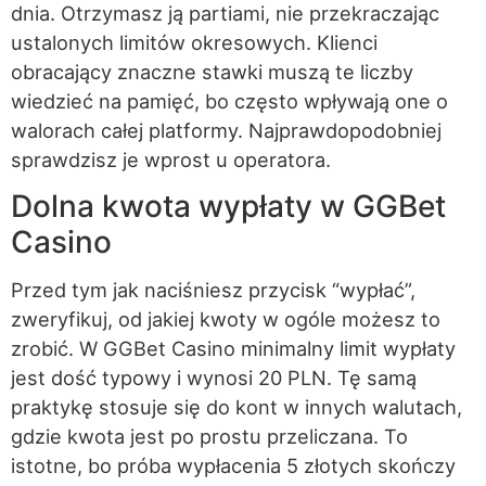
dnia. Otrzymasz ją partiami, nie przekraczając
ustalonych limitów okresowych. Klienci
obracający znaczne stawki muszą te liczby
wiedzieć na pamięć, bo często wpływają one o
walorach całej platformy. Najprawdopodobniej
sprawdzisz je wprost u operatora.
Dolna kwota wypłaty w GGBet
Casino
Przed tym jak naciśniesz przycisk “wypłać”,
zweryfikuj, od jakiej kwoty w ogóle możesz to
zrobić. W GGBet Casino minimalny limit wypłaty
jest dość typowy i wynosi 20 PLN. Tę samą
praktykę stosuje się do kont w innych walutach,
gdzie kwota jest po prostu przeliczana. To
istotne, bo próba wypłacenia 5 złotych skończy