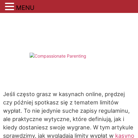
MENU
Skip
to
content
Jeśli często grasz w kasynach online, prędzej
czy później spotkasz się z tematem limitów
wypłat. To nie jedynie suche zapisy regulaminu,
ale praktyczne wytyczne, które definiują, jak i
kiedy dostaniesz swoje wygrane. W tym artykule
sprawdzimy, jak wyglądają limity wypłat w
kasyno